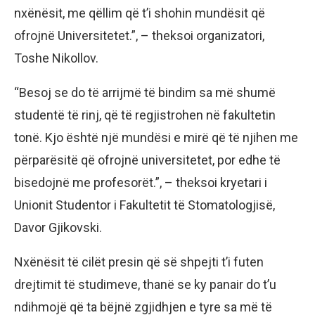
nxënësit, me qëllim që t’i shohin mundësit që
ofrojnë Universitetet.”, – theksoi organizatori,
Toshe Nikollov.
“Besoj se do të arrijmë të bindim sa më shumë
studentë të rinj, që të regjistrohen në fakultetin
tonë. Kjo është një mundësi e mirë që të njihen me
përparësitë që ofrojnë universitetet, por edhe të
bisedojnë me profesorët.”, – theksoi kryetari i
Unionit Studentor i Fakultetit të Stomatologjisë,
Davor Gjikovski.
Nxënësit të cilët presin që së shpejti t’i futen
drejtimit të studimeve, thanë se ky panair do t’u
ndihmojë që ta bëjnë zgjidhjen e tyre sa më të