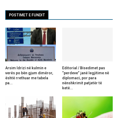
POSTIMET E FUNDIT
Arsim Idrizi në kulmin e
Editorial / Bisedimet pas
verës po bën gjum dimëror,
“perdeve” janë legjitime në
është rrethuar me tabela
diplomaci, por para
pa...
nënshkrimit patjetër të
ketë...