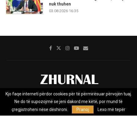
nuk thuhen
03.08.2026 16:35
Kjo faqe interneti përdor cookies për të përmirësuar përvojën tuaj.
Rreth nesh
Impresumi
Marketing
Kontakt
Ne do të supozojmë se jeni dakord me këtë, por mund të
Privacy Policy
çregjistroheni nëse dëshironi.
Pranoj
Lexo më tepër
Zhurnal.mk është Agjenci e Lajmeve e pavarur, e themeluar në vitin
2009, që e mbulon Maqedoninë, Kosovën, Shqipërinë edhe lajmet
nga bota.