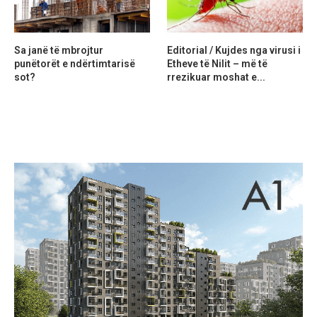
Sa janë të mbrojtur
Editorial / Kujdes nga virusi i
punëtorët e ndërtimtarisë
Etheve të Nilit – më të
sot?
rrezikuar moshat e...