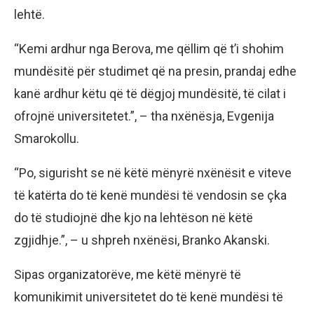
lehtë.
“Kemi ardhur nga Berova, me qëllim që t’i shohim
mundësitë për studimet që na presin, prandaj edhe
kanë ardhur këtu që të dëgjoj mundësitë, të cilat i
ofrojnë universitetet.”, – tha nxënësja, Evgenija
Smarokollu.
“Po, sigurisht se në këtë mënyrë nxënësit e viteve
të katërta do të kenë mundësi të vendosin se çka
do të studiojnë dhe kjo na lehtëson në këtë
zgjidhje.”, – u shpreh nxënësi, Branko Akanski.
Sipas organizatorëve, me këtë mënyrë të
komunikimit universitetet do të kenë mundësi të