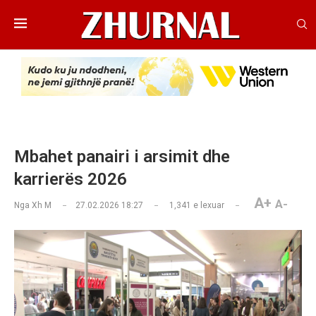
Mbahet panairi i arsimit dhe
karrierës 2026
A+
A-
Nga
Xh M
27.02.2026 18:27
1,341
e lexuar