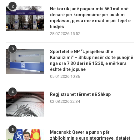
2
Në korrik janë paguar mbi 560 milionë
denarë për kompensime për pushim
mjekësor, pjesa më e madhe për lejet e
lindjes
28.07.2026 15:52
3
Sportelet e NP “Ujësjellësi dhe
Kanalizimi” – Shkup nesër do të punojnë
nga ora 7:30 deri në 15:30, e mërkura
është ditë jopune
05.01.2026 10:36
4
Regjistrohet tërmet në Shkup
02.08.2026 22:34
5
Mucunski: Qeveria punon për
zhbllokimin e eurointegrimeve, detajet