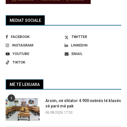
MEDIAT SOCIALE
FACEBOOK
TWITTER
INSTAGRAM
LINKEDIN
YOUTUBE
EMAIL
TIKTOK
MË TË LEXUARA
1
Arsim, në shtator 4.900 nxënës të klasës
së parë më pak
06.08.2026 17:33