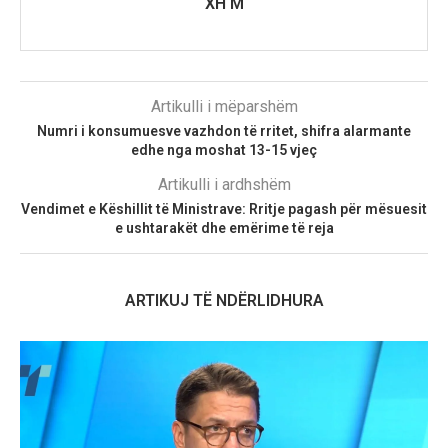
XH M
Artikulli i mëparshëm
Numri i konsumuesve vazhdon të rritet, shifra alarmante
edhe nga moshat 13-15 vjeç
Artikulli i ardhshëm
Vendimet e Këshillit të Ministrave: Rritje pagash për mësuesit
e ushtarakët dhe emërime të reja
ARTIKUJ TË NDËRLIDHURA