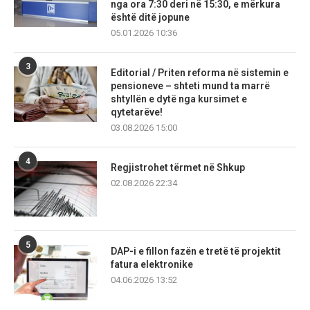
nga ora 7:30 deri në 15:30, e mërkura
është ditë jopune
05.01.2026 10:36
3
Editorial / Priten reforma në sistemin e
pensioneve – shteti mund ta marrë
shtyllën e dytë nga kursimet e
qytetarëve!
03.08.2026 15:00
4
Regjistrohet tërmet në Shkup
02.08.2026 22:34
5
DAP-i e fillon fazën e tretë të projektit
fatura elektronike
04.06.2026 13:52