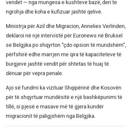
vendet — nga mungesa e kushteve bazë, deri te
ngrohja dhe koha e kufizuar jashtë qelive.
Ministrja për Azil dhe Migracion, Annelies Verlinden,
deklaroi në një intervistë për Euronews në Bruksel
se Belgjika po shqyrton “çdo opsion të mundshëm”,
përfshirë edhe marrjen me qira të kapaciteteve të
burgjeve jashtë vendit për shtetas të huaj të
dënuar për vepra penale.
Ajo së fundmi ka vizituar Shqipërinë dhe Kosovën
për të shqyrtuar mundësitë e një bashkëpunimi të
tillë, si pjesë e masave më të gjera kundër
migracionit të paligjshëm nga Belgjika.