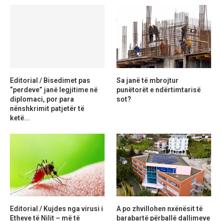
Editorial / Bisedimet pas
Sa janë të mbrojtur
“perdeve” janë legjitime në
punëtorët e ndërtimtarisë
diplomaci, por para
sot?
nënshkrimit patjetër të
ketë...
Editorial / Kujdes nga virusi i
A po zhvillohen nxënësit të
Etheve të Nilit – më të
barabartë përballë dallimeve