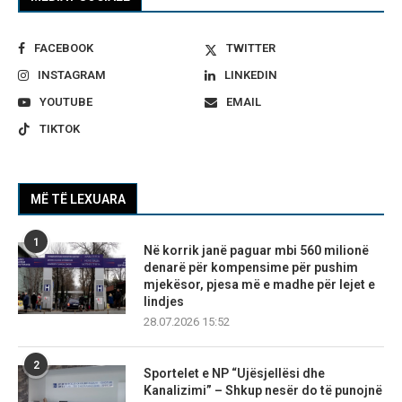
FACEBOOK
TWITTER
INSTAGRAM
LINKEDIN
YOUTUBE
EMAIL
TIKTOK
MË TË LEXUARA
1
Në korrik janë paguar mbi 560 milionë
denarë për kompensime për pushim
mjekësor, pjesa më e madhe për lejet e
lindjes
28.07.2026 15:52
2
Sportelet e NP “Ujësjellësi dhe
Kanalizimi” – Shkup nesër do të punojnë