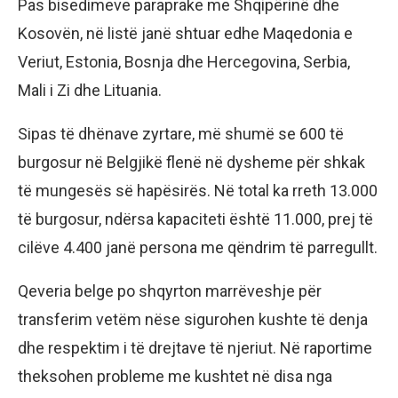
Pas bisedimeve paraprake me Shqipërinë dhe
Kosovën, në listë janë shtuar edhe Maqedonia e
Veriut, Estonia, Bosnja dhe Hercegovina, Serbia,
Mali i Zi dhe Lituania.
Sipas të dhënave zyrtare, më shumë se 600 të
burgosur në Belgjikë flenë në dysheme për shkak
të mungesës së hapësirës. Në total ka rreth 13.000
të burgosur, ndërsa kapaciteti është 11.000, prej të
cilëve 4.400 janë persona me qëndrim të parregullt.
Qeveria belge po shqyrton marrëveshje për
transferim vetëm nëse sigurohen kushte të denja
dhe respektim i të drejtave të njeriut. Në raportime
theksohen probleme me kushtet në disa nga