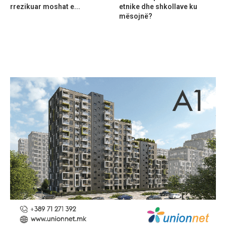
rrezikuar moshat e...
etnike dhe shkollave ku
mësojnë?