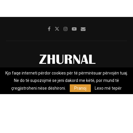
Kjo faqe interneti përdor cookies për të përmirësuar përvojën tuaj.
Rreth nesh
Impresumi
Marketing
Kontakt
Ne do të supozojmë se jeni dakord me këtë, por mund të
Privacy Policy
çregjistroheni nëse dëshironi.
Pranoj
Lexo më tepër
Zhurnal.mk është Agjenci e Lajmeve e pavarur, e themeluar në vitin
2009, që e mbulon Maqedoninë, Kosovën, Shqipërinë edhe lajmet
nga bota.
@2026 - All Right Reserved. Designed and Developed by
Anet.Com.Mk