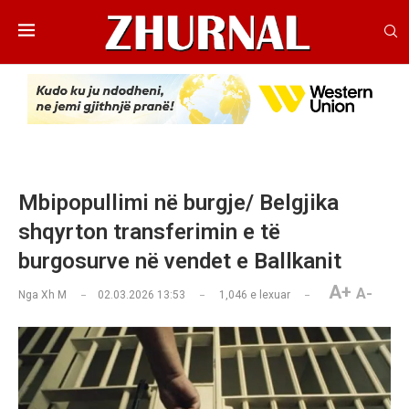
Mbipopullimi në burgje/ Belgjika
shqyrton transferimin e të
burgosurve në vendet e Ballkanit
A+
A-
Nga
Xh M
02.03.2026 13:53
1,046
e lexuar