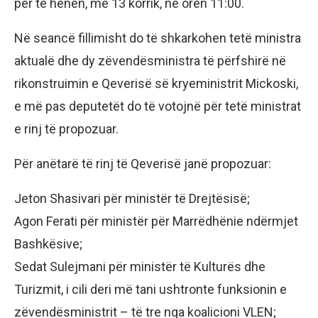
për të hënën, më 13 korrik, në orën 11:00.
Në seancë fillimisht do të shkarkohen tetë ministra
aktualë dhe dy zëvendësministra të përfshirë në
rikonstruimin e Qeverisë së kryeministrit Mickoski,
e më pas deputetët do të votojnë për tetë ministrat
e rinj të propozuar.
Për anëtarë të rinj të Qeverisë janë propozuar:
Jeton Shasivari për ministër të Drejtësisë;
Agon Ferati për ministër për Marrëdhënie ndërmjet
Bashkësive;
Sedat Sulejmani për ministër të Kulturës dhe
Turizmit, i cili deri më tani ushtronte funksionin e
zëvendësministrit – të tre nga koalicioni VLEN;