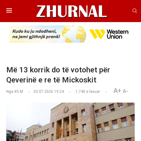
Më 13 korrik do të votohet për
Qeverinë e re të Mickoskit
A+
A-
Nga
Xh M
03.07.2026 19:24
1,740
e lexuar