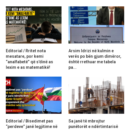
Editorial / Rritet nota
Arsim Idrizi në kulmin e
mesatare, por kemi
verës po bën gjum dimëror,
“analfabetë” që s’dinë as
është rrethuar me tabela
lexim e as matematikë!
pa...
Editorial / Bisedimet pas
Sa janë të mbrojtur
“perdeve” janë legjitime në
punëtorët e ndërtimtarisë