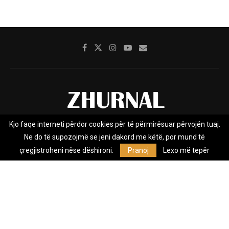
Kjo faqe interneti përdor cookies për të përmirësuar përvojën tuaj.
Rreth nesh
Impresumi
Marketing
Kontakt
Ne do të supozojmë se jeni dakord me këtë, por mund të
Privacy Policy
çregjistroheni nëse dëshironi.
Pranoj
Lexo më tepër
Zhurnal.mk është Agjenci e Lajmeve e pavarur, e themeluar në vitin
2009, që e mbulon Maqedoninë, Kosovën, Shqipërinë edhe lajmet
nga bota.
@2026 - All Right Reserved. Designed and Developed by
Anet.Com.Mk