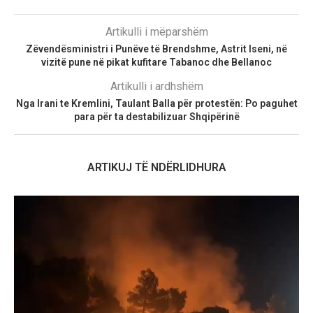
Artikulli i mëparshëm
Zëvendësministri i Punëve të Brendshme, Astrit Iseni, në
vizitë pune në pikat kufitare Tabanoc dhe Bellanoc
Artikulli i ardhshëm
Nga Irani te Kremlini, Taulant Balla për protestën: Po paguhet
para për ta destabilizuar Shqipërinë
ARTIKUJ TË NDËRLIDHURA