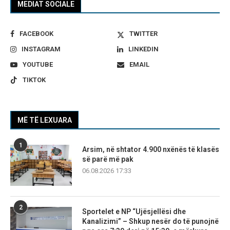
MEDIAT SOCIALE
FACEBOOK
TWITTER
INSTAGRAM
LINKEDIN
YOUTUBE
EMAIL
TIKTOK
MË TË LEXUARA
1
Arsim, në shtator 4.900 nxënës të klasës
së parë më pak
06.08.2026 17:33
2
Sportelet e NP “Ujësjellësi dhe
Kanalizimi” – Shkup nesër do të punojnë