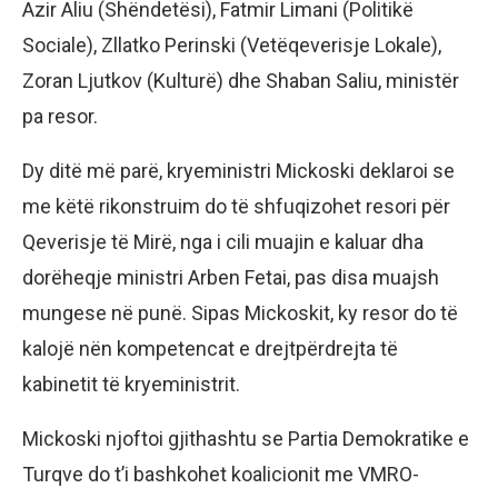
Azir Aliu (Shëndetësi), Fatmir Limani (Politikë
Sociale), Zllatko Perinski (Vetëqeverisje Lokale),
Zoran Ljutkov (Kulturë) dhe Shaban Saliu, ministër
pa resor.
Dy ditë më parë, kryeministri Mickoski deklaroi se
me këtë rikonstruim do të shfuqizohet resori për
Qeverisje të Mirë, nga i cili muajin e kaluar dha
dorëheqje ministri Arben Fetai, pas disa muajsh
mungese në punë. Sipas Mickoskit, ky resor do të
kalojë nën kompetencat e drejtpërdrejta të
kabinetit të kryeministrit.
Mickoski njoftoi gjithashtu se Partia Demokratike e
Turqve do t’i bashkohet koalicionit me VMRO-