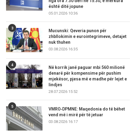
nga ora 7:30 deri në 15:30, e mërkura
është ditë jopune
05.01.2026 10:36
3
Mucunski: Qeveria punon për
zhbllokimin e eurointegrimeve, detajet
nuk thuhen
03.08.2026 16:35
4
Në korrik janë paguar mbi 560 milionë
denarë për kompensime për pushim
mjekësor, pjesa më e madhe për lejet e
lindjes
28.07.2026 15:52
5
VMRO‑DPMNE: Maqedonia do të bëhet
vend më i mirë për të jetuar
03.08.2026 16:17