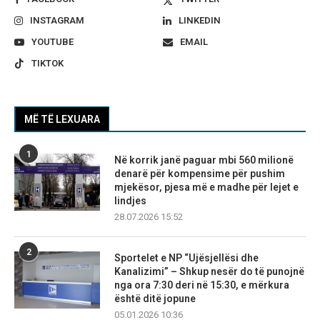
INSTAGRAM
LINKEDIN
YOUTUBE
EMAIL
TIKTOK
MË TË LEXUARA
1
Në korrik janë paguar mbi 560 milionë
denarë për kompensime për pushim
mjekësor, pjesa më e madhe për lejet e
lindjes
28.07.2026 15:52
2
Sportelet e NP “Ujësjellësi dhe
Kanalizimi” – Shkup nesër do të punojnë
nga ora 7:30 deri në 15:30, e mërkura
është ditë jopune
05.01.2026 10:36