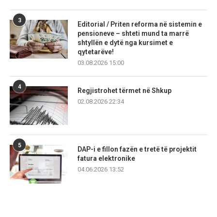
3
Editorial / Priten reforma në sistemin e
pensioneve – shteti mund ta marrë
shtyllën e dytë nga kursimet e
qytetarëve!
03.08.2026 15:00
4
Regjistrohet tërmet në Shkup
02.08.2026 22:34
5
DAP-i e fillon fazën e tretë të projektit
fatura elektronike
04.06.2026 13:52