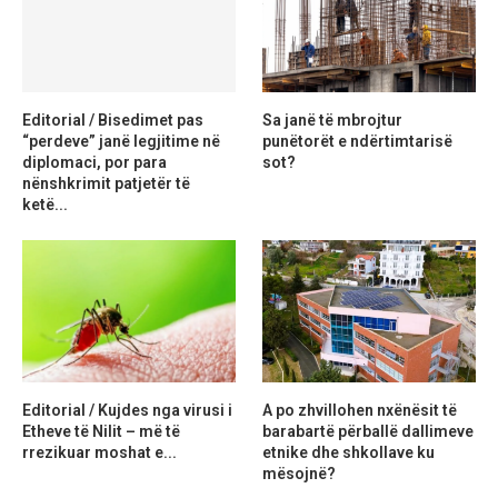
Editorial / Bisedimet pas
Sa janë të mbrojtur
“perdeve” janë legjitime në
punëtorët e ndërtimtarisë
diplomaci, por para
sot?
nënshkrimit patjetër të
ketë...
Editorial / Kujdes nga virusi i
A po zhvillohen nxënësit të
Etheve të Nilit – më të
barabartë përballë dallimeve
rrezikuar moshat e...
etnike dhe shkollave ku
mësojnë?