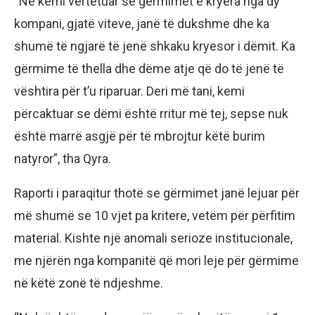
“Ne kemi vërtetuar se gërmimet e kryera nga dy
kompani, gjatë viteve, janë të dukshme dhe ka
shumë të ngjarë të jenë shkaku kryesor i dëmit. Ka
gërmime të thella dhe dëme atje që do të jenë të
vështira për t’u riparuar. Deri më tani, kemi
përcaktuar se dëmi është rritur më tej, sepse nuk
është marrë asgjë për të mbrojtur këtë burim
natyror”, tha Qyra.
Raporti i paraqitur thotë se gërmimet janë lejuar për
më shumë se 10 vjet pa kritere, vetëm për përfitim
material. Kishte një anomali serioze institucionale,
me njërën nga kompanitë që mori leje për gërmime
në këtë zonë të ndjeshme.