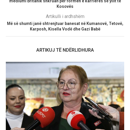
mediumi britanik shkruan për formën e karrierës së yllit të
Kosovës
Artikulli i ardhshëm
Më së shumti janë shtrenjtuar banesat në Kumanovë, Tetovë,
Karposh, Kisella Vodë dhe Gazi Babë
ARTIKUJ TË NDËRLIDHURA