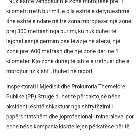
“Nuk është vendosur një zonë mbrojtëse prej 1
kilometri rreth burimit, e cila është e detyrueshme
dhe është e ndarë në tre zona mbrojtëse: një zonë
prej 300 metrash nga burimi, ku nuk duhet të
lejohet asnjë gërmim ose lëvizje në afërsi, një
zonë prej 600 metrash dhe një zonë deri në 1
kilometër. Kjo zonë duhej të ishte e rrethuar dhe e
mbrojtur fizikisht”, thuhet në raport.
Inspektorati i Mjedisit dhe Prokuroria Themelore
Publike (PP) Strugë duhet të përcaktojnë nëse
aksidenti është shkaktuar nga shfrytëzimi i
papërshtatshëm dhe joprofesional i mineraleve, por
edhe nëse kompania kishte lejen përkatëse për të.