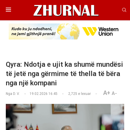
Qyra: Ndotja e ujit ka shumë mundësi
të jetë nga gërmime të thella të bëra
nga një kompani
A+
A-
Nga
D. V.
19.02.2026 16:45
2,725
e lexuar