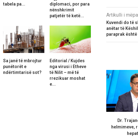
tabela pa...
diplomaci, por para
nënshkrimit
Artikulli i më
patjetër të ketë...
Kuvendi do të sh
anëtar të Këshil
paraprak është
Sa janë të mbrojtur
Editorial / Kujdes
punëtorët e
nga virusi i Etheve
ndërtimtarisë sot?
të Nilit – më të
rrezikuar moshat
e...
Dr. Trajan
helmimeve, r
hepati