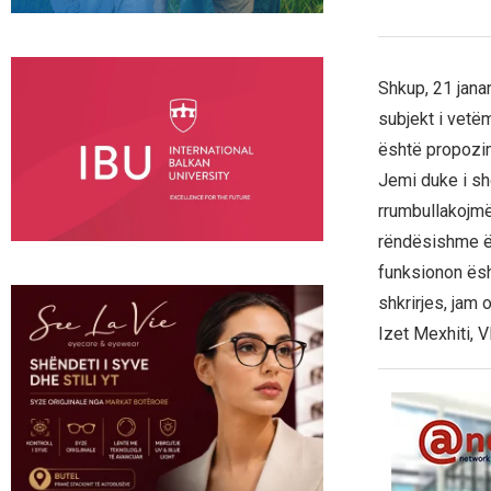
Shkup, 21 janar
subjekt i vetëm
është propozim
Jemi duke i sh
rrumbullakojmë 
rëndësishme ës
funksionon ësh
shkrirjes, jam
Izet Mexhiti, 