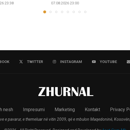
26 23:38
07.08.2026 23:00
BOOK
TWITTER
INSTAGRAM
YOUTUBE
h nesh
Impresumi
Marketing
Kontakt
Privacy P
ve e pavarur, e themeluar në vitin 2009, që e mbulon Maqedoninë, Kosovën,