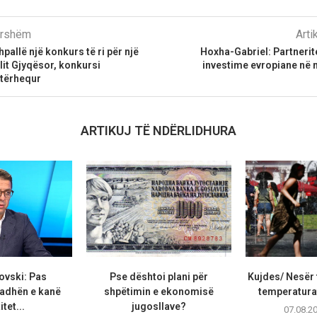
parshëm
Arti
pallë një konkurs të ri për një
Hoxha-Gabriel: Partnerite
lit Gjyqësor, konkursi
investime evropiane në 
 tërhequr
ARTIKUJ TË NDËRLIDHURA
ovski: Pas
Pse dështoi plani për
Kujdes/ Nesër 
adhën e kanë
shpëtimin e ekonomisë
temperaturat
tet...
jugosllave?
07.08.2