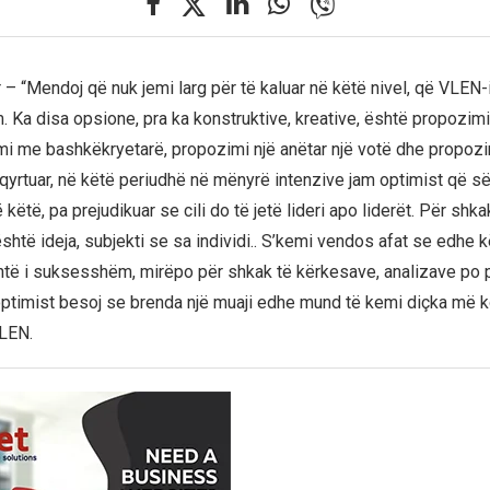
 – “Mendoj që nuk jemi larg për të kaluar në këtë nivel, që VLEN-i 
. Ka disa opsione, pra ka konstruktive, kreative, është propozimi
i me bashkëkryetarë, propozimi një anëtar një votë dhe propozim
qyrtuar, në këtë periudhë në mënyrë intenzive jam optimist që së
këtë, pa prejudikuar se cili do të jetë lideri apo liderët. Për shk
htë ideja, subjekti se sa individi.. S’kemi vendos afat se edhe k
të i suksesshëm, mirëpo për shkak të kërkesave, analizave po 
 optimist besoj se brenda një muaji edhe mund të kemi diçka më k
VLEN.