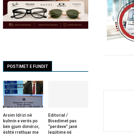
POSTIMET E FUNDIT
Arsim Idrizi në
Editorial /
kulmin e verës po
Bisedimet pas
bën gjum dimëror,
“perdeve” janë
është rrethuar me
legjitime në