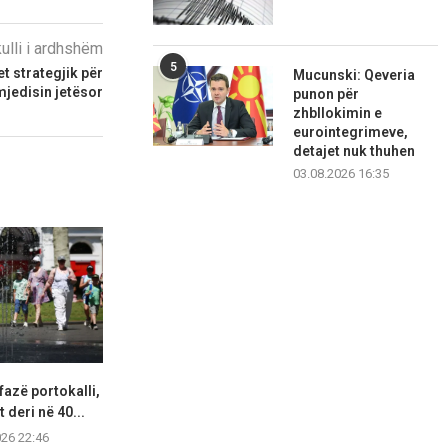
kulli i ardhshëm
5
t strategjik për
Mucunski: Qeveria
mjedisin jetësor
punon për
zhbllokimin e
eurointegrimeve,
detajet nuk thuhen
03.08.2026 16:35
fazë portokalli,
Hapet një tjetër segment i
Lidhjet e lë
 deri në 40...
autostradës Elbasan–Qafë
ekstremit 
Thanë,...
026 22:46
07.08.2