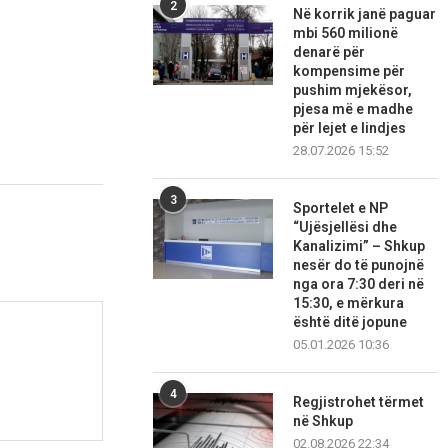
2
Në korrik janë paguar
mbi 560 milionë
denarë për
kompensime për
pushim mjekësor,
pjesa më e madhe
për lejet e lindjes
28.07.2026 15:52
3
Sportelet e NP
“Ujësjellësi dhe
Kanalizimi” – Shkup
nesër do të punojnë
nga ora 7:30 deri në
15:30, e mërkura
është ditë jopune
05.01.2026 10:36
4
Regjistrohet tërmet
në Shkup
02.08.2026 22:34