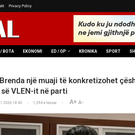
akt
Privacy Policy
/ BOTA
EKONOMI
ED / OP
KRONIKA
SPORT
S
 Brenda një muaji të konkretizohet çësh
 së VLEN-it në parti
A+
A-
01.2026 18:43
1,294
e lexuar