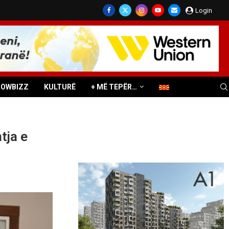
Login
HOWBIZZ
KULTURË
+ MË TEPËR…
tja e