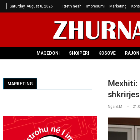
Saturday, August 8, 2026
Rreth nesh
Impresumi
Marketing
Kont
MAQEDONI
SHQIPËRI
KOSOVË
RAJON 
Mexhiti:
MARKETING
shkrirjes
Nga
B.M
21.