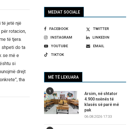
MEDIAT SOCIALE
të jetë një
FACEBOOK
TWITTER
 për rotacion,
INSTAGRAM
LINKEDIN
e të tjera.
YOUTUBE
EMAIL
 shpeti do ta
TIKTOK
ak se më e
ështu si
punojmë drejt
MË TË LEXUARA
onkrete”, tha
1
Arsim, në shtator
4.900 nxënës të
klasës së parë më
pak
06.08.2026 17:33