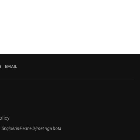
07.08.2026 21:57
EMAIL
olicy
 Shqipërinë edhe lajmet nga bota.