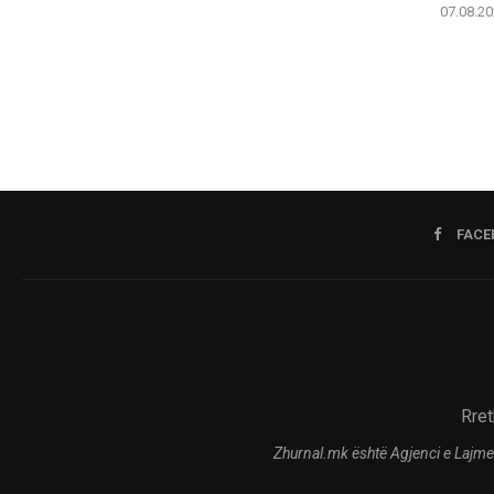
07.08.20
FACE
Rret
Zhurnal.mk është Agjenci e Lajme