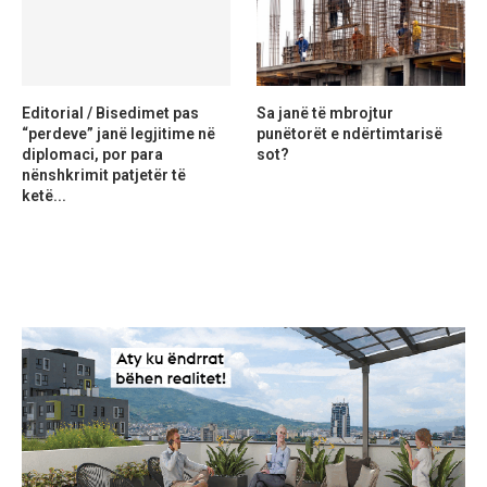
Editorial / Bisedimet pas
Sa janë të mbrojtur
“perdeve” janë legjitime në
punëtorët e ndërtimtarisë
diplomaci, por para
sot?
nënshkrimit patjetër të
ketë...