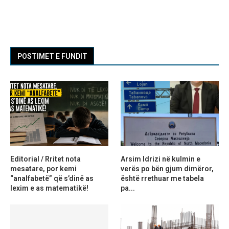
POSTIMET E FUNDIT
Editorial / Rritet nota
Arsim Idrizi në kulmin e
mesatare, por kemi
verës po bën gjum dimëror,
“analfabetë” që s’dinë as
është rrethuar me tabela
lexim e as matematikë!
pa...