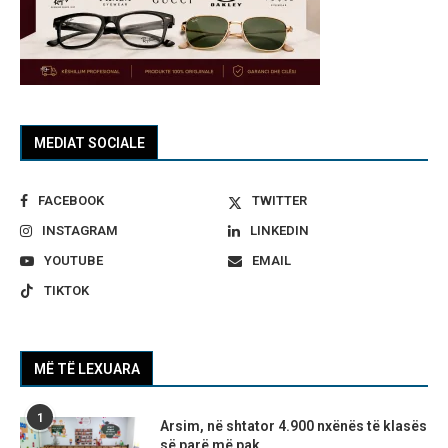
MEDIAT SOCIALE
FACEBOOK
TWITTER
INSTAGRAM
LINKEDIN
YOUTUBE
EMAIL
TIKTOK
MË TË LEXUARA
1
Arsim, në shtator 4.900 nxënës të klasës
së parë më pak