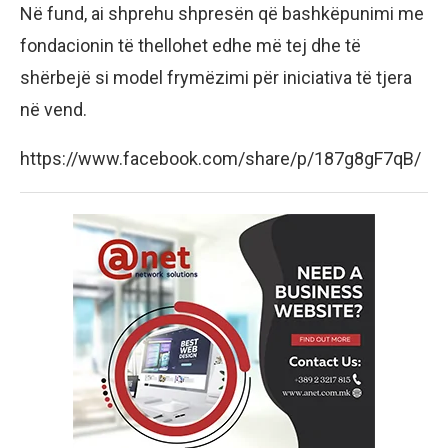
Në fund, ai shprehu shpresën që bashkëpunimi me
fondacionin të thellohet edhe më tej dhe të
shërbejë si model frymëzimi për iniciativa të tjera
në vend.
https://www.facebook.com/share/p/187g8gF7qB/