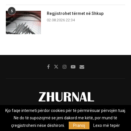
5
Regjistrohet tërmet në Shkup
02.08.2026 22:34
Kjo faqe interneti përdor cookies për të përmirësuar përvojën tuaj.
Rreth nesh
Impresumi
Marketing
Kontakt
Ne do të supozojmë se jeni dakord me këtë, por mund të
Privacy Policy
çregjistroheni nëse dëshironi.
Pranoj
Lexo më tepër