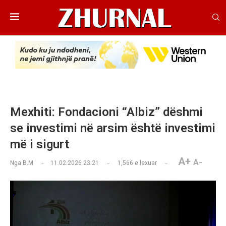
Mexhiti: Fondacioni “Albiz” dëshmi
se investimi në arsim është investimi
më i sigurt
A+
A-
Nga
B.M
11.02.2026 23:21
1,566
e lexuar