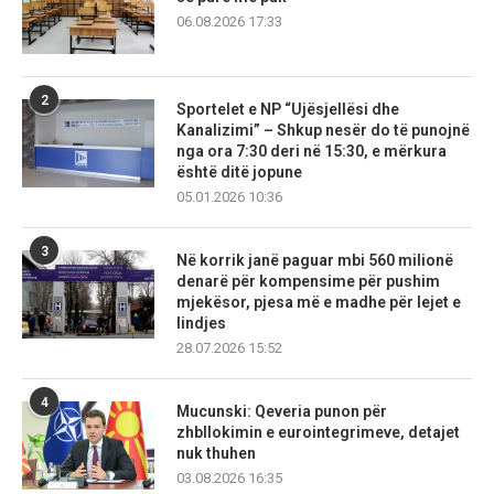
06.08.2026 17:33
2
Sportelet e NP “Ujësjellësi dhe
Kanalizimi” – Shkup nesër do të punojnë
nga ora 7:30 deri në 15:30, e mërkura
është ditë jopune
05.01.2026 10:36
3
Në korrik janë paguar mbi 560 milionë
denarë për kompensime për pushim
mjekësor, pjesa më e madhe për lejet e
lindjes
28.07.2026 15:52
4
Mucunski: Qeveria punon për
zhbllokimin e eurointegrimeve, detajet
nuk thuhen
03.08.2026 16:35