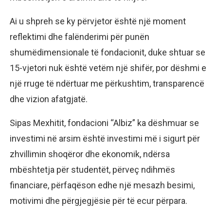
Ai u shpreh se ky përvjetor është një moment
reflektimi dhe falënderimi për punën
shumëdimensionale të fondacionit, duke shtuar se
15-vjetori nuk është vetëm një shifër, por dëshmi e
një rruge të ndërtuar me përkushtim, transparencë
dhe vizion afatgjatë.
Sipas Mexhitit, fondacioni “Albiz” ka dëshmuar se
investimi në arsim është investimi më i sigurt për
zhvillimin shoqëror dhe ekonomik, ndërsa
mbështetja për studentët, përveç ndihmës
financiare, përfaqëson edhe një mesazh besimi,
motivimi dhe përgjegjësie për të ecur përpara.