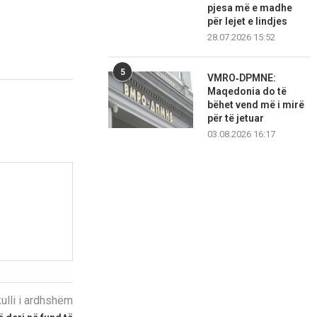
pjesa më e madhe
për lejet e lindjes
28.07.2026 15:52
5
VMRO‑DPMNE:
Maqedonia do të
bëhet vend më i mirë
për të jetuar
03.08.2026 16:17
kulli i ardhshëm