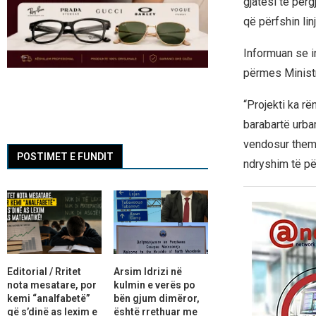
gjatësi të për
që përfshin lin
Informuan se i
përmes Ministr
“Projekti ka rë
barabartë urba
vendosur theme
POSTIMET E FUNDIT
ndryshim të pë
Editorial / Rritet
Arsim Idrizi në
nota mesatare, por
kulmin e verës po
kemi “analfabetë”
bën gjum dimëror,
që s’dinë as lexim e
është rrethuar me