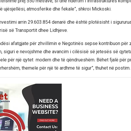
gjithshme prej 550 metrave, si dhe ndërtim i infrastrukturës komp
jë ujësjellësi, atmosferike dhe fekale”, shkroi Mickoski.
nvestimi arrin 29.603.854 denarë dhe është plotësisht i sigururu
isë së Transportit dhee Lidhjeve.
ndësi afatgjate për zhvillimin e Negotinës sepse kontribuon për z
n, siguri e nevojshme dhe avancim i cilësisë së jetesës së qytet
le për një qytet modern dhe të qëndrueshëm. Bëhet fjalë për pr
rhershëm, themele për një të ardhme të sigur”, thuhet në postim.