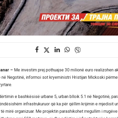
janar –
Me investim prej pothuajse 30 milionë euro realizohen ak
ë në Negotinë, informoi sot kryeministri Hristijan Mickoski përme
yrtare.
ndërtimin e bashkësisë urbane 5, urban blloik 5.1 në Negotinë, pa
ëndësishëm infrastrukuruor që ka për qëllim krijimin e mjedisit u
të mirë organizuar. Me projektin parashikohet rregullim i rrugëve