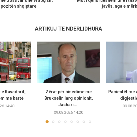
ë në Gostivar dhe Vrapçisht
Mot i qëndrueshëm dhe i thatë
opozitën shqiptare!
javës, nga e mër
ARTIKUJ TË NDËRLIDHURA
 e Kavadarit,
Zërat për bisedime me
Pacientët me v
ëm me kartë
Brukselin larg opinionit,
digjestiv
Jashari:...
26 14:40
09.08.2
09.08.2026 14:20