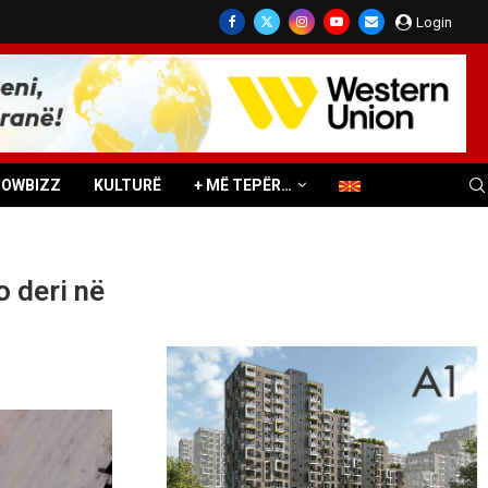
Login
HOWBIZZ
KULTURË
+ MË TEPËR…
o deri në