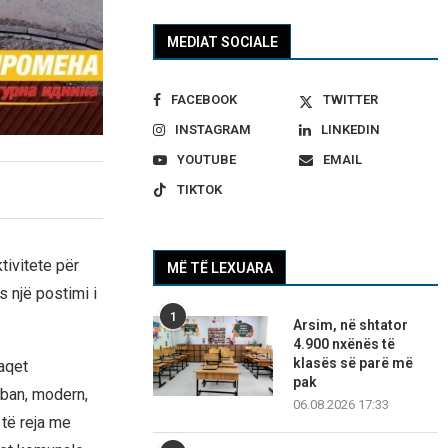
MEDIAT SOCIALE
FACEBOOK
TWITTER
INSTAGRAM
LINKEDIN
YOUTUBE
EMAIL
TIKTOK
tivitete për
MË TË LEXUARA
s një postimi i
1
Arsim, në shtator
4.900 nxënës të
klasës së parë më
raqet
pak
rban, modern,
06.08.2026 17:33
 të reja me