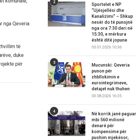
let komunale,
2
Sportelet e NP
“Ujësjellësi dhe
Kanalizimi” – Shkup
nesër do të punojnë
ar nga Qeveria
nga ora 7:30 deri në
15:30, e mërkura
është ditë jopune
hvillim të
05.01.2026 10:36
arëve, duke
3
ojekte për
Mucunski: Qeveria
punon për
zhbllokimin e
eurointegrimeve,
detajet nuk thuhen
03.08.2026 16:35
4
Në korrik janë paguar
mbi 560 milionë
denarë për
kompensime për
pushim mjekësor,