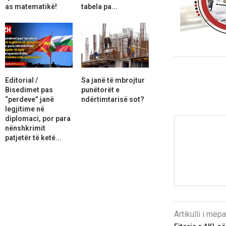
as matematikë!
tabela pa...
Editorial /
Sa janë të mbrojtur
Bisedimet pas
punëtorët e
“perdeve” janë
ndërtimtarisë sot?
legjitime në
diplomaci, por para
nënshkrimit
patjetër të ketë...
Artikulli i më