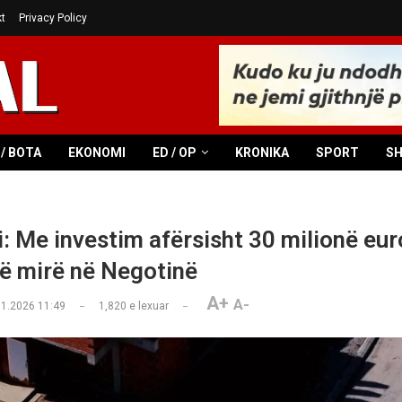
t
Privacy Policy
/ BOTA
EKONOMI
ED / OP
KRONIKA
SPORT
S
: Me investim afërsisht 30 milionë eur
të mirë në Negotinë
A+
A-
01.2026 11:49
1,820
e lexuar