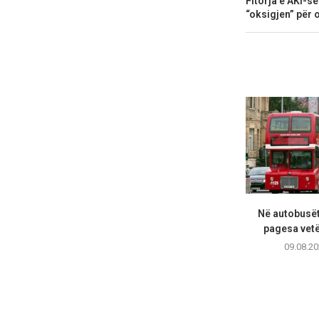
Fitorja e AKI-s
“oksigjen” për 
Në autobusët
pagesa vet
09.08.20