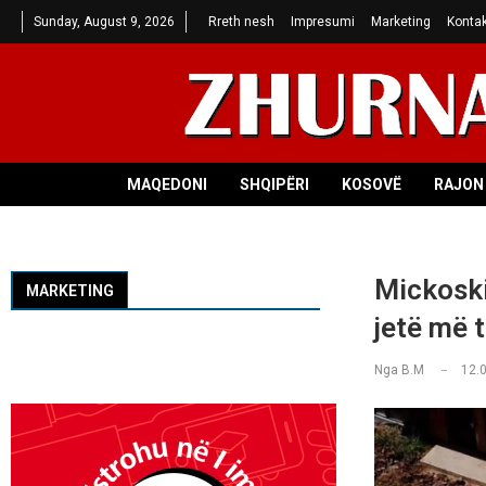
Sunday, August 9, 2026
Rreth nesh
Impresumi
Marketing
Kontak
MAQEDONI
SHQIPËRI
KOSOVË
RAJON 
Mickoski
MARKETING
jetë më 
Nga
B.M
12.