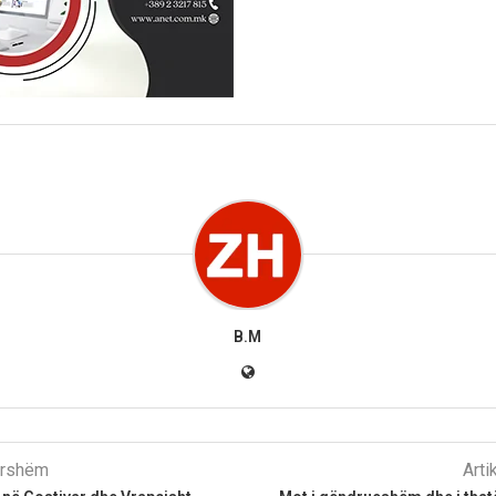
B.M
parshëm
Arti