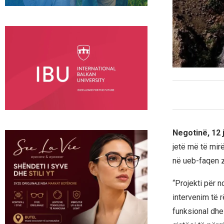
Negotinë, 12 
jetë më të mir
në ueb-faqen z
“Projekti për 
intervenim të r
funksional dhe 