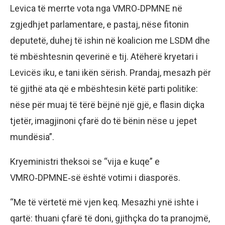
Levica të merrte vota nga VMRO‑DPMNE në
zgjedhjet parlamentare, e pastaj, nëse fitonin
deputetë, duhej të ishin në koalicion me LSDM dhe
të mbështesnin qeverinë e tij. Atëherë kryetari i
Levicës iku, e tani ikën sërish. Prandaj, mesazh për
të gjithë ata që e mbështesin këtë parti politike:
nëse për muaj të tërë bëjnë një gjë, e flasin diçka
tjetër, imagjinoni çfarë do të bënin nëse u jepet
mundësia”.
Kryeministri theksoi se “vija e kuqe” e
VMRO‑DPMNE‑së është votimi i diasporës.
“Me të vërtetë më vjen keq. Mesazhi ynë ishte i
qartë: thuani çfarë të doni, gjithçka do ta pranojmë,