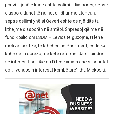
por vija jonë e kuqe është votimi i diasporës, sepse
diaspora duhet të ndihet e lidhur me atdheun,
sepse qëllimi ynë si Qeveri është që një ditë ta
kthejmë diasporën në shtëpi. Shpresoj që më në
fund Koalicioni LSDM – Levica të guxojnë, t’i lënë
motivet politike, të kthehen në Parlament; ende ka
kohë që ta dorëzojmë këtë reformë. Jam i bindur
se interesat politike do t’i lënë anash dhe si prioritet
do t’i vendosin interesat kombëtare”, tha Mickoski.