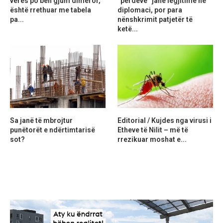
verës po bën gjum dimëror,
“perdeve” janë legjitime në
është rrethuar me tabela
diplomaci, por para
pa...
nënshkrimit patjetër të
ketë...
Sa janë të mbrojtur
Editorial / Kujdes nga virusi i
punëtorët e ndërtimtarisë
Etheve të Nilit – më të
sot?
rrezikuar moshat e...