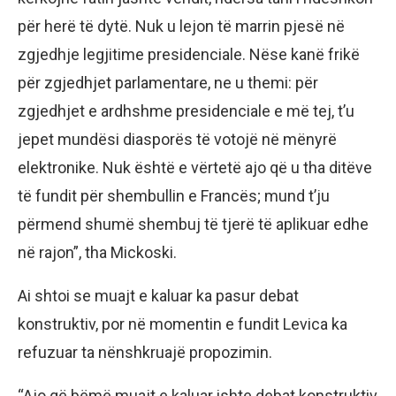
për herë të dytë. Nuk u lejon të marrin pjesë në
zgjedhje legjitime presidenciale. Nëse kanë frikë
për zgjedhjet parlamentare, ne u themi: për
zgjedhjet e ardhshme presidenciale e më tej, t’u
jepet mundësi diasporës të votojë në mënyrë
elektronike. Nuk është e vërtetë ajo që u tha ditëve
të fundit për shembullin e Francës; mund t’ju
përmend shumë shembuj të tjerë të aplikuar edhe
në rajon”, tha Mickoski.
Ai shtoi se muajt e kaluar ka pasur debat
konstruktiv, por në momentin e fundit Levica ka
refuzuar ta nënshkruajë propozimin.
“Ajo që bëmë muajt e kaluar ishte debat konstruktiv