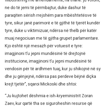
ne do të jemi të përmbajtur, duke dashur të
paraqiten sërish rrejshëm para mbështetësve të
tyre, sikur janë parimorë e të gjithë të tjerët kundër
tyre, duke u viktimizuar, ndërsa në thelb për katër
muaj negociuan me të gjitha grupet parlamentare.
Kjo është një mesazh për votuesit e tyre:
imagjinoni t’u jepni mundësinë të drejtojnë
institucione, imagjinoni t’u jepni mundësinë të
vendosin për të ardhmen tuaj, kur ju shikojnë në sy
dhe ju gënjejnë, ndërsa pas perdeve bëjnë diçka
krejt tjetër”, sqaroi Mickoski dhe shtoi:
“Ju kujtohet dëshmia e ish‑kryeministrit Zoran
Zaev, kur qartë tha se siguroheshin resurse që