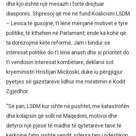
dhe kjo është një mesazh i fortë drejtuar
diasporës. Shpresoj që më në fund Koalicioni LSDM
– Levica të guxojnë, t’i lënë mënjanë motivet e tyre
politike, të kthehen në Parlament; ende ka kohë që
ta dorëzojmë këtë reformë. Jam i bindur se
interesat politike do t’i lënë anash dhe si prioritet do
t’i vendosin interesat kombëtare, deklaroi sot
kryeministri Hristijan Mickoski, duke iu përgjigjur
pyetjes së gazetarëve lidhur me miratimin e Kodit
Zgjedhor.
“Së pari, LSDM kur ishte në pushtet, me katastrofën
dhe kolapsin që solli në Maqedoni, motivoi dhe
detyroi një pjesë të madhe të qytetarëve tanë të
kërkojnë fatin jashtë vendit, ndërsa tani i ndëshkon