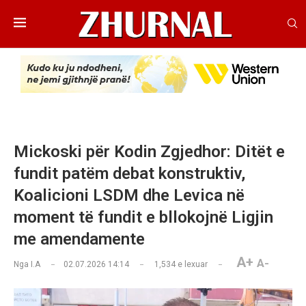
Mickoski për Kodin Zgjedhor: Ditët e
fundit patëm debat konstruktiv,
Koalicioni LSDM dhe Levica në
moment të fundit e bllokojnë Ligjin
me amendamente
A+
A-
Nga
I.A
02.07.2026 14:14
1,534
e lexuar