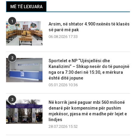
MË TË LEXUARA
1
Arsim, në shtator 4.900 nxënës të klasës
së parë më pak
06.08.2026 17:33
2
Sportelet e NP “Ujësjellësi dhe
Kanalizimi” – Shkup nesër do të punojnë
nga ora 7:30 deri në 15:30, e mërkura
është ditë jopune
05.01.2026 10:36
3
Në korrik janë paguar mbi 560 milionë
denarë për kompensime për pushim
mjekësor, pjesa më e madhe për lejet e
lindjes
28.07.2026 15:52