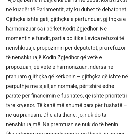
në kuadër të Parlamentit, aty ku duhet të debatohet.
Gjithçka ishte gati, gjithçka e përfunduar, gjithçka e
harmonizuar sa i përket Kodit Zgjedhor. Në
momentin e fundit, partia politike Levica refuzoi të
nënshkruajë propozimin për deputetët, pra refuzoi
të nënshkruajë Kodin Zgjedhor që vetë e
propozuan, që vetë e harmonizuan, ndërsa ne
pranuam gjithçka që kërkonin – gjithçka që ishte në
përputhje me sjelljen normale, përfshirë edhe
paratë për financimin e fushatës, që ishte prioriteti i
tyre kryesor. Të kenë më shumë para për fushatë –
ne ua pranuam. Dhe ata thanë: jo, nuk do ta
nënshkruajmë. Na premtuan se nuk do të bënin
filibustering me amendamente, na thanë: ju votoni,