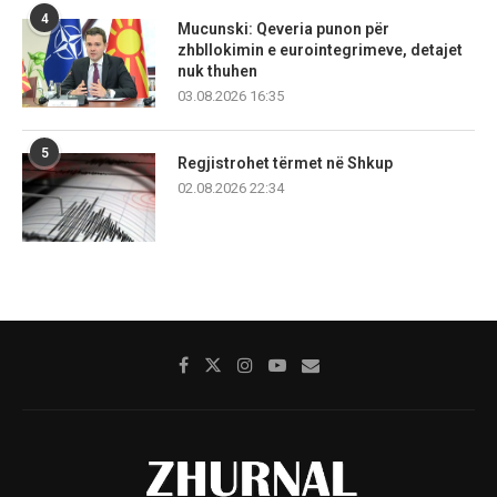
4
Mucunski: Qeveria punon për
zhbllokimin e eurointegrimeve, detajet
nuk thuhen
03.08.2026 16:35
5
Regjistrohet tërmet në Shkup
02.08.2026 22:34