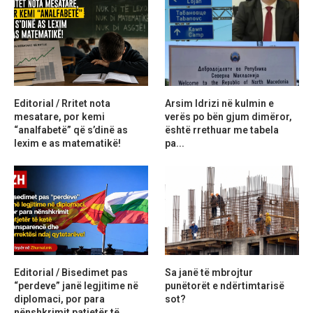
Editorial / Rritet nota
Arsim Idrizi në kulmin e
mesatare, por kemi
verës po bën gjum dimëror,
“analfabetë” që s’dinë as
është rrethuar me tabela
lexim e as matematikë!
pa...
Editorial / Bisedimet pas
Sa janë të mbrojtur
“perdeve” janë legjitime në
punëtorët e ndërtimtarisë
diplomaci, por para
sot?
nënshkrimit patjetër të