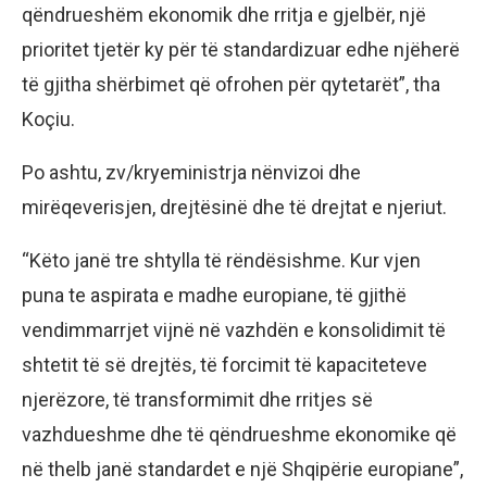
qëndrueshëm ekonomik dhe rritja e gjelbër, një
prioritet tjetër ky për të standardizuar edhe njëherë
të gjitha shërbimet që ofrohen për qytetarët”, tha
Koçiu.
Po ashtu, zv/kryeministrja nënvizoi dhe
mirëqeverisjen, drejtësinë dhe të drejtat e njeriut.
“Këto janë tre shtylla të rëndësishme. Kur vjen
puna te aspirata e madhe europiane, të gjithë
vendimmarrjet vijnë në vazhdën e konsolidimit të
shtetit të së drejtës, të forcimit të kapaciteteve
njerëzore, të transformimit dhe rritjes së
vazhdueshme dhe të qëndrueshme ekonomike që
në thelb janë standardet e një Shqipërie europiane”,