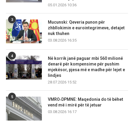
05.01.2026 10:36
3
Mucunski: Qeveria punon për
zhbllokimin e eurointegrimeve, detajet
nuk thuhen
03.08.2026 16:35
4
Në korrik janë paguar mbi 560 milionë
denarë për kompensime për pushim
mjekësor, pjesa më e madhe për lejet e
lindjes
28.07.2026 15:52
5
VMRO‑DPMNE: Maqedonia do të bëhet
vend më i mirë për të jetuar
03.08.2026 16:17