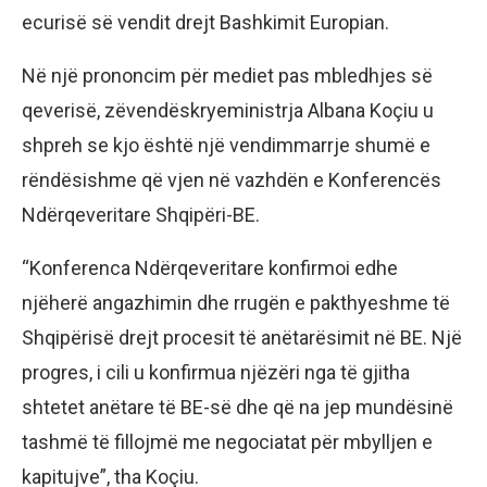
ecurisë së vendit drejt Bashkimit Europian.
Në një prononcim për mediet pas mbledhjes së
qeverisë, zëvendëskryeministrja Albana Koçiu u
shpreh se kjo është një vendimmarrje shumë e
rëndësishme që vjen në vazhdën e Konferencës
Ndërqeveritare Shqipëri-BE.
“Konferenca Ndërqeveritare konfirmoi edhe
njëherë angazhimin dhe rrugën e pakthyeshme të
Shqipërisë drejt procesit të anëtarësimit në BE. Një
progres, i cili u konfirmua njëzëri nga të gjitha
shtetet anëtare të BE-së dhe që na jep mundësinë
tashmë të fillojmë me negociatat për mbylljen e
kapitujve”, tha Koçiu.