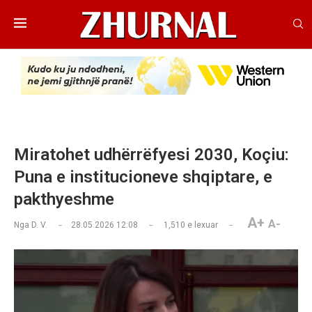
Miratohet udhërrëfyesi 2030, Koçiu:
Puna e institucioneve shqiptare, e
pakthyeshme
A+
A-
Nga
D. V.
28.05.2026 12:08
1,510
e lexuar