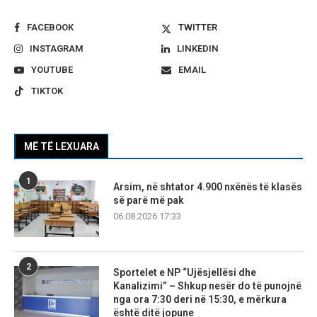
FACEBOOK
TWITTER
INSTAGRAM
LINKEDIN
YOUTUBE
EMAIL
TIKTOK
MË TË LEXUARA
1
Arsim, në shtator 4.900 nxënës të klasës
së parë më pak
06.08.2026 17:33
2
Sportelet e NP “Ujësjellësi dhe
Kanalizimi” – Shkup nesër do të punojnë
nga ora 7:30 deri në 15:30, e mërkura
është ditë jopune