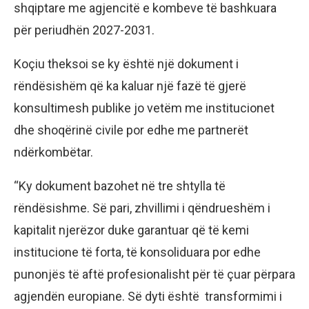
shqiptare me agjencitë e kombeve të bashkuara
për periudhën 2027-2031.
Koçiu theksoi se ky është një dokument i
rëndësishëm që ka kaluar një fazë të gjerë
konsultimesh publike jo vetëm me institucionet
dhe shoqërinë civile por edhe me partnerët
ndërkombëtar.
“Ky dokument bazohet në tre shtylla të
rëndësishme. Së pari, zhvillimi i qëndrueshëm i
kapitalit njerëzor duke garantuar që të kemi
institucione të forta, të konsoliduara por edhe
punonjës të aftë profesionalisht për të çuar përpara
agjendën europiane. Së dyti është transformimi i