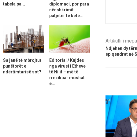
tabela pa...
diplomaci, por para
nënshkrimit
patjetër të ketë...
Artikulli i më
Ndjehen dy tër
epiqendrat në S
Sa janë të mbrojtur
Editorial / Kujdes
punëtorët e
nga virusi i Etheve
ndërtimtarisë sot?
të Nilit – më të
rrezikuar moshat
e...