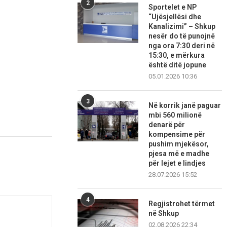
2
Sportelet e NP
“Ujësjellësi dhe
Kanalizimi” – Shkup
nesër do të punojnë
nga ora 7:30 deri në
15:30, e mërkura
është ditë jopune
05.01.2026 10:36
3
Në korrik janë paguar
mbi 560 milionë
denarë për
kompensime për
pushim mjekësor,
pjesa më e madhe
për lejet e lindjes
28.07.2026 15:52
4
Regjistrohet tërmet
në Shkup
02.08.2026 22:34