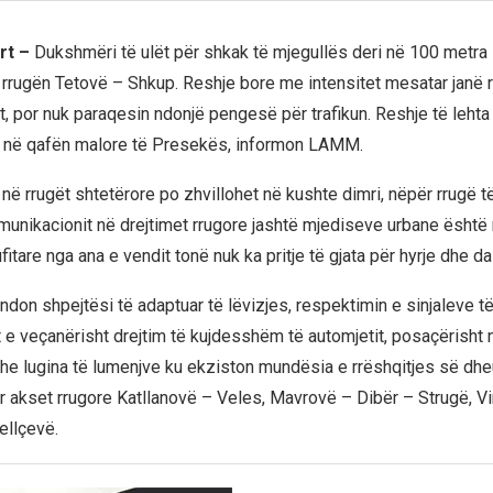
rt –
Dukshmëri të ulët për shkak të mjegullës deri në 100 metra
rrugën Tetovë – Shkup. Reshje bore me intensitet mesatar janë r
t, por nuk paraqesin ndonjë pengesë për trafikun. Reshje të lehta
ar në qafën malore të Presekës, informon LAMM.
në rrugët shtetërore po zhvillohet në kushte dimri, nëpër rrugë t
komunikacionit në drejtimet rrugore jashtë mjediseve urbane është
itare nga ana e vendit tonë nuk ka pritje të gjata për hyrje dhe da
n shpejtësi të adaptuar të lëvizjes, respektimin e sinjaleve t
 e veçanërisht drejtim të kujdesshëm të automjetit, posaçërisht 
he lugina të lumenjve ku ekziston mundësia e rrëshqitjes së dheu
r akset rrugore Katllanovë – Veles, Mavrovë – Dibër – Strugë, V
ellçevë.