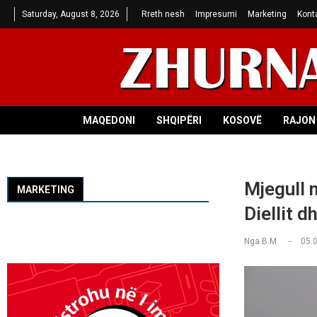
Saturday, August 8, 2026
Rreth nesh
Impresumi
Marketing
Kont
MAQEDONI
SHQIPËRI
KOSOVË
RAJON 
Mjegull 
MARKETING
Diellit 
Nga
B.M
05.