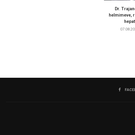
Dr. Trajan
helmimeve, r
hepati
07.08.20
FACE