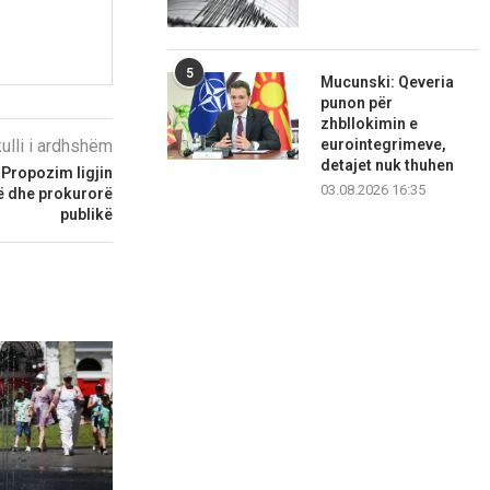
5
Mucunski: Qeveria
punon për
zhbllokimin e
kulli i ardhshëm
eurointegrimeve,
detajet nuk thuhen
Propozim ligjin
03.08.2026 16:35
ë dhe prokurorë
publikë