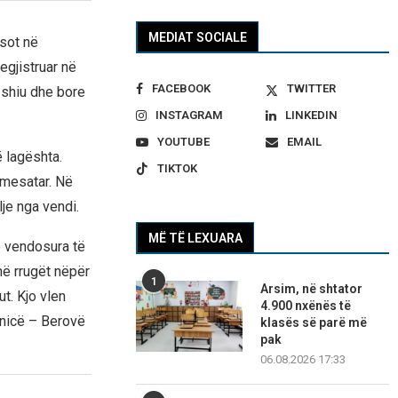
MEDIAT SOCIALE
 sot në
egjistruar në
FACEBOOK
TWITTER
 shiu dhe bore
INSTAGRAM
LINKEDIN
YOUTUBE
EMAIL
ë lagështa.
TIKTOK
 mesatar. Në
lje nga vendi.
MË TË LEXUARA
ë vendosura të
në rrugët nëpër
1
Arsim, në shtator
t. Kjo vlen
4.900 nxënës të
inicë – Berovë
klasës së parë më
pak
06.08.2026 17:33