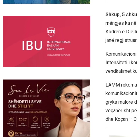
Shkup, 5 shku
mëngjes ka në 
Kodrën e Dielli
janë regjistru
Komunikacioni 
Intensiteti i 
vendkalimet kuf
LAMM rekomando
komunikacionit
gryka malore d
veçanërisht pë
dhe Koçan – D