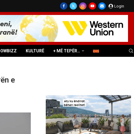
Login
HOWBIZZ
KULTURË
+ MË TEPËR…
rën e