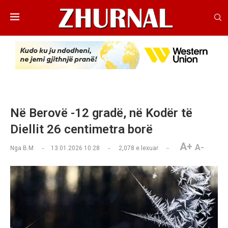
Në Berovë -12 gradë, në Kodër të
Diellit 26 centimetra borë
A+
A-
Nga
B.M
13.01.2026 10:28
2,078
e lexuar