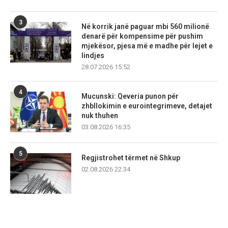
3
Në korrik janë paguar mbi 560 milionë
denarë për kompensime për pushim
mjekësor, pjesa më e madhe për lejet e
lindjes
28.07.2026 15:52
4
Mucunski: Qeveria punon për
zhbllokimin e eurointegrimeve, detajet
nuk thuhen
03.08.2026 16:35
5
Regjistrohet tërmet në Shkup
02.08.2026 22:34