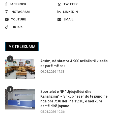
FACEBOOK
TWITTER
INSTAGRAM
LINKEDIN
YOUTUBE
EMAIL
TIKTOK
MË TË LEXUARA
1
Arsim, në shtator 4.900 nxënës të klasës
së parë më pak
06.08.2026 17:33
2
Sportelet e NP “Ujësjellësi dhe
Kanalizimi” – Shkup nesër do të punojnë
nga ora 7:30 deri në 15:30, e mërkura
është ditë jopune
05.01.2026 10:36