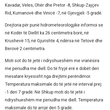
Kavadar, Veles, Ohër dhe Pretor -8, Shkup-Zajçev
Rid, Kumanovë dhe Vinicë -7, në Gjevgjeli -5 gradë.
Drejtoria për punë hidrometeorologjike informoi se
në Kodër të Diellit ka 26 centimetra borë, në
Krushevë 15, në Gjurishte 4, ndërsa në Tetovë dhe
Berovë 2 centimetra.
Moti sot do të jetë i ndryshueshëm me vranësira
me periudha me diell. Do të fryjë erë e dobët deri
mesatare kryesisht nga drejtimi perëndimor.
Temperatura maksimale do të jetë në interval prej
-1 deri 7 gradë. Në Shkup moti do të jetë i
ndryshueshëm me periudha me diell. Temperatura
maksimale do të arrijë deri 5 gradë.