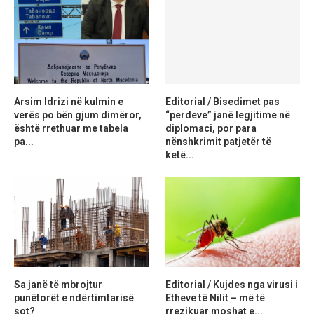
Arsim Idrizi në kulmin e
Editorial / Bisedimet pas
verës po bën gjum dimëror,
“perdeve” janë legjitime në
është rrethuar me tabela
diplomaci, por para
pa...
nënshkrimit patjetër të
ketë...
Sa janë të mbrojtur
Editorial / Kujdes nga virusi i
punëtorët e ndërtimtarisë
Etheve të Nilit – më të
sot?
rrezikuar moshat e...