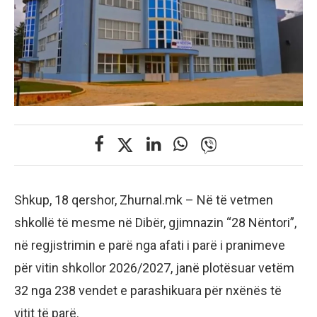
Shkup, 18 qershor, Zhurnal.mk – Në të vetmen
shkollë të mesme në Dibër, gjimnazin “28 Nëntori”,
në regjistrimin e parë nga afati i parë i pranimeve
për vitin shkollor 2026/2027, janë plotësuar vetëm
32 nga 238 vendet e parashikuara për nxënës të
vitit të parë.