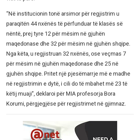
“Në institucionin tonë arsimor për regjistrim u
paraqitën 44 nxënës të përfunduar të klasës së
nëntë, prej tyre 12 për mësim në gjuhën
maqedonase dhe 32 për mësim në gjuhën shqipe.
Nga këta, u regjistruan 32 nxënës, ose veçmas 7
për mësim në gjuhën maqedonase dhe 25 në
gjuhën shqipe. Pritet një pjesëmarrje më e madhe
në regjistrimin e dytë, i cili do të mbahet më 23 të
këtij muaji”, deklaroi për MIA profesorja Bora
Korumi, përgjegjëse për regjistrimet në gjimnaz.