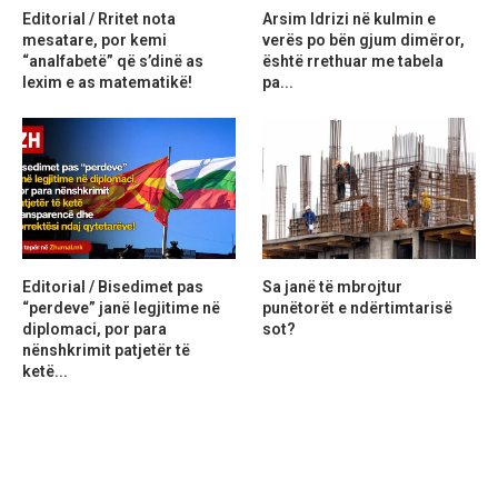
Editorial / Rritet nota
Arsim Idrizi në kulmin e
mesatare, por kemi
verës po bën gjum dimëror,
“analfabetë” që s’dinë as
është rrethuar me tabela
lexim e as matematikë!
pa...
Editorial / Bisedimet pas
Sa janë të mbrojtur
“perdeve” janë legjitime në
punëtorët e ndërtimtarisë
diplomaci, por para
sot?
nënshkrimit patjetër të
ketë...