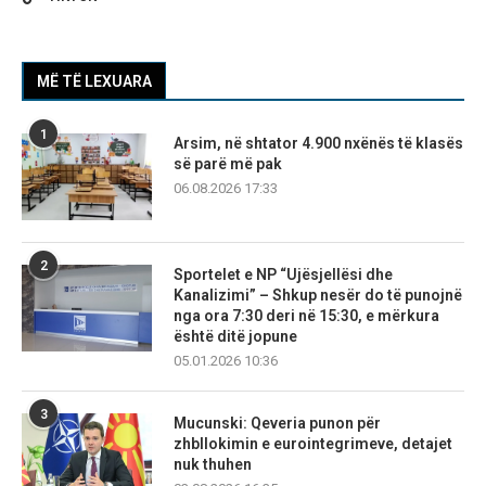
MË TË LEXUARA
1
Arsim, në shtator 4.900 nxënës të klasës
së parë më pak
06.08.2026 17:33
2
Sportelet e NP “Ujësjellësi dhe
Kanalizimi” – Shkup nesër do të punojnë
nga ora 7:30 deri në 15:30, e mërkura
është ditë jopune
05.01.2026 10:36
3
Mucunski: Qeveria punon për
zhbllokimin e eurointegrimeve, detajet
nuk thuhen