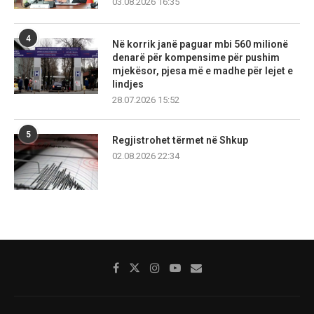
03.08.2026 16:35
4
Në korrik janë paguar mbi 560 milionë
denarë për kompensime për pushim
mjekësor, pjesa më e madhe për lejet e
lindjes
28.07.2026 15:52
5
Regjistrohet tërmet në Shkup
02.08.2026 22:34