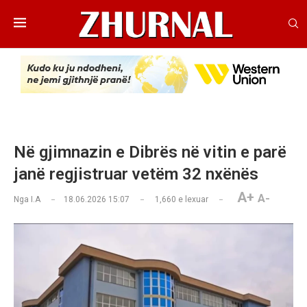
Në gjimnazin e Dibrës në vitin e parë
janë regjistruar vetëm 32 nxënës
A+
A-
Nga
I.A
18.06.2026 15:07
1,660
e lexuar