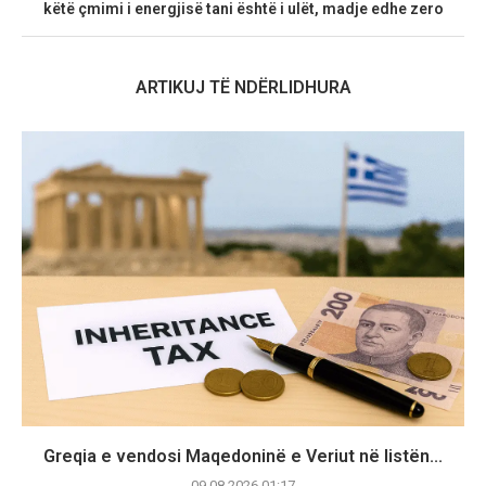
këtë çmimi i energjisë tani është i ulët, madje edhe zero
ARTIKUJ TË NDËRLIDHURA
Greqia e vendosi Maqedoninë e Veriut në listën...
09.08.2026 01:17