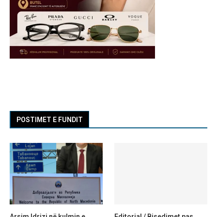
POSTIMET E FUNDIT
Arsim Idrizi në kulmin e
Editorial / Bisedimet pas