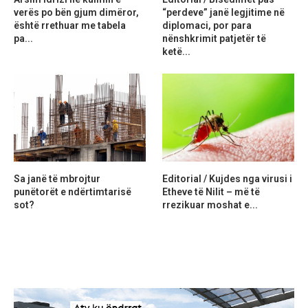
verës po bën gjum dimëror,
“perdeve” janë legjitime në
është rrethuar me tabela
diplomaci, por para
pa...
nënshkrimit patjetër të
ketë...
Sa janë të mbrojtur
Editorial / Kujdes nga virusi i
punëtorët e ndërtimtarisë
Etheve të Nilit – më të
sot?
rrezikuar moshat e...