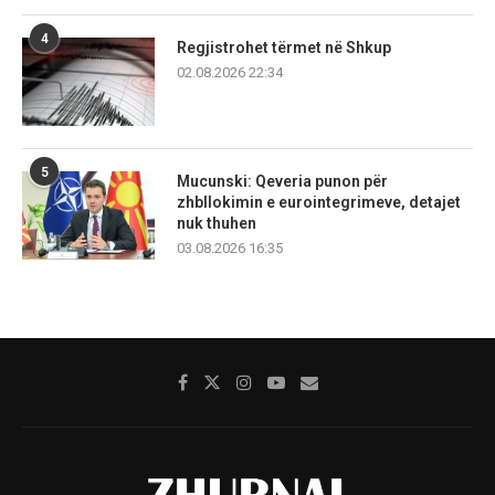
4
Regjistrohet tërmet në Shkup
02.08.2026 22:34
5
Mucunski: Qeveria punon për
zhbllokimin e eurointegrimeve, detajet
nuk thuhen
03.08.2026 16:35