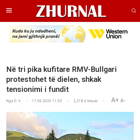
Në tri pika kufitare RMV-Bullgari
protestohet të dielen, shkak
tensionimi i fundit
A+
A-
Nga
D. V.
17.06.2026 11:03
2,218
e lexuar