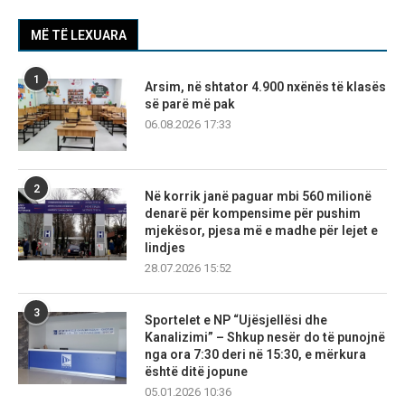
MË TË LEXUARA
1
Arsim, në shtator 4.900 nxënës të klasës
së parë më pak
06.08.2026 17:33
2
Në korrik janë paguar mbi 560 milionë
denarë për kompensime për pushim
mjekësor, pjesa më e madhe për lejet e
lindjes
28.07.2026 15:52
3
Sportelet e NP “Ujësjellësi dhe
Kanalizimi” – Shkup nesër do të punojnë
nga ora 7:30 deri në 15:30, e mërkura
është ditë jopune
05.01.2026 10:36