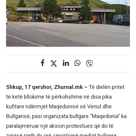
Shkup, 17 qershor, Zhurnal.mk –
Të dielën pritet
të ketë bllokime të përkohshme në disa pika
kufitare ndërmjet Maqedonisë së Veriut dhe
Bullgarisë, pasi organizata bullgare “Maqedonia” ka
paralajmëruar një aksion protestues që do të
zgjasë rreth dy orë, raportojnë mediat bullgare.