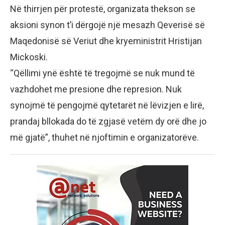
Në thirrjen për protestë, organizata thekson se
aksioni synon t’i dërgojë një mesazh Qeverisë së
Maqedonisë së Veriut dhe kryeministrit Hristijan
Mickoski.
“Qëllimi ynë është të tregojmë se nuk mund të
vazhdohet me presione dhe represion. Nuk
synojmë të pengojmë qytetarët në lëvizjen e lirë,
prandaj bllokada do të zgjasë vetëm dy orë dhe jo
më gjatë”, thuhet në njoftimin e organizatorëve.