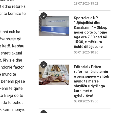
28.07.2026 15:52
t edhe retorika
ronte kornizë të
2
Sportelet e NP
“Ujësjellësi dhe
Kanalizimi” – Shkup
tisht nuk ka
nesër do të punojnë
nga ora 7:30 deri në
rëveshjeje që
15:30, e mërkura
e këtë. Kështu
është ditë jopune
05.01.2026 10:36
ushteti aktual
a, lëvizje dhe
3
 ndonjë faktor
Editorial / Priten
reforma në sistemin
që mund të
e pensioneve – shteti
ë bëhemi pjesë
mund ta marrë
shtyllën e dytë nga
kemi të qartë
kursimet e
e BE-ja do të
qytetarëve!
03.08.2026 15:00
i do të bëhet
nuk kemi mënyrë