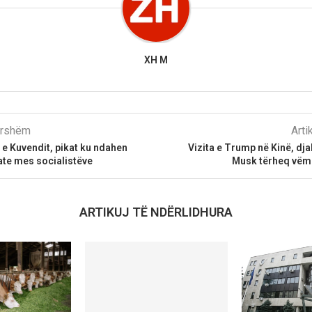
XH M
parshëm
Arti
e e Kuvendit, pikat ku ndahen
Vizita e Trump në Kinë, djal
ate mes socialistëve
Musk tërheq vëm
ARTIKUJ TË NDËRLIDHURA