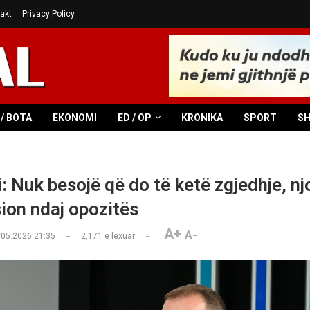
akt
Privacy Policy
/ BOTA
EKONOMI
ED / OP
KRONIKA
SPORT
S
: Nuk besojë që do të ketë zgjedhje, nj
sion ndaj opozitës
A+
A-
.05.2026 21:35
2,171
e lexuar