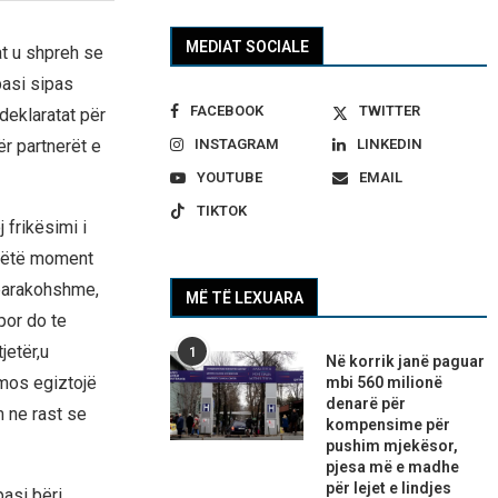
MEDIAT SOCIALE
at u shpreh se
pasi sipas
FACEBOOK
TWITTER
deklaratat për
r partnerët e
INSTAGRAM
LINKEDIN
YOUTUBE
EMAIL
TIKTOK
 frikësimi i
 këtë moment
 parakohshme,
MË TË LEXUARA
por do te
jetër,u
1
Në korrik janë paguar
 mos egiztojë
mbi 560 milionë
denarë për
 ne rast se
kompensime për
pushim mjekësor,
pjesa më e madhe
për lejet e lindjes
pasi bëri