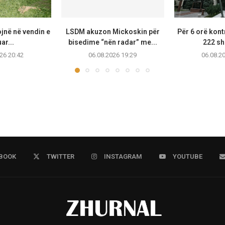
ojnë në vendin e
LSDM akuzon Mickoskin për
Për 6 orë kont
ar...
bisedime “nën radar” me...
222 sh
26 20:42
06.08.2026 19:29
06.08.2
BOOK
TWITTER
INSTAGRAM
YOUTUBE