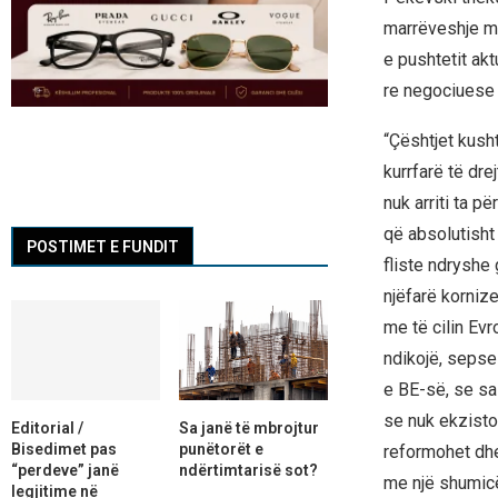
marrëveshje me
e pushtetit akt
re negociuese
“Çështjet kush
kurrfarë të dre
nuk arriti ta 
që absolutisht 
POSTIMET E FUNDIT
fliste ndryshe 
njëfarë kornize
me të cilin Ev
ndikojë, seps
e BE-së, se sa
se nuk ekzisto
Editorial /
Sa janë të mbrojtur
Bisedimet pas
punëtorët e
reformohet dhe
“perdeve” janë
ndërtimtarisë sot?
me një shumicë
legjitime në