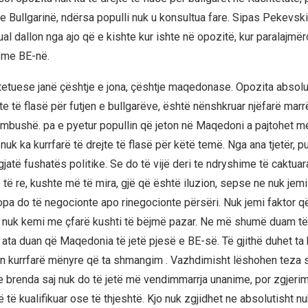
 Bullgarinë, ndërsa populli nuk u konsultua fare. Sipas Pekevski
ual dallon nga ajo që e kishte kur ishte në opozitë, kur paralajmë
 me BE-në.
tetuese janë çështje e jona, çështje maqedonase. Opozita absolu
jte të flasë për futjen e bullgarëve, është nënshkruar njëfarë mar
përmbushë. pa e pyetur popullin që jeton në Maqedoni a pajtohet m
nuk ka kurrfarë të drejte të flasë për këtë temë. Nga ana tjetër, p
gjatë fushatës politike. Se do të vijë deri te ndryshime të caktuar
 të re, kushte më të mira, gjë që është iluzion, sepse ne nuk jemi
ropa do të negocionte apo rinegocionte përsëri. Nuk jemi faktor 
e nuk kemi me çfarë kushti të bëjmë pazar. Ne më shumë duam t
 ata duan që Maqedonia të jetë pjesë e BE-së. Të gjithë duhet ta 
n kurrfarë mënyre që ta shmangim . Vazhdimisht lëshohen teza s
 brenda saj nuk do të jetë më vendimmarrja unanime, por zgjerim
 të kualifikuar ose të thjeshtë. Kjo nuk zgjidhet ne absolutisht 