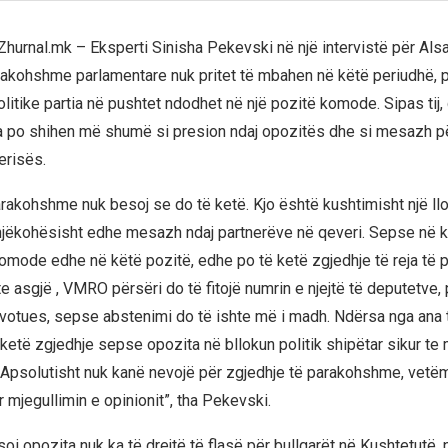
Zhurnal.mk – Eksperti Sinisha Pekevski në një intervistë për Als
rakohshme parlamentare nuk pritet të mbahen në këtë periudhë, 
itike partia në pushtet ndodhet në një pozitë komode. Sipas tij, 
ja po shihen më shumë si presion ndaj opozitës dhe si mesazh pë
erisës.
rakohshme nuk besoj se do të ketë. Kjo është kushtimisht një lloj
njëkohësisht edhe mesazh ndaj partnerëve në qeveri. Sepse në
ode edhe në këtë pozitë, edhe po të ketë zgjedhje të reja të
te asgjë , VMRO përsëri do të fitojë numrin e njejtë të deputetve, 
votues, sepse abstenimi do të ishte më i madh. Ndërsa nga ana t
ketë zgjedhje sepse opozita në bllokun politik shipëtar sikur te
Apsolutisht nuk kanë nevojë për zgjedhje të parakohshme, vetëm
 mjegullimin e opinionit”, tha Pekevski.
i opozita nuk ka të drejtë të flasë për bullgarët në Kushtetutë, 