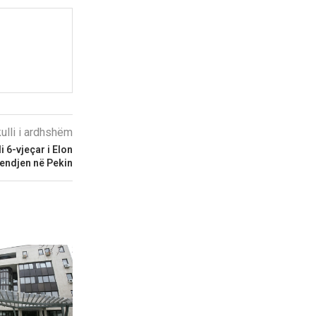
kulli i ardhshëm
i 6-vjeçar i Elon
endjen në Pekin