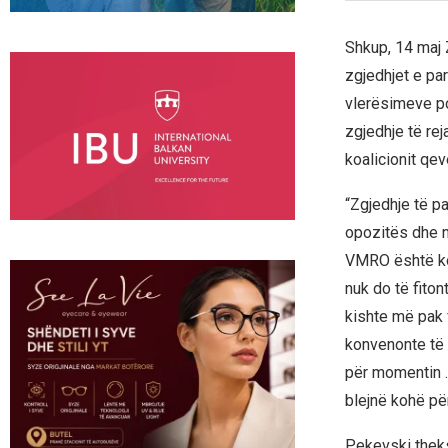
Shkup, 14 maj 
zgjedhjet e pa
vlerësimeve pol
zgjedhje të re
koalicionit qev
“Zgjedhje të pa
opozitës dhe 
VMRO është kom
nuk do të fiton
kishte më pak 
konvenonte të 
për momentin .
blejnë kohë për
Pekevski thekso