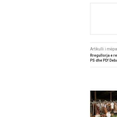
Artikulli i më
Rregullorja e r
PS dhe PD! Deb