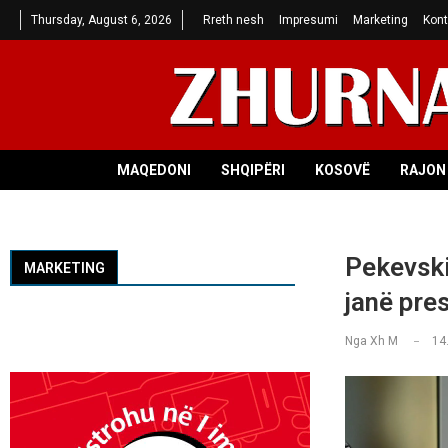
Thursday, August 6, 2026
Rreth nesh
Impresumi
Marketing
Kont
MAQEDONI
SHQIPËRI
KOSOVË
RAJON 
Pekevski
MARKETING
janë pre
Nga
Xh M
14