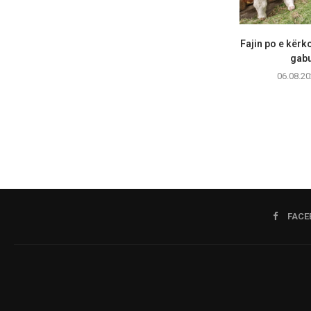
Fajin po e kërk
gabu
06.08.20
FACE