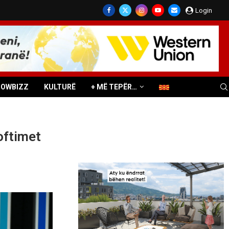
Login
HOWBIZZ
KULTURË
+ MË TEPËR…
oftimet