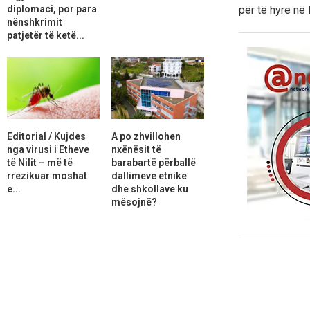
diplomaci, por para
për të hyrë në 
nënshkrimit
patjetër të ketë...
Editorial / Kujdes
A po zhvillohen
nga virusi i Etheve
nxënësit të
të Nilit – më të
barabartë përballë
rrezikuar moshat
dallimeve etnike
e...
dhe shkollave ku
mësojnë?