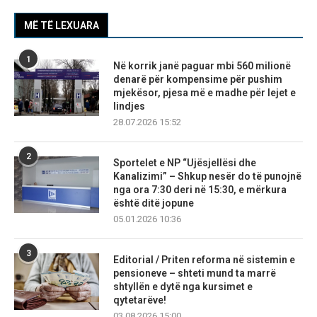
MË TË LEXUARA
1
Në korrik janë paguar mbi 560 milionë
denarë për kompensime për pushim
mjekësor, pjesa më e madhe për lejet e
lindjes
28.07.2026 15:52
2
Sportelet e NP “Ujësjellësi dhe
Kanalizimi” – Shkup nesër do të punojnë
nga ora 7:30 deri në 15:30, e mërkura
është ditë jopune
05.01.2026 10:36
3
Editorial / Priten reforma në sistemin e
pensioneve – shteti mund ta marrë
shtyllën e dytë nga kursimet e
qytetarëve!
03.08.2026 15:00