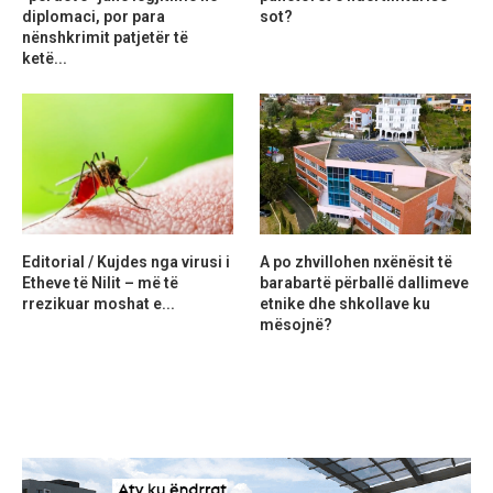
diplomaci, por para
sot?
nënshkrimit patjetër të
ketë...
Editorial / Kujdes nga virusi i
A po zhvillohen nxënësit të
Etheve të Nilit – më të
barabartë përballë dallimeve
rrezikuar moshat e...
etnike dhe shkollave ku
mësojnë?