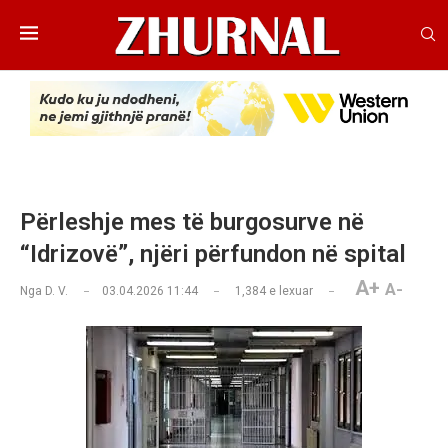
Përleshje mes të burgosurve në
“Idrizovë”, njëri përfundon në spital
A+
A-
Nga
D. V.
03.04.2026 11:44
1,384
e lexuar