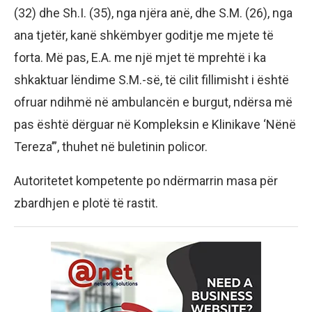
(32) dhe Sh.I. (35), nga njëra anë, dhe S.M. (26), nga
ana tjetër, kanë shkëmbyer goditje me mjete të
forta. Më pas, E.A. me një mjet të mprehtë i ka
shkaktuar lëndime S.M.-së, të cilit fillimisht i është
ofruar ndihmë në ambulancën e burgut, ndërsa më
pas është dërguar në Kompleksin e Klinikave ‘Nënë
Tereza’”, thuhet në buletinin policor.
Autoritetet kompetente po ndërmarrin masa për
zbardhjen e plotë të rastit.