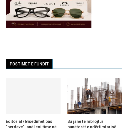
POSTIMET E FUNDIT
Editorial / Bisedimet pas
Sa janë të mbrojtur
“perdeve” janë legjitime në
punëtorët e ndërtimtarisë