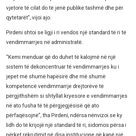
vjetore të cilat do të jenë publike tashmë dhe për
qytetarët”, vijoi ajo.
Pirdeni shtoi se ligji i ri vendos një standard të ri të
vendimmarrjes në administratë.
“Kemi menduar që do duhet të kalojmë në një
sistem të dekoncentruar të vendimmarrjes ku i
jepet më shumë hapësirë dhe më shumë
kompetencë vendimmarrje drejtorëve të
përgjithshëm si shtyllat kryesore e vendimmarrjes
në ato fusha të të përgjegjësisë që ato
përfaqësojnë”, tha Pirdeni, ndërsa nënvizoi se ky
lidh do të krijojë një standard të ri, sidomos përsa i
përket rekrutimit në disa institucione që kanë një