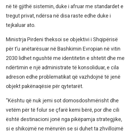
në të gjithë sistemin, duke i afruar me standardet e
tregut privat, ndërsa në disa raste edhe duke i
tejkaluar ato.
Ministrja Pirdeni theksoi se objektivi i Shqipërisë
për t’u anëtarësuar në Bashkimin Evropian në vitin
2030 lidhet ngushtë me identitetin e shtetit dhe me
ndërtimin e një administrate të konsoliduar, e cila
adreson edhe problematikat që vazhdojnë të jenë
objekt pakënaqësie për qytetarët.
“Kështu që nuk jemi sot domosdoshmërisht dhe
vetëm për të folur se çfarë kemi bërë, por dhe cili
është destinacioni jonë nga pikëpamja strategjike,
si e shikojmë ne mënyrën se si duhet ta zhvillojmë