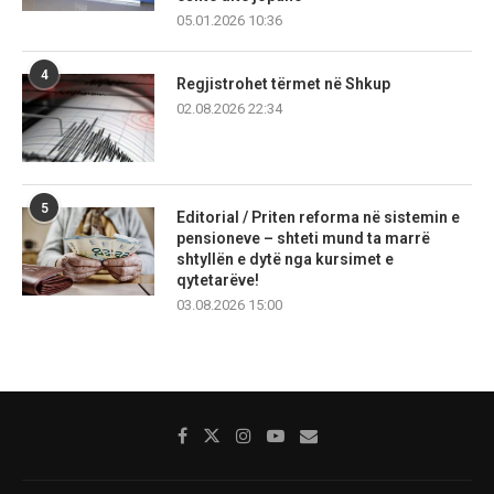
05.01.2026 10:36
4
Regjistrohet tërmet në Shkup
02.08.2026 22:34
5
Editorial / Priten reforma në sistemin e
pensioneve – shteti mund ta marrë
shtyllën e dytë nga kursimet e
qytetarëve!
03.08.2026 15:00