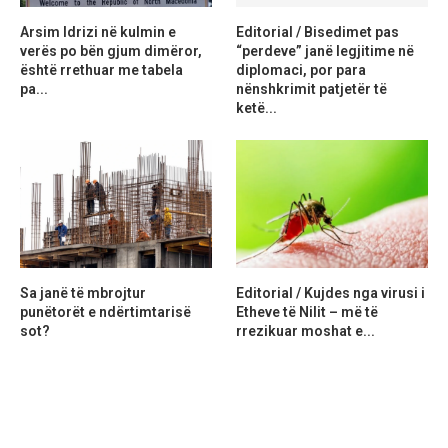
Arsim Idrizi në kulmin e
Editorial / Bisedimet pas
verës po bën gjum dimëror,
“perdeve” janë legjitime në
është rrethuar me tabela
diplomaci, por para
pa...
nënshkrimit patjetër të
ketë...
Sa janë të mbrojtur
Editorial / Kujdes nga virusi i
punëtorët e ndërtimtarisë
Etheve të Nilit – më të
sot?
rrezikuar moshat e...