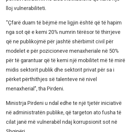
lloj vulnerabiliteti.
“Çfarë duam të bëjmë me ligjin është që të hapim
nga sot që e kemi 20% numrin tërësor të thirrjeve
që ne publikojmë për jashtë shërbimit civil për
modelet e për pozicioneve menaxheriale në 50%
për të garantuar që të kemi një mobilitet më të mirë
midis sektorit publik dhe sektorit privat për sa i
përket përthithjes së talenteve në nivel
menaxherial”, tha Pirdeni.
Ministrja Pirdeni u ndal edhe te një tjetër iniciativë
në administratën publike, që targeton ato fusha të
cilat janë më vulnerabël ndaj korrupsionit sot në
Shqipëri.