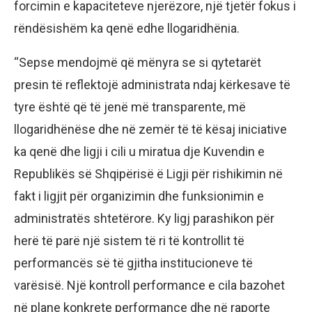
forcimin e kapaciteteve njerëzore, një tjetër fokus i
rëndësishëm ka qenë edhe llogaridhënia.
“Sepse mendojmë që mënyra se si qytetarët
presin të reflektojë administrata ndaj kërkesave të
tyre është që të jenë më transparente, më
llogaridhënëse dhe në zemër të të kësaj iniciative
ka qenë dhe ligji i cili u miratua dje Kuvendin e
Republikës së Shqipërisë ë Ligji për rishikimin në
fakt i ligjit për organizimin dhe funksionimin e
administratës shtetërore. Ky ligj parashikon për
herë të parë një sistem të ri të kontrollit të
performancës së të gjitha institucioneve të
varësisë. Një kontroll performance e cila bazohet
në plane konkrete performance dhe në raporte