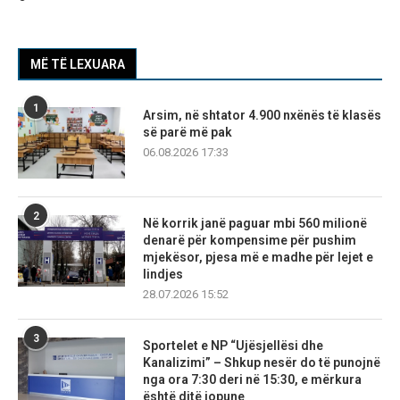
MË TË LEXUARA
1
Arsim, në shtator 4.900 nxënës të klasës
së parë më pak
06.08.2026 17:33
2
Në korrik janë paguar mbi 560 milionë
denarë për kompensime për pushim
mjekësor, pjesa më e madhe për lejet e
lindjes
28.07.2026 15:52
3
Sportelet e NP “Ujësjellësi dhe
Kanalizimi” – Shkup nesër do të punojnë
nga ora 7:30 deri në 15:30, e mërkura
është ditë jopune