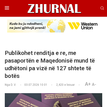
Publikohet renditja e re, me
pasaportën e Maqedonisë mund të
udhëtoni pa vizë në 127 shtete të
botës
A+
A-
Nga
D. V.
03.07.2026 10:01
2,420
e lexuar