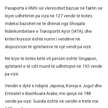
Pasaporta e RMV-së vlerësohet bazuar në faktin se
lejon udhëtimin pa viza në 127 vende të botës.
Indeksi bazohet në të dhënat nga Shoqata
Ndërkombëtare e Transportit Ajror (IATA), dhe
kriteri kryesor është numri i vendeve në
dispozicion të qytetarëve të një vendi pa vizë.
Në krye të listës këtë vit përsëri është Singapori,
qytetarët e të cilit mund të udhëtojnë në 192 vende
pa vizë.
Vendin e dytë e ndajnë Japonia, Koreja e Jugut dhe
Emiratet e Bashkuara Arabe, me qasje në 188
vende pa vizë. Suedia është në vendin e tretë me