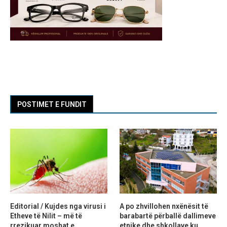
POSTIMET E FUNDIT
Editorial / Kujdes nga virusi i
A po zhvillohen nxënësit të
Etheve të Nilit – më të
barabartë përballë dallimeve
rrezikuar moshat e...
etnike dhe shkollave ku