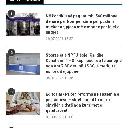
1
Në korrik janë paguar mbi 560 milionë
denarë për kompensime për pushim
mjekësor, pjesa më e madhe për lejet e
lindjes
28.07.2026 15:52
2
Sportelet e NP “Ujësjellësi dhe
Kanalizimi” – Shkup nesër do të punojnë
nga ora 7:30 deri në 15:30, e mërkura
është ditë jopune
05.01.2026 10:36
3
Editorial / Priten reforma në sistemin e
pensioneve – shteti mund ta marrë
shtyllën e dytë nga kursimet e
qytetarëve!
03.08.2026 15:00