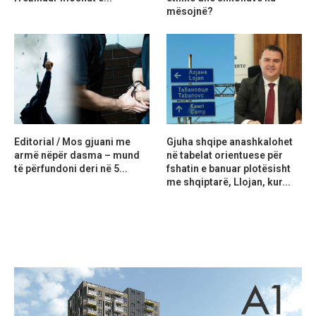
mësojnë?
Editorial / Mos gjuani me
Gjuha shqipe anashkalohet
armë nëpër dasma – mund
në tabelat orientuese për
të përfundoni deri në 5...
fshatin e banuar plotësisht
me shqiptarë, Llojan, kur...