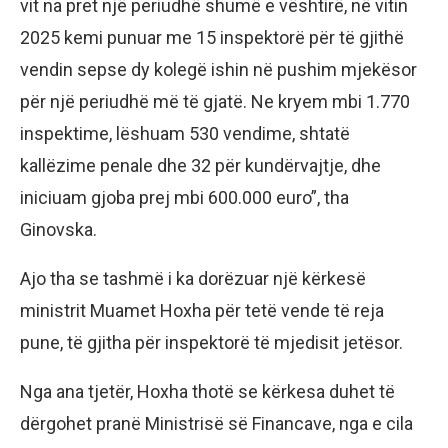
vit na pret një periudhë shumë e vështirë, në vitin
2025 kemi punuar me 15 inspektorë për të gjithë
vendin sepse dy kolegë ishin në pushim mjekësor
për një periudhë më të gjatë. Ne kryem mbi 1.770
inspektime, lëshuam 530 vendime, shtatë
kallëzime penale dhe 32 për kundërvajtje, dhe
iniciuam gjoba prej mbi 600.000 euro”, tha
Ginovska.
Ajo tha se tashmë i ka dorëzuar një kërkesë
ministrit Muamet Hoxha për tetë vende të reja
pune, të gjitha për inspektorë të mjedisit jetësor.
Nga ana tjetër, Hoxha thotë se kërkesa duhet të
dërgohet pranë Ministrisë së Financave, nga e cila