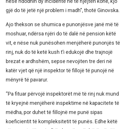
nëse ndodhin dy incidente në të njëjtën kohë, kjo
gjë do të jetë një problem i madh”, thotë Ginovska.
Ajo thekson se shumica e punonjësve janë më të
moshuar, ndërsa njëri do të dalë në pension këtë
vit, e nëse nuk punësohen menjëherë punonjës të
rinj, nuk do të ketë kush t’i edukojë dhe trajnojë
brezat e ardhshëm, sepse nevojiten tre deri në
katër vjet që një inspektor të fillojë të punojë në
mënyrë të pavarur.
“Pa fituar përvojë inspektorët më të rinj nuk mund
të kryejnë menjëherë inspektime në kapacitete të
mëdha, por duhet të fillojnë me punë sipas
koeficientit të kompleksitetit të punës. Edhe këtë