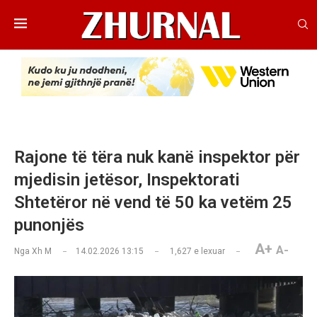
Rajone të tëra nuk kanë inspektor për
mjedisin jetësor, Inspektorati
Shtetëror në vend të 50 ka vetëm 25
punonjës
A+
A-
Nga
Xh M
14.02.2026 13:15
1,627
e lexuar