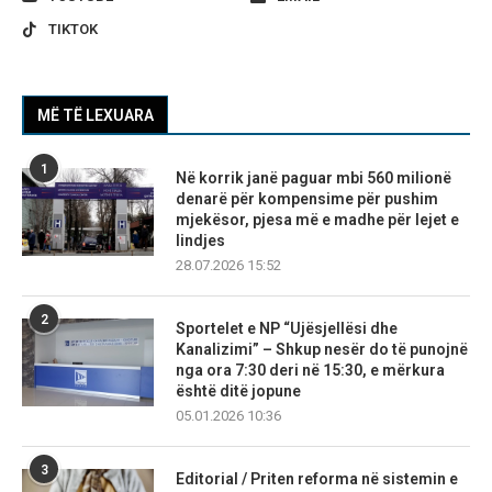
TIKTOK
MË TË LEXUARA
1
Në korrik janë paguar mbi 560 milionë
denarë për kompensime për pushim
mjekësor, pjesa më e madhe për lejet e
lindjes
28.07.2026 15:52
2
Sportelet e NP “Ujësjellësi dhe
Kanalizimi” – Shkup nesër do të punojnë
nga ora 7:30 deri në 15:30, e mërkura
është ditë jopune
05.01.2026 10:36
3
Editorial / Priten reforma në sistemin e