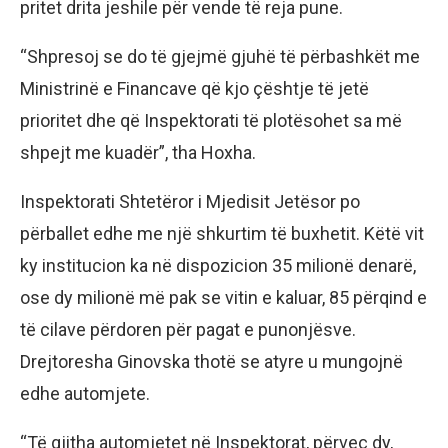
pritet drita jeshile për vende të reja pune.
“Shpresoj se do të gjejmë gjuhë të përbashkët me
Ministrinë e Financave që kjo çështje të jetë
prioritet dhe që Inspektorati të plotësohet sa më
shpejt me kuadër”, tha Hoxha.
Inspektorati Shtetëror i Mjedisit Jetësor po
përballet edhe me një shkurtim të buxhetit. Këtë vit
ky institucion ka në dispozicion 35 milionë denarë,
ose dy milionë më pak se vitin e kaluar, 85 përqind e
të cilave përdoren për pagat e punonjësve.
Drejtoresha Ginovska thotë se atyre u mungojnë
edhe automjete.
“Të gjitha automjetet në Inspektorat, përveç dy,