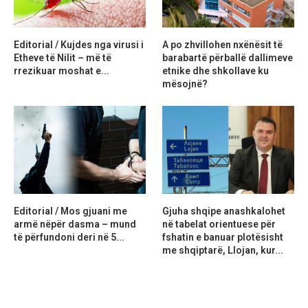
Editorial / Kujdes nga virusi i
A po zhvillohen nxënësit të
Etheve të Nilit – më të
barabartë përballë dallimeve
rrezikuar moshat e...
etnike dhe shkollave ku
mësojnë?
Editorial / Mos gjuani me
Gjuha shqipe anashkalohet
armë nëpër dasma – mund
në tabelat orientuese për
të përfundoni deri në 5...
fshatin e banuar plotësisht
me shqiptarë, Llojan, kur...