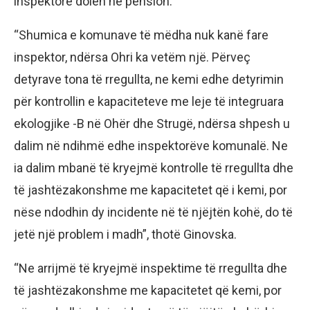
inspektorë dolën në pension.
“Shumica e komunave të mëdha nuk kanë fare
inspektor, ndërsa Ohri ka vetëm një. Përveç
detyrave tona të rregullta, ne kemi edhe detyrimin
për kontrollin e kapaciteteve me leje të integruara
ekologjike -B në Ohër dhe Strugë, ndërsa shpesh u
dalim në ndihmë edhe inspektorëve komunalë. Ne
ia dalim mbanë të kryejmë kontrolle të rregullta dhe
të jashtëzakonshme me kapacitetet që i kemi, por
nëse ndodhin dy incidente në të njëjtën kohë, do të
jetë një problem i madh”, thotë Ginovska.
“Ne arrijmë të kryejmë inspektime të rregullta dhe
të jashtëzakonshme me kapacitetet që kemi, por