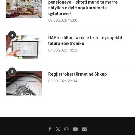
pensioneve – shteti mund ta marrë
shtyllën e dytë nga kursimet e
qytetarëve!
03.08.2026 15:00
4
DAP-i e fillon fazën e tretë të projektit
fatura elektronike
04.06.2026 13:52
5
Regjistrohet tërmet në Shkup
02.08.2026 22:34