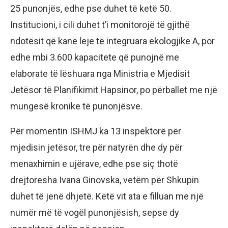
25 punonjës, edhe pse duhet të ketë 50.
Institucioni, i cili duhet t’i monitorojë të gjithë
ndotësit që kanë leje të integruara ekologjike A, por
edhe mbi 3.600 kapacitete që punojnë me
elaborate të lëshuara nga Ministria e Mjedisit
Jetësor të Planifikimit Hapsinor, po përballet me një
mungesë kronike të punonjësve.
Për momentin ISHMJ ka 13 inspektorë për
mjedisin jetësor, tre për natyrën dhe dy për
menaxhimin e ujërave, edhe pse siç thotë
drejtoresha Ivana Ginovska, vetëm për Shkupin
duhet të jenë dhjetë. Këtë vit ata e filluan me një
numër më të vogël punonjësish, sepse dy