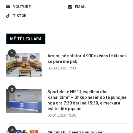
YOUTUBE
EMAIL
TIKTOK
MË TË LEXUARA
1
Arsim, në shtator 4.900 nxënës të klasës
së parë më pak
06.08.2026 17:33
2
Sportelet e NP “Ujësjellësi dhe
Kanalizimi” – Shkup nesër do të punojnë
nga ora 7:30 deri në 15:30, e mërkura
është ditë jopune
05.01.2026 10:36
3
Mucunski: Qeveria punon për