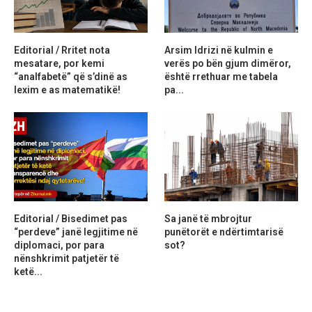
Editorial / Rritet nota
Arsim Idrizi në kulmin e
mesatare, por kemi
verës po bën gjum dimëror,
“analfabetë” që s’dinë as
është rrethuar me tabela
lexim e as matematikë!
pa...
Editorial / Bisedimet pas
Sa janë të mbrojtur
“perdeve” janë legjitime në
punëtorët e ndërtimtarisë
diplomaci, por para
sot?
nënshkrimit patjetër të
ketë...