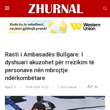
Rasti i Ambasadës Bullgare: I
dyshuari akuzohet për rrezikim të
personave nën mbrojtje
ndërkombëtare
A+
A-
Nga
D. V.
19.06.2026 16:22
1,923
e lexuar