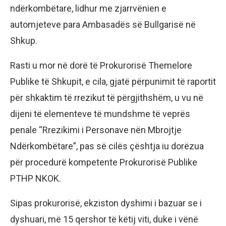
ndërkombëtare, lidhur me zjarrvënien e
automjeteve para Ambasadës së Bullgarisë në
Shkup.
Rasti u mor në dorë të Prokurorisë Themelore
Publike të Shkupit, e cila, gjatë përpunimit të raportit
për shkaktim të rrezikut të përgjithshëm, u vu në
dijeni të elementeve të mundshme të veprës
penale “Rrezikimi i Personave nën Mbrojtje
Ndërkombëtare”, pas së cilës çështja iu dorëzua
për procedurë kompetente Prokurorisë Publike
PTHP NKOK.
Sipas prokurorisë, ekziston dyshimi i bazuar se i
dyshuari, më 15 qershor të këtij viti, duke i vënë