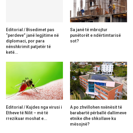
Editorial / Bisedimet pas
Sa janë të mbrojtur
“perdeve” janë legjitime në
punëtorët e ndërtimtarisë
diplomaci, por para
sot?
nënshkrimit patjetër të
ketë...
Editorial / Kujdes nga virusi i
A po zhvillohen nxënësit të
Etheve të Nilit – më të
barabartë përballë dallimeve
rrezikuar moshat e...
etnike dhe shkollave ku
mësojnë?