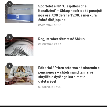
3
Sportelet e NP “Ujësjellësi dhe
Kanalizimi” – Shkup nesër do të punojnë
nga ora 7:30 deri në 15:30, e mërkura
është ditë jopune
05.01.2026 10:36
4
Regjistrohet tërmet në Shkup
02.08.2026 22:34
5
Editorial / Priten reforma në sistemin e
pensioneve – shteti mund ta marrë
shtyllën e dytë nga kursimet e
qytetarëve!
03.08.2026 15:00