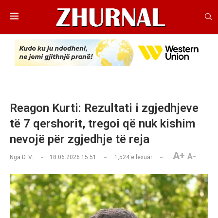
Reagon Kurti: Rezultati i zgjedhjeve
të 7 qershorit, tregoi që nuk kishim
nevojë për zgjedhje të reja
A+
A-
Nga
D. V.
18.06.2026 15:51
1,524
e lexuar