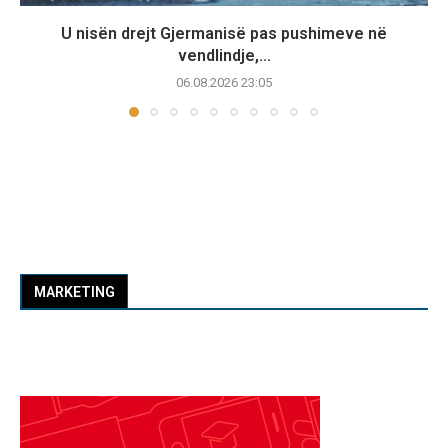
U nisën drejt Gjermanisë pas pushimeve në
vendlindje,...
06.08.2026 23:05
MARKETING