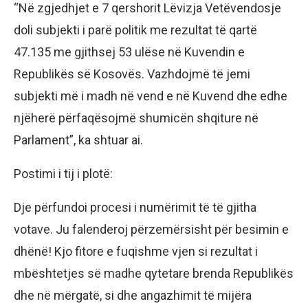
“Në zgjedhjet e 7 qershorit Lëvizja Vetëvendosje
doli subjekti i parë politik me rezultat të qartë
47.135 me gjithsej 53 ulëse në Kuvendin e
Republikës së Kosovës. Vazhdojmë të jemi
subjekti më i madh në vend e në Kuvend dhe edhe
njëherë përfaqësojmë shumicën shqiture në
Parlament”, ka shtuar ai.
Postimi i tij i plotë:
Dje përfundoi procesi i numërimit të të gjitha
votave. Ju falenderoj përzemërsisht për besimin e
dhënë! Kjo fitore e fuqishme vjen si rezultat i
mbështetjes së madhe qytetare brenda Republikës
dhe në mërgatë, si dhe angazhimit të mijëra