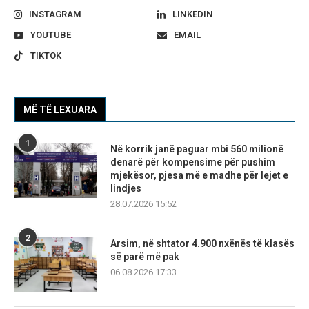
INSTAGRAM
LINKEDIN
YOUTUBE
EMAIL
TIKTOK
MË TË LEXUARA
1
Në korrik janë paguar mbi 560 milionë
denarë për kompensime për pushim
mjekësor, pjesa më e madhe për lejet e
lindjes
28.07.2026 15:52
2
Arsim, në shtator 4.900 nxënës të klasës
së parë më pak
06.08.2026 17:33