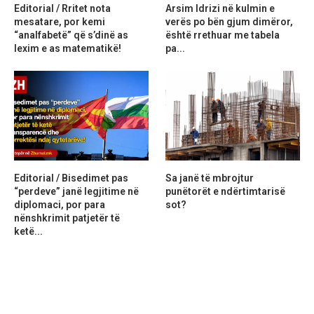
Editorial / Rritet nota
Arsim Idrizi në kulmin e
mesatare, por kemi
verës po bën gjum dimëror,
“analfabetë” që s’dinë as
është rrethuar me tabela
lexim e as matematikë!
pa...
Editorial / Bisedimet pas
Sa janë të mbrojtur
“perdeve” janë legjitime në
punëtorët e ndërtimtarisë
diplomaci, por para
sot?
nënshkrimit patjetër të
ketë...