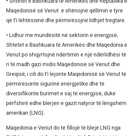
• Shtetet e Bashkuara të Amerikës dhe Republika e
Maqedonisë së Veriut e shënojnë qëllimin e tyre
që t’i lehtësoinë dhe përmirësojnë lidhjet tregtare.
• Lidhur me mundësitë në sektorin e energjisë,
Shtetet e Bashkuara të Amerikës dhe Maqedonia e
Veriut po shqyrtojnë ndërtimin e një ndërlidhësi të
ri të madh gazi midis Maqedonisë së Veriut dhe
Greqisë, i cili do t’i lejonte Maqedonisë së Veriut të
përmirësonte sigurinë energjetike dhe të
diversifikonte burimet e saj të energjisë, duke
përfshirë edhe blerjen e gazit natyror të lëngshëm
amerikan (LNG).
Maqedonia e Veriut do të fillojë të blejë LNG nga