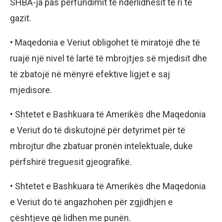
SHBA-ja pas përfundimit të ndërlidhësit të ri të
gazit.
• Maqedonia e Veriut obligohet të miratojë dhe të
ruajë një nivel të lartë të mbrojtjes së mjedisit dhe
të zbatojë në mënyrë efektive ligjet e saj
mjedisore.
• Shtetet e Bashkuara të Amerikës dhe Maqedonia
e Veriut do të diskutojnë për detyrimet për të
mbrojtur dhe zbatuar pronën intelektuale, duke
përfshirë treguesit gjeografikë.
• Shtetet e Bashkuara të Amerikës dhe Maqedonia
e Veriut do të angazhohen për zgjidhjen e
çështjeve që lidhen me punën.