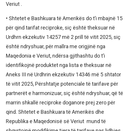
Veriut .
• Shtetet e Bashkuara të Amerikës do t’i mbajnë 15
për qind tarifat reciproke, siç është theksuar në
Urdhrn ekzekutiv 14257 më 2 prill të vitit 2025, siç
është ndryshuar, për mallra me origjinë nga
Maqedonia e Veriut, ndërsa gjithashtu do t’i
identifikojnë produktet nga lista e theksuar në
Aneks III në Urdhrin ekzekutiv 14346 më 5 shtator
të vitit 2025, Përshtatje potenciale të tarifave për
partnerët e harmonizuar, siç është ndryshuar, që të
marrin shkallë reciproke doganore prej zero për
qind. Shtetet e Bashkuara të Amerikës dhe
Republika e Maqedonisë së Veriut mund të
shqyrtojnë modifikime tjera të tarifave pas lidhjes