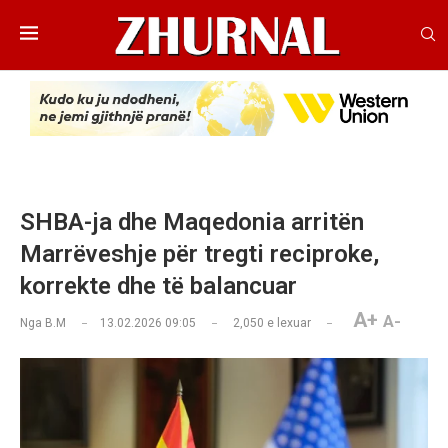
SHBA-ja dhe Maqedonia arritën
Marrëveshje për tregti reciproke,
korrekte dhe të balancuar
A+
A-
Nga
B.M
13.02.2026 09:05
2,050
e lexuar