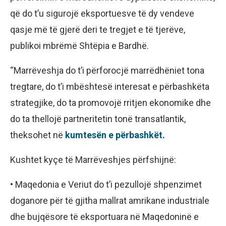
që do t’u sigurojë eksportuesve të dy vendeve
qasje më të gjerë deri te tregjet e të tjerëve,
publikoi mbrëmë Shtëpia e Bardhë.
“Marrëveshja do t’i përforocjë marrëdhëniet tona
tregtare, do t’i mbështesë interesat e përbashkëta
strategjike, do ta promovojë rritjen ekonomike dhe
do ta thellojë partneritetin tonë transatlantik,
theksohet në
kumtesën e përbashkët
.
Kushtet kyçe të Marrëveshjes përfshijnë:
• Maqedonia e Veriut do t’i pezullojë shpenzimet
doganore për të gjitha mallrat amrikane industriale
dhe bujqësore të eksportuara në Maqedoninë e