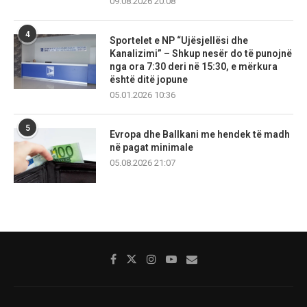
09.08.2026 20:08
4
Sportelet e NP “Ujësjellësi dhe
Kanalizimi” – Shkup nesër do të punojnë
nga ora 7:30 deri në 15:30, e mërkura
është ditë jopune
05.01.2026 10:36
5
Evropa dhe Ballkani me hendek të madh
në pagat minimale
05.08.2026 21:07