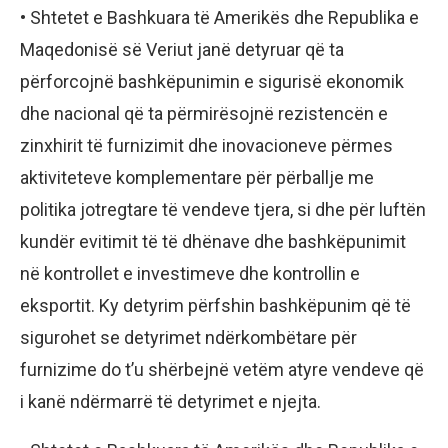
• Shtetet e Bashkuara të Amerikës dhe Republika e
Maqedonisë së Veriut janë detyruar që ta
përforcojnë bashkëpunimin e sigurisë ekonomik
dhe nacional që ta përmirësojnë rezistencën e
zinxhirit të furnizimit dhe inovacioneve përmes
aktiviteteve komplementare për përballje me
politika jotregtare të vendeve tjera, si dhe për luftën
kundër evitimit të të dhënave dhe bashkëpunimit
në kontrollet e investimeve dhe kontrollin e
eksportit. Ky detyrim përfshin bashkëpunim që të
sigurohet se detyrimet ndërkombëtare për
furnizime do t’u shërbejnë vetëm atyre vendeve që
i kanë ndërmarrë të detyrimet e njejta.