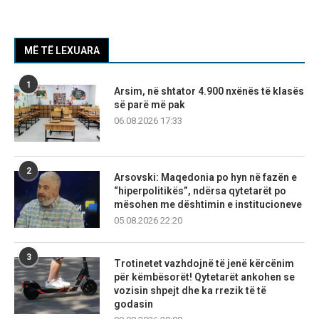
MË TË LEXUARA
1
Arsim, në shtator 4.900 nxënës të klasës
së parë më pak
06.08.2026 17:33
2
Arsovski: Maqedonia po hyn në fazën e
“hiperpolitikës”, ndërsa qytetarët po
mësohen me dështimin e institucioneve
05.08.2026 22:20
3
Trotinetet vazhdojnë të jenë kërcënim
për këmbësorët! Qytetarët ankohen se
vozisin shpejt dhe ka rrezik të të
godasin