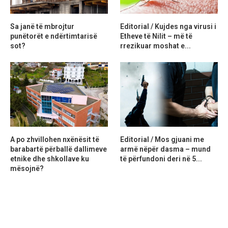
Sa janë të mbrojtur
Editorial / Kujdes nga virusi i
punëtorët e ndërtimtarisë
Etheve të Nilit – më të
sot?
rrezikuar moshat e...
A po zhvillohen nxënësit të
Editorial / Mos gjuani me
barabartë përballë dallimeve
armë nëpër dasma – mund
etnike dhe shkollave ku
të përfundoni deri në 5...
mësojnë?