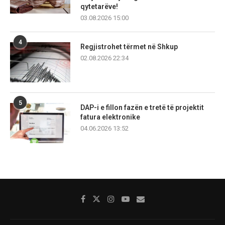
qytetarëve!
03.08.2026 15:00
4
Regjistrohet tërmet në Shkup
02.08.2026 22:34
5
DAP-i e fillon fazën e tretë të projektit
fatura elektronike
04.06.2026 13:52