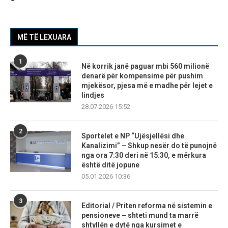
MË TË LEXUARA
1
Në korrik janë paguar mbi 560 milionë
denarë për kompensime për pushim
mjekësor, pjesa më e madhe për lejet e
lindjes
28.07.2026 15:52
2
Sportelet e NP “Ujësjellësi dhe
Kanalizimi” – Shkup nesër do të punojnë
nga ora 7:30 deri në 15:30, e mërkura
është ditë jopune
05.01.2026 10:36
3
Editorial / Priten reforma në sistemin e
pensioneve – shteti mund ta marrë
shtyllën e dytë nga kursimet e