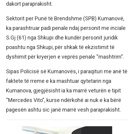
dakort paraprakisht.
Sektorit per Punë të Brendshme (SPB) Kumanovë,
ka parashtruar padi penale ndaj personit me inciale
S.Gj (61) nga Shkupi dhe kundër personit juridik
poashtu nga Shkupi, për shkak të ekzistimit të
dyshimit për kryerjen e veprës penale “mashtrim”.
Sipas Policisë së Kumanovës, i paraqituri me anë të
faktete të rreme e ka mashtuar qytetarin nga
Kumanova, gjegjësisht ia ka marrë veturën e tipit
“Mercedes Vito”, kurse ndërkohë ai nuk e ka bërë
pagesën ashtu sic janë marrë vesh paraprakisht.