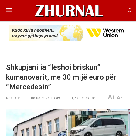
Shkupjani ia “lëshoi briskun”
kumanovarit, me 30 mijë euro për
“Mercedesin”
A+
A-
Nga
D. V.
08.05.2026 13:49
1,679
e lexuar