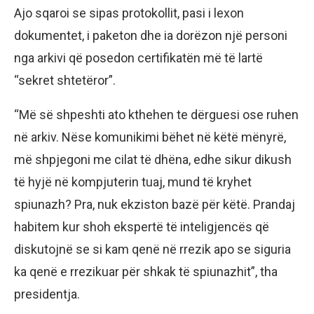
Ajo sqaroi se sipas protokollit, pasi i lexon
dokumentet, i paketon dhe ia dorëzon një personi
nga arkivi që posedon certifikatën më të lartë
“sekret shtetëror”.
“Më së shpeshti ato kthehen te dërguesi ose ruhen
në arkiv. Nëse komunikimi bëhet në këtë mënyrë,
më shpjegoni me cilat të dhëna, edhe sikur dikush
të hyjë në kompjuterin tuaj, mund të kryhet
spiunazh? Pra, nuk ekziston bazë për këtë. Prandaj
habitem kur shoh ekspertë të inteligjencës që
diskutojnë se si kam qenë në rrezik apo se siguria
ka qenë e rrezikuar për shkak të spiunazhit”, tha
presidentja.