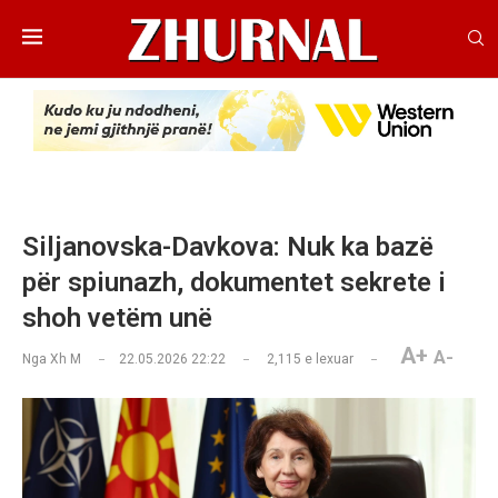
Siljanovska-Davkova: Nuk ka bazë
për spiunazh, dokumentet sekrete i
shoh vetëm unë
A+
A-
Nga
Xh M
22.05.2026 22:22
2,115
e lexuar