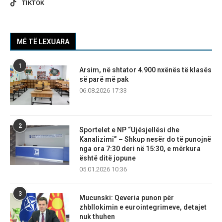
TIKTOK
MË TË LEXUARA
1
Arsim, në shtator 4.900 nxënës të klasës
së parë më pak
06.08.2026 17:33
2
Sportelet e NP “Ujësjellësi dhe
Kanalizimi” – Shkup nesër do të punojnë
nga ora 7:30 deri në 15:30, e mërkura
është ditë jopune
05.01.2026 10:36
3
Mucunski: Qeveria punon për
zhbllokimin e eurointegrimeve, detajet
nuk thuhen