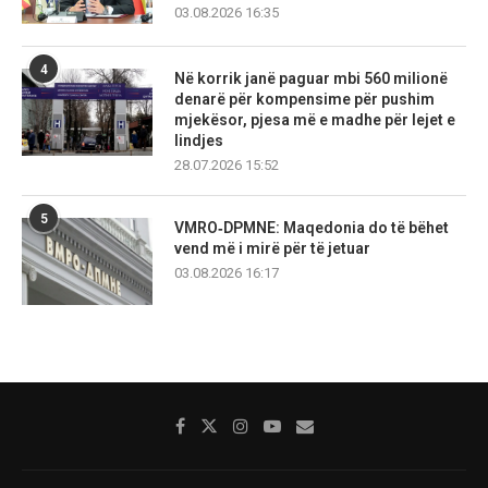
03.08.2026 16:35
4
Në korrik janë paguar mbi 560 milionë
denarë për kompensime për pushim
mjekësor, pjesa më e madhe për lejet e
lindjes
28.07.2026 15:52
5
VMRO‑DPMNE: Maqedonia do të bëhet
vend më i mirë për të jetuar
03.08.2026 16:17