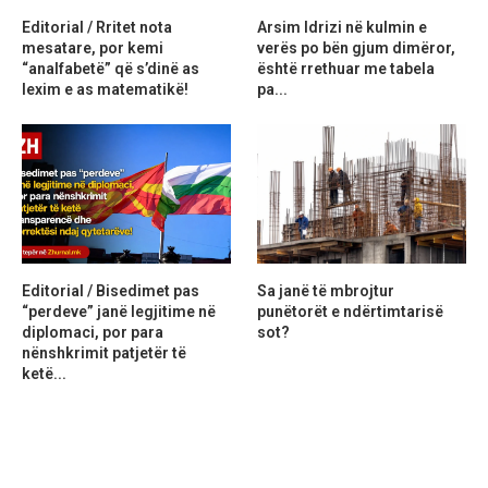
Editorial / Rritet nota
Arsim Idrizi në kulmin e
mesatare, por kemi
verës po bën gjum dimëror,
“analfabetë” që s’dinë as
është rrethuar me tabela
lexim e as matematikë!
pa...
Editorial / Bisedimet pas
Sa janë të mbrojtur
“perdeve” janë legjitime në
punëtorët e ndërtimtarisë
diplomaci, por para
sot?
nënshkrimit patjetër të
ketë...