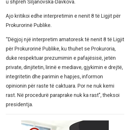
u shpreh Siljanovska-Davkova.
Ajo kritikoi edhe interpretimin e nenit 8 të Ligjit për
Prokurorinë Publike.
“Dëgjoj një interpretim amatoresk të nenit 8 të Ligjit
për Prokurorinë Publike, ku thuhet se Prokuroria,
duke respektuar prezumimin e pafajësisë, jetën
private, dinjitetin, lirinë e mediave, gjykimin e drejtë,
integritetin dhe parimin e hapjes, informon
opinionin për raste të caktuara. Por ne nuk kemi
rast. Në procedurë paraprake nuk ka rast”, theksoi
presidentja.