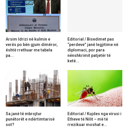
Arsim Idrizi në kulmin e
Editorial / Bisedimet pas
verës po bën gjum dimëror,
“perdeve” janë legjitime në
është rrethuar me tabela
diplomaci, por para
pa...
nënshkrimit patjetër të
ketë...
Sa janë të mbrojtur
Editorial / Kujdes nga virusi i
punëtorët e ndërtimtarisë
Etheve të Nilit – më të
sot?
rrezikuar moshat e...