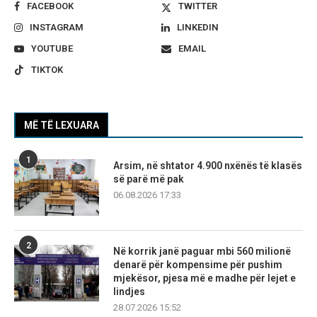
FACEBOOK
TWITTER
INSTAGRAM
LINKEDIN
YOUTUBE
EMAIL
TIKTOK
MË TË LEXUARA
1
Arsim, në shtator 4.900 nxënës të klasës
së parë më pak
06.08.2026 17:33
2
Në korrik janë paguar mbi 560 milionë
denarë për kompensime për pushim
mjekësor, pjesa më e madhe për lejet e
lindjes
28.07.2026 15:52