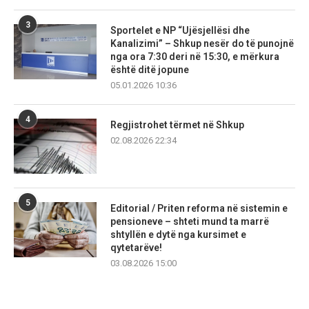
3
Sportelet e NP “Ujësjellësi dhe
Kanalizimi” – Shkup nesër do të punojnë
nga ora 7:30 deri në 15:30, e mërkura
është ditë jopune
05.01.2026 10:36
4
Regjistrohet tërmet në Shkup
02.08.2026 22:34
5
Editorial / Priten reforma në sistemin e
pensioneve – shteti mund ta marrë
shtyllën e dytë nga kursimet e
qytetarëve!
03.08.2026 15:00