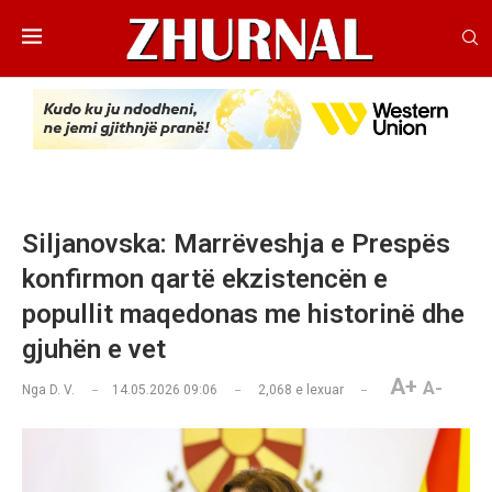
Siljanovska: Marrëveshja e Prespës
konfirmon qartë ekzistencën e
popullit maqedonas me historinë dhe
gjuhën e vet
A+
A-
Nga
D. V.
14.05.2026 09:06
2,068
e lexuar