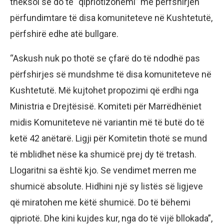
theksoi se do të “qipriotizohemi” me përfshirjen
përfundimtare të disa komuniteteve në Kushtetutë,
përfshirë edhe atë bullgare.
“Askush nuk po thotë se çfarë do të ndodhë pas
përfshirjes së mundshme të disa komuniteteve në
Kushtetutë. Më kujtohet propozimi që erdhi nga
Ministria e Drejtësisë. Komiteti për Marrëdhëniet
midis Komuniteteve në variantin më të butë do të
ketë 42 anëtarë. Ligji për Komitetin thotë se mund
të mblidhet nëse ka shumicë prej dy të tretash.
Llogaritni sa është kjo. Se vendimet merren me
shumicë absolute. Hidhini një sy listës së ligjeve
që miratohen me këtë shumicë. Do të bëhemi
qipriotë. Dhe kini kujdes kur, nga do të vijë bllokada”,