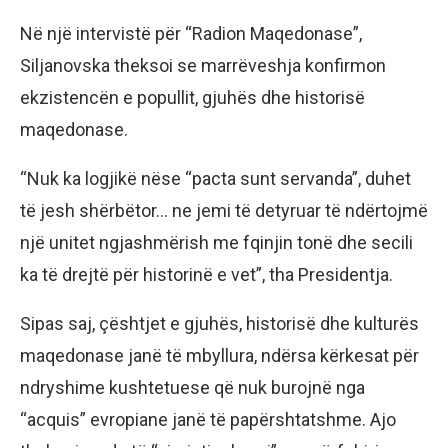
Në një intervistë për “Radion Maqedonase”,
Siljanovska theksoi se marrëveshja konfirmon
ekzistencën e popullit, gjuhës dhe historisë
maqedonase.
“Nuk ka logjikë nëse “pacta sunt servanda”, duhet
të jesh shërbëtor… ne jemi të detyruar të ndërtojmë
një unitet ngjashmërish me fqinjin tonë dhe secili
ka të drejtë për historinë e vet”, tha Presidentja.
Sipas saj, çështjet e gjuhës, historisë dhe kulturës
maqedonase janë të mbyllura, ndërsa kërkesat për
ndryshime kushtetuese që nuk burojnë nga
“acquis” evropiane janë të papërshtatshme. Ajo