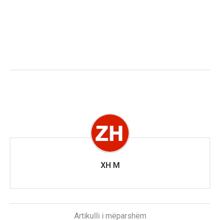
XH M
Artikulli i mëparshëm