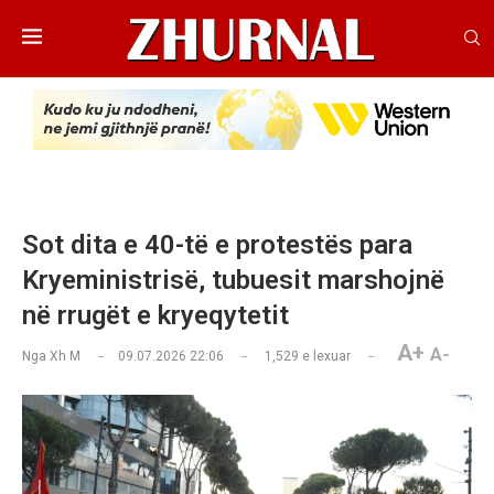
Sot dita e 40-të e protestës para
Kryeministrisë, tubuesit marshojnë
në rrugët e kryeqytetit
A+
A-
Nga
Xh M
09.07.2026 22:06
1,529
e lexuar