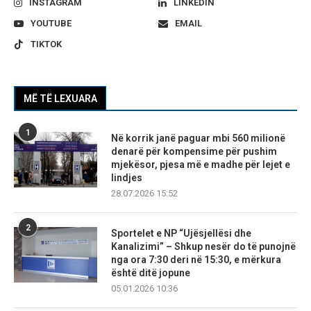
INSTAGRAM
LINKEDIN
YOUTUBE
EMAIL
TIKTOK
MË TË LEXUARA
1
Në korrik janë paguar mbi 560 milionë
denarë për kompensime për pushim
mjekësor, pjesa më e madhe për lejet e
lindjes
28.07.2026 15:52
2
Sportelet e NP “Ujësjellësi dhe
Kanalizimi” – Shkup nesër do të punojnë
nga ora 7:30 deri në 15:30, e mërkura
është ditë jopune
05.01.2026 10:36