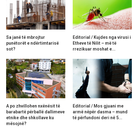
Sa janë të mbrojtur
Editorial / Kujdes nga virusi i
punëtorët e ndërtimtarisë
Etheve të Nilit – më të
sot?
rrezikuar moshat e...
A po zhvillohen nxënësit të
Editorial / Mos gjuani me
barabartë përballë dallimeve
armë nëpër dasma – mund
etnike dhe shkollave ku
të përfundoni deri në 5...
mësojnë?