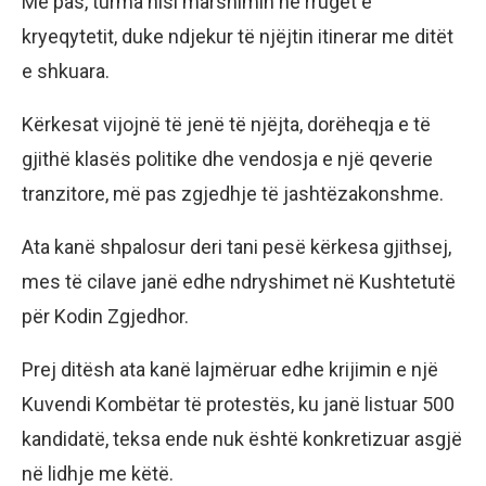
Më pas, turma nisi marshimin në rrugët e
kryeqytetit, duke ndjekur të njëjtin itinerar me ditët
e shkuara.
Kërkesat vijojnë të jenë të njëjta, dorëheqja e të
gjithë klasës politike dhe vendosja e një qeverie
tranzitore, më pas zgjedhje të jashtëzakonshme.
Ata kanë shpalosur deri tani pesë kërkesa gjithsej,
mes të cilave janë edhe ndryshimet në Kushtetutë
për Kodin Zgjedhor.
Prej ditësh ata kanë lajmëruar edhe krijimin e një
Kuvendi Kombëtar të protestës, ku janë listuar 500
kandidatë, teksa ende nuk është konkretizuar asgjë
në lidhje me këtë.