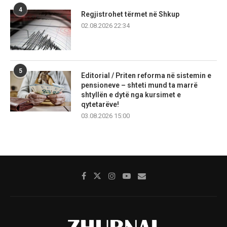
4
Regjistrohet tërmet në Shkup
02.08.2026 22:34
5
Editorial / Priten reforma në sistemin e
pensioneve – shteti mund ta marrë
shtyllën e dytë nga kursimet e
qytetarëve!
03.08.2026 15:00