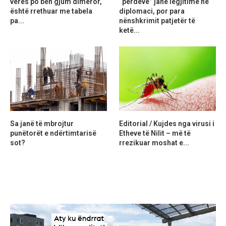
verës po bën gjum dimëror,
“perdeve” janë legjitime në
është rrethuar me tabela
diplomaci, por para
pa...
nënshkrimit patjetër të
ketë...
Sa janë të mbrojtur
Editorial / Kujdes nga virusi i
punëtorët e ndërtimtarisë
Etheve të Nilit – më të
sot?
rrezikuar moshat e...