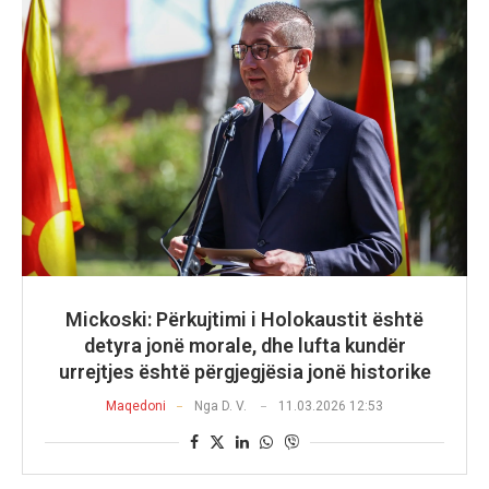
Mickoski: Përkujtimi i Holokaustit është
detyra jonë morale, dhe lufta kundër
urrejtjes është përgjegjësia jonë historike
Maqedoni
Nga
D. V.
11.03.2026 12:53