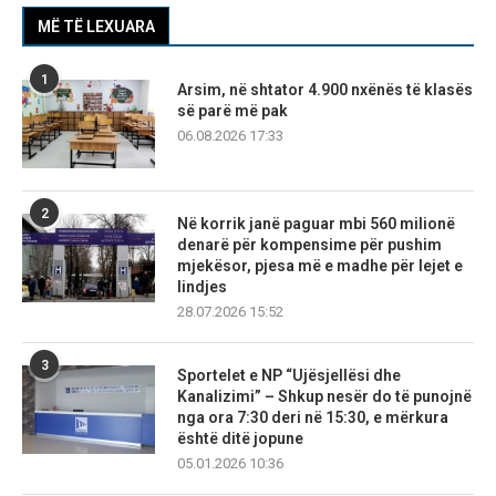
MË TË LEXUARA
1
Arsim, në shtator 4.900 nxënës të klasës
së parë më pak
06.08.2026 17:33
2
Në korrik janë paguar mbi 560 milionë
denarë për kompensime për pushim
mjekësor, pjesa më e madhe për lejet e
lindjes
28.07.2026 15:52
3
Sportelet e NP “Ujësjellësi dhe
Kanalizimi” – Shkup nesër do të punojnë
nga ora 7:30 deri në 15:30, e mërkura
është ditë jopune
05.01.2026 10:36