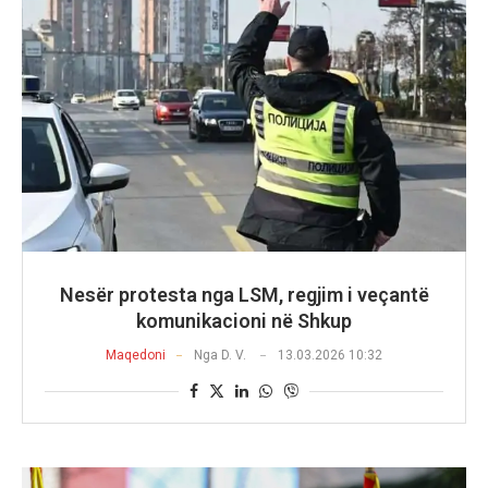
Nesër protesta nga LSM, regjim i veçantë
komunikacioni në Shkup
Maqedoni
Nga
D. V.
13.03.2026 10:32