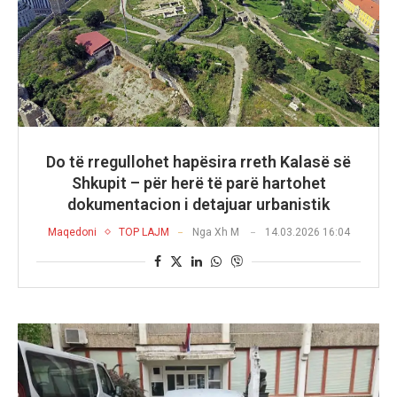
Do të rregullohet hapësira rreth Kalasë së
Shkupit – për herë të parë hartohet
dokumentacion i detajuar urbanistik
Maqedoni
TOP LAJM
Nga
Xh M
14.03.2026 16:04