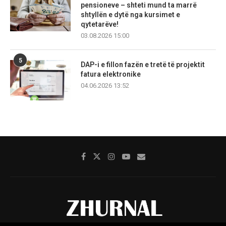
pensioneve – shteti mund ta marrë
shtyllën e dytë nga kursimet e
qytetarëve!
03.08.2026 15:00
5
DAP-i e fillon fazën e tretë të projektit
fatura elektronike
04.06.2026 13:52