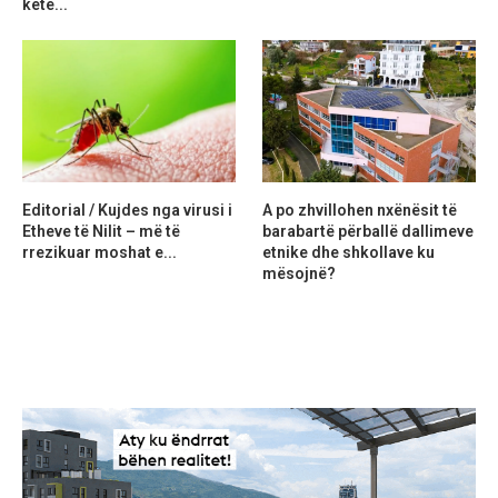
ketë...
Editorial / Kujdes nga virusi i
A po zhvillohen nxënësit të
Etheve të Nilit – më të
barabartë përballë dallimeve
rrezikuar moshat e...
etnike dhe shkollave ku
mësojnë?