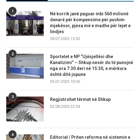
1
Në korrik janë paguar mbi 560 milionë
denarë për kompensime për pushim
mjekësor, pjesa më e madhe për lejet e
lindjes
28.07.2026 15:52
2
Sportelet e NP “Ujësjellësi dhe
Kanalizimi” – Shkup nesër do të punojnë
nga ora 7:30 deri në 15:30, e mërkura
është ditë jopune
05.01.2026 10:36
3
Regjistrohet tërmet në Shkup
02.08.2026 22:34
4
Editorial / Priten reforma në sistemin e