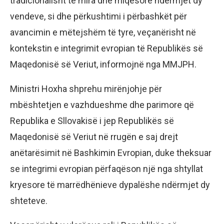
tradicionalisht të mira dhe miqësore ndërmjet dy
vendeve, si dhe përkushtimi i përbashkët për
avancimin e mëtejshëm të tyre, veçanërisht në
kontekstin e integrimit evropian të Republikës së
Maqedonisë së Veriut, informojnë nga MMJPH.
Ministri Hoxha shprehu mirënjohje për
mbështetjen e vazhdueshme dhe parimore që
Republika e Sllovakisë i jep Republikës së
Maqedonisë së Veriut në rrugën e saj drejt
anëtarësimit në Bashkimin Evropian, duke theksuar
se integrimi evropian përfaqëson një nga shtyllat
kryesore të marrëdhënieve dypalëshe ndërmjet dy
shteteve.