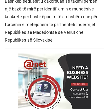
Bashkëbiseduesit u dakorduan se takimi përbën
një bazë të mirë për identifikimin e mundësive
konkrete për bashkëpunim të ardhshëm dhe për
forcimin e mëtejshëm të partneritetit ndërmjet
Republikës së Maqedonisë së Veriut dhe
Republikës së Sllovakisë.