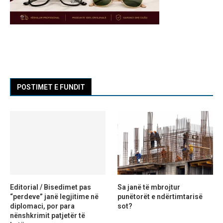
POSTIMET E FUNDIT
Editorial / Bisedimet pas
Sa janë të mbrojtur
“perdeve” janë legjitime në
punëtorët e ndërtimtarisë
diplomaci, por para
sot?
nënshkrimit patjetër të