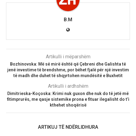
B.M
Artikulli i mëparshëm
Bozhinovska: Më së mirë është që Çebreni dhe Galishta të
jenë investime të brendshme, por bëhet fjalë për një investim
të madh dhe duhet të shqyrtohen mundësitë e Buxhetit
Artikulli i ardhshëm
Dimitrieska-Koçoska: Krimi nuk guxon dhe nuk do të jetë më
fitimprurës, me qasje sistemike prona e fituar ilegalisht do t’i
kthehet shoqërisë
ARTIKUJ TË NDËRLIDHURA