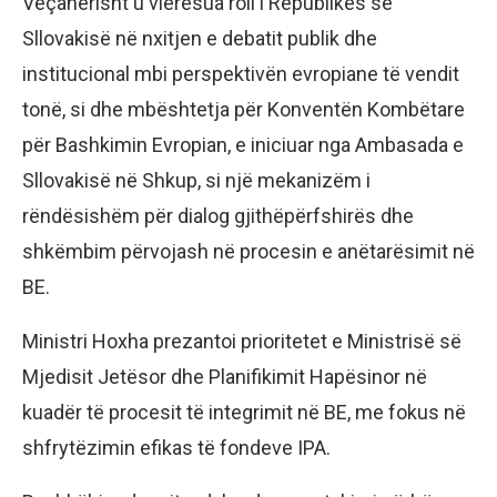
Veçanërisht u vlerësua roli i Republikës së
Sllovakisë në nxitjen e debatit publik dhe
institucional mbi perspektivën evropiane të vendit
tonë, si dhe mbështetja për Konventën Kombëtare
për Bashkimin Evropian, e iniciuar nga Ambasada e
Sllovakisë në Shkup, si një mekanizëm i
rëndësishëm për dialog gjithëpërfshirës dhe
shkëmbim përvojash në procesin e anëtarësimit në
BE.
Ministri Hoxha prezantoi prioritetet e Ministrisë së
Mjedisit Jetësor dhe Planifikimit Hapësinor në
kuadër të procesit të integrimit në BE, me fokus në
shfrytëzimin efikas të fondeve IPA.