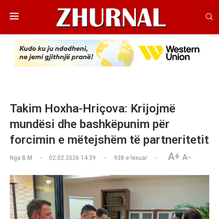
Takim Hoxha-Hriçova: Krijojmë
mundësi dhe bashkëpunim për
forcimin e mëtejshëm të partneritetit
A+
A-
Nga
B.M
02.02.2026 14:39
938
e lexuar