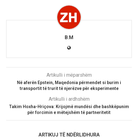
B.M
Artikulli i mëparshëm
Në aferën Epstein, Maqedonia përmendet si burim i
transportit të trurit të njerëzve për eksperimente
Artikulli i ardhshëm
Takim Hoxha-Hriçova: Krijojmë mundësi dhe bashkëpunim
për forcimin e mëtejshëm të partneritetit
ARTIKUJ TË NDËRLIDHURA