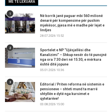
MË TË LEXUARA
1
Në korrik janë paguar mbi 560 milionë
denarë për kompensime për pushim
mjekësor, pjesa më e madhe për lejet e
lindjes
28.07.2026 15:52
2
Sportelet e NP “Ujësjellësi dhe
Kanalizimi” – Shkup nesër do të punojnë
nga ora 7:30 deri në 15:30, e mërkura
është ditë jopune
05.01.2026 10:36
3
Editorial / Priten reforma në sistemin e
pensioneve – shteti mund ta marrë
shtyllën e dytë nga kursimet e
qytetarëve!
03.08.2026 15:00