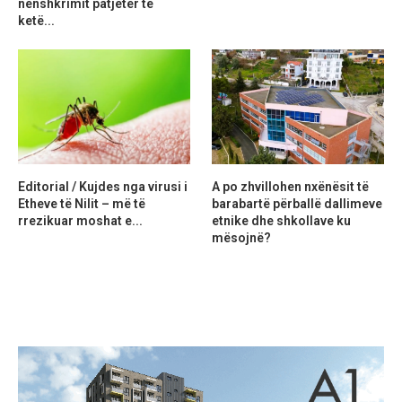
nënshkrimit patjetër të
ketë...
Editorial / Kujdes nga virusi i
A po zhvillohen nxënësit të
Etheve të Nilit – më të
barabartë përballë dallimeve
rrezikuar moshat e...
etnike dhe shkollave ku
mësojnë?