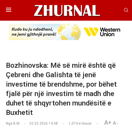
Bozhinovska: Më së mirë është që
Çebreni dhe Galishta të jenë
investime të brendshme, por bëhet
fjalë për një investim të madh dhe
duhet të shqyrtohen mundësitë e
Buxhetit
A+
A-
Nga
B.M
02.02.2026 14:38
1,074
e lexuar