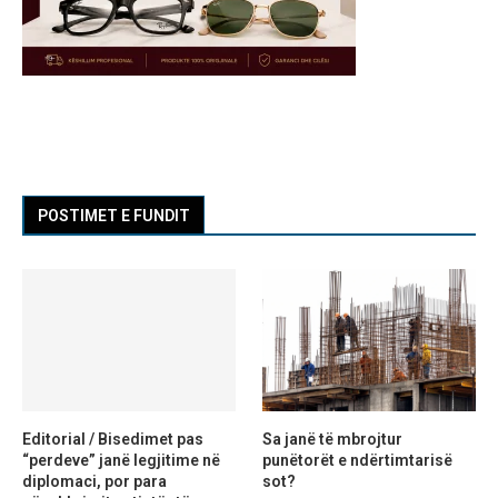
POSTIMET E FUNDIT
Editorial / Bisedimet pas
Sa janë të mbrojtur
“perdeve” janë legjitime në
punëtorët e ndërtimtarisë
diplomaci, por para
sot?