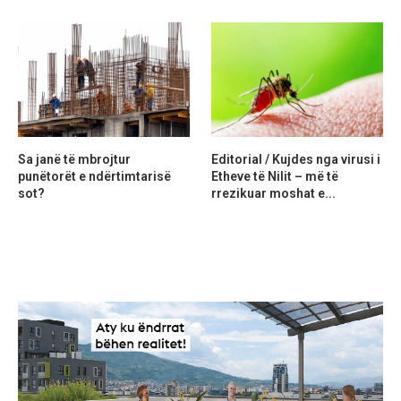
Sa janë të mbrojtur
Editorial / Kujdes nga virusi i
punëtorët e ndërtimtarisë
Etheve të Nilit – më të
sot?
rrezikuar moshat e...