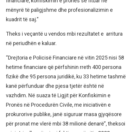
financiare, konfiskimin e pronës së fituar në
mënyrë të paligjshme dhe profesionalizimin e
kuadrit të saj.”
Theks i veçantë u vendos mbi rezultatet e arritura
në periudhën e kaluar.
“Drejtoria e Policisë Financiare në vitin 2025 nisi 58
hetime financiare që përfshinin rreth 400 persona
fizikë dhe 95 persona juridikë, ku 33 hetime tashmë
kanë përfunduar dhe pjesa tjetër është në
vazhdim. Në suaza të Ligjit për Konfiskimin e
Pronës në Procedurën Civile, me iniciativën e
prokurorive publike, janë siguruar masa gjyqësore
për pronat me vlerë mbi 38 milionë denarë”, theksoi