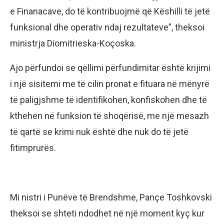
e Finanacave, do të kontribuojmë që Këshilli të jetë
funksional dhe operativ ndaj rezultateve”, theksoi
ministrja Diomitrieska-Koçoska.
Ajo përfundoi se qëllimi përfundimitar është krijimi
i një sisitemi me të cilin pronat e fituara në mënyrë
të paligjshme të identifikohen, konfiskohen dhe të
kthehen në funksion të shoqërisë, me një mesazh
të qartë se krimi nuk është dhe nuk do të jetë
fitimprurës.
Mi nistri i Punëve të Brendshme, Pançe Toshkovski
theksoi se shteti ndodhet në një moment kyç kur