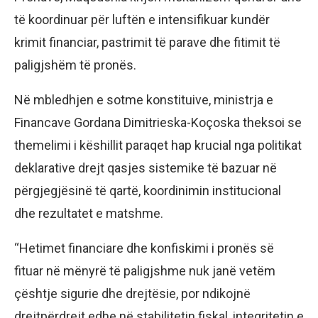
të koordinuar për luftën e intensifikuar kundër
krimit financiar, pastrimit të parave dhe fitimit të
paligjshëm të pronës.
Në mbledhjen e sotme konstituive, ministrja e
Financave Gordana Dimitrieska-Koçoska theksoi se
themelimi i këshillit paraqet hap krucial nga politikat
deklarative drejt qasjes sistemike të bazuar në
përgjegjësinë të qartë, koordinimin institucional
dhe rezultatet e matshme.
“Hetimet financiare dhe konfiskimi i pronës së
fituar në mënyrë të paligjshme nuk janë vetëm
çështje sigurie dhe drejtësie, por ndikojnë
drejtpërdrejt edhe në stabilitetin fiskal, integritetin e