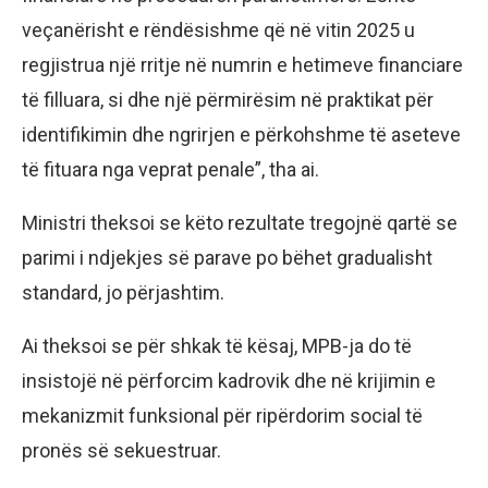
veçanërisht e rëndësishme që në vitin 2025 u
regjistrua një rritje në numrin e hetimeve financiare
të filluara, si dhe një përmirësim në praktikat për
identifikimin dhe ngrirjen e përkohshme të aseteve
të fituara nga veprat penale”, tha ai.
Ministri theksoi se këto rezultate tregojnë qartë se
parimi i ndjekjes së parave po bëhet gradualisht
standard, jo përjashtim.
Ai theksoi se për shkak të kësaj, MPB-ja do të
insistojë në përforcim kadrovik dhe në krijimin e
mekanizmit funksional për ripërdorim social të
pronës së sekuestruar.