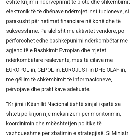
është krijimi i ndërveprimit të plotë dhe shkëmbimit
elektronik të të dhënave ndërmjet institucioneve, si
parakusht për hetimet financiare në kohë dhe të
suksesshme. Paralelisht me aktivitet vendore, po
përforcohet edhe bashkëpunimi ndërkombëtar me
agjencitë e Bashkimit Evropian dhe rrjetet
ndërkombëtare realevante, mes të cilave me
EUROPOL-in, CEPOL-in, EUROJUST-in DHE OLAF-in,
me qëllim të shkëmbimit të informacioneve,
përvojave dhe praktikave adekuate.
“Krijimi i Këshillit Nacional është sinjal i qartë se
shteti po krijon një mekanizëm për monitorimin,
koordinimin dhe mbështetjen politike të
vazhdueshme për zbatimin e strategjisë. Si Ministri