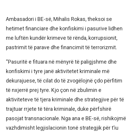
Ambasadori i BE-së, Mihalis Rokas, theksoi se
hetimet financiare dhe konfiskimi i pasurive lidhen
me luftën kundër krimeve të rënda, korrupsionit,
pastrimit të parave dhe financimit të terrorizmit.
“Pasuritë e fituara në mënyrë të paligjshme dhe
konfiskimi i tyre janë aktivitetet kriminale më
dekurajuese, të cilat do të zvogëlojnë çdo përfitim
të nxjerrë prej tyre. Kjo çon në zbulimin e
aktiviteteve të tjera kriminale dhe strategjive për të
trajtuar rrjete të tëra kriminale, duke përfshirë
pasojat transnacionale. Nga ana e BE-së, rishikojmë
vazhdimisht legjislacionin tonë strategjik për t’iu