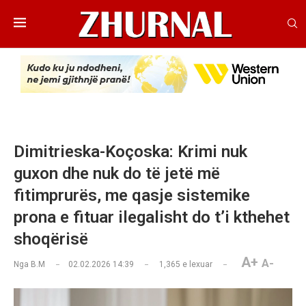
Dimitrieska-Koçoska: Krimi nuk
guxon dhe nuk do të jetë më
fitimprurës, me qasje sistemike
prona e fituar ilegalisht do t’i kthehet
shoqërisë
A+
A-
Nga
B.M
02.02.2026 14:39
1,365
e lexuar