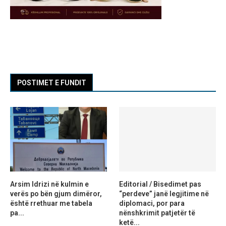
POSTIMET E FUNDIT
Arsim Idrizi në kulmin e
Editorial / Bisedimet pas
verës po bën gjum dimëror,
“perdeve” janë legjitime në
është rrethuar me tabela
diplomaci, por para
pa...
nënshkrimit patjetër të
ketë...