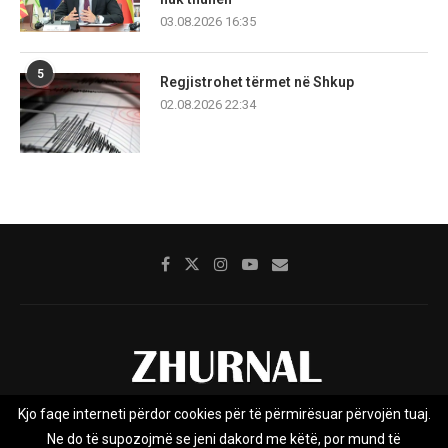
03.08.2026 16:35
5
Regjistrohet tërmet në Shkup
02.08.2026 22:34
Kjo faqe interneti përdor cookies për të përmirësuar përvojën tuaj.
Rreth nesh
Impresumi
Marketing
Kontakt
Ne do të supozojmë se jeni dakord me këtë, por mund të