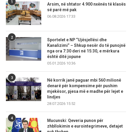
1
Arsim, në shtator 4.900 nxënës të klasës
së parë më pak
06.08.2026 17:33
2
Sportelet e NP “Ujësjellësi dhe
Kanalizimi” – Shkup nesër do të punojnë
nga ora 7:30 deri në 15:30, e mërkura
është ditë jopune
05.01.2026 10:36
3
Në korrik janë paguar mbi 560 milionë
denarë për kompensime për pushim
mjekësor, pjesa më e madhe për lejet e
lindjes
28.07.2026 15:52
4
Mucunski: Qeveria punon për
zhbllokimin e eurointegrimeve, detajet
nuk thuhen