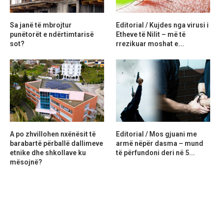
Sa janë të mbrojtur
Editorial / Kujdes nga virusi i
punëtorët e ndërtimtarisë
Etheve të Nilit – më të
sot?
rrezikuar moshat e...
A po zhvillohen nxënësit të
Editorial / Mos gjuani me
barabartë përballë dallimeve
armë nëpër dasma – mund
etnike dhe shkollave ku
të përfundoni deri në 5...
mësojnë?