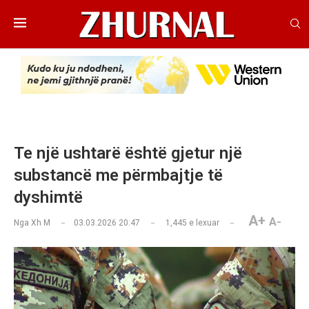
Te një ushtarë është gjetur një
substancë me përmbajtje të
dyshimtë
A+
A-
Nga
Xh M
03.03.2026 20:47
1,445
e lexuar