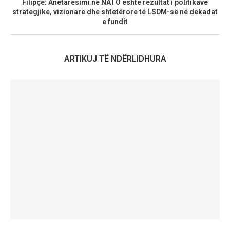
Filipçe: Anëtarësimi në NATO është rezultat i politikave
strategjike, vizionare dhe shtetërore të LSDM-së në dekadat
e fundit
ARTIKUJ TË NDËRLIDHURA