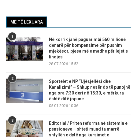
MË TË LEXUARA
1
Në korrik janë paguar mbi 560 milionë
denarë për kompensime për pushim
mjekësor, pjesa më e madhe për lejet e
lindjes
28.07.2026 15:52
2
Sportelet e NP “Ujësjellësi dhe
Kanalizimi” – Shkup nesër do të punojnë
nga ora 7:30 deri në 15:30, e mërkura
është ditë jopune
05.01.2026 10:36
3
Editorial / Priten reforma në sistemin e
pensioneve – shteti mund ta marrë
shtyllën e dytë nga kursimet e