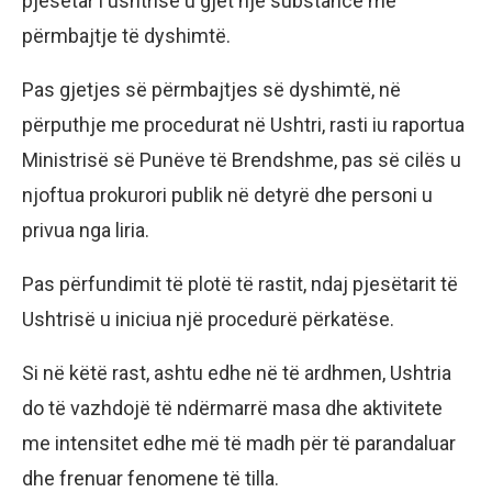
pjesëtar i ushtrisë u gjet një substancë me
përmbajtje të dyshimtë.
Pas gjetjes së përmbajtjes së dyshimtë, në
përputhje me procedurat në Ushtri, rasti iu raportua
Ministrisë së Punëve të Brendshme, pas së cilës u
njoftua prokurori publik në detyrë dhe personi u
privua nga liria.
Pas përfundimit të plotë të rastit, ndaj pjesëtarit të
Ushtrisë u iniciua një procedurë përkatëse.
Si në këtë rast, ashtu edhe në të ardhmen, Ushtria
do të vazhdojë të ndërmarrë masa dhe aktivitete
me intensitet edhe më të madh për të parandaluar
dhe frenuar fenomene të tilla.