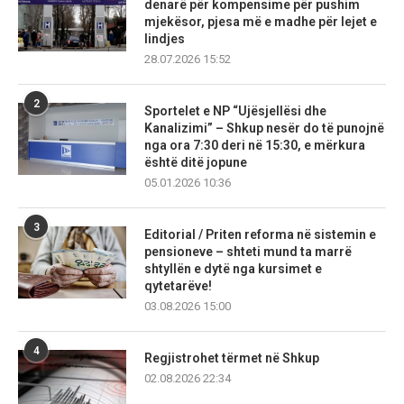
denarë për kompensime për pushim
mjekësor, pjesa më e madhe për lejet e
lindjes
28.07.2026 15:52
2
Sportelet e NP “Ujësjellësi dhe
Kanalizimi” – Shkup nesër do të punojnë
nga ora 7:30 deri në 15:30, e mërkura
është ditë jopune
05.01.2026 10:36
3
Editorial / Priten reforma në sistemin e
pensioneve – shteti mund ta marrë
shtyllën e dytë nga kursimet e
qytetarëve!
03.08.2026 15:00
4
Regjistrohet tërmet në Shkup
02.08.2026 22:34