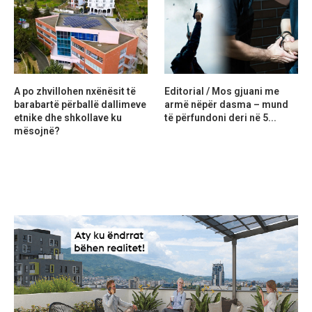
A po zhvillohen nxënësit të
Editorial / Mos gjuani me
barabartë përballë dallimeve
armë nëpër dasma – mund
etnike dhe shkollave ku
të përfundoni deri në 5...
mësojnë?