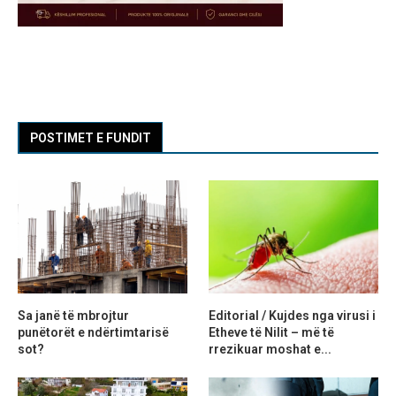
POSTIMET E FUNDIT
Sa janë të mbrojtur
Editorial / Kujdes nga virusi i
punëtorët e ndërtimtarisë
Etheve të Nilit – më të
sot?
rrezikuar moshat e...