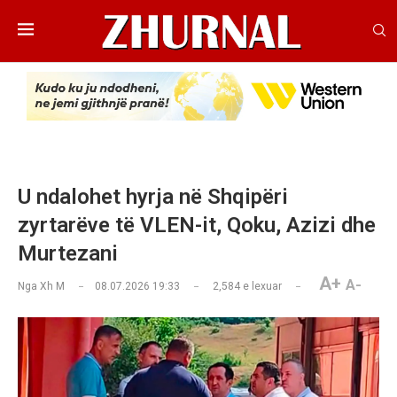
U ndalohet hyrja në Shqipëri
zyrtarëve të VLEN-it, Qoku, Azizi dhe
Murtezani
A+
A-
Nga
Xh M
08.07.2026 19:33
2,584
e lexuar