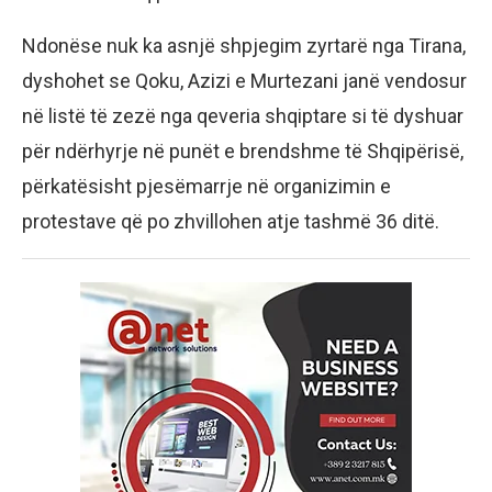
Ndonëse nuk ka asnjë shpjegim zyrtarë nga Tirana,
dyshohet se Qoku, Azizi e Murtezani janë vendosur
në listë të zezë nga qeveria shqiptare si të dyshuar
për ndërhyrje në punët e brendshme të Shqipërisë,
përkatësisht pjesëmarrje në organizimin e
protestave që po zhvillohen atje tashmë 36 ditë.