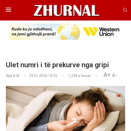
Ulet numri i të prekurve nga gripi
A+
A-
Nga
B.M
29.01.2026 18:25
1,238
e lexuar