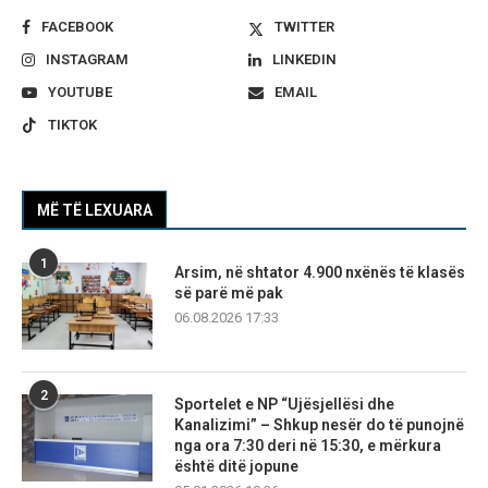
FACEBOOK
TWITTER
INSTAGRAM
LINKEDIN
YOUTUBE
EMAIL
TIKTOK
MË TË LEXUARA
1
Arsim, në shtator 4.900 nxënës të klasës
së parë më pak
06.08.2026 17:33
2
Sportelet e NP “Ujësjellësi dhe
Kanalizimi” – Shkup nesër do të punojnë
nga ora 7:30 deri në 15:30, e mërkura
është ditë jopune