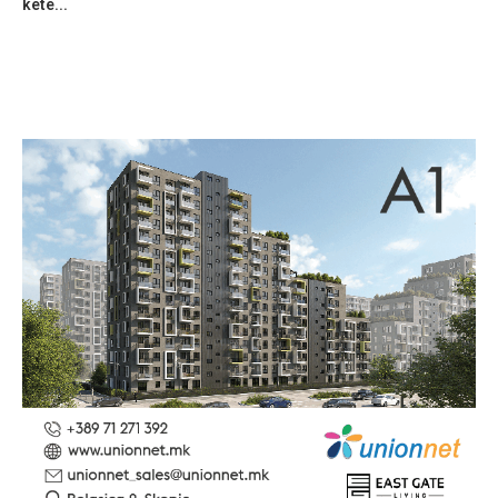
ketë...