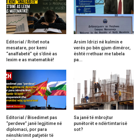
Editorial / Rritet nota
Arsim Idrizi në kulmin e
mesatare, por kemi
verës po bën gjum dimëror,
“analfabetë” që s’dinë as
është rrethuar me tabela
lexim e as matematikë!
pa...
Editorial / Bisedimet pas
Sa janë të mbrojtur
“perdeve” janë legjitime në
punëtorët e ndërtimtarisë
diplomaci, por para
sot?
nënshkrimit patjetër të