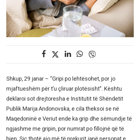
Shkup, 29 janar – “Gripi po lehtësohet, por jo
mjaftueshëm për t’u çliruar plotësisht”. Kështu
deklaroi sot drejtoresha e Institutit të Shëndetit
Publik Marija Andonovska, e cila theksoi se në
Maqedoninë e Veriut ende ka grip dhe sëmundje të
ngjashme me gripin, por numrat po fillojnë që të
bien. Siç thotë ajo më të prekurit janë personat e