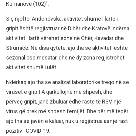
Kumanovë (102)”.
Siç njoftoi Andonovska, aktivitet shumë i lartë i
gripit është regjistruar në Dibër dhe Kratovë, ndërsa
aktivitet i lartë vërehet edhe në Ohër, Kavadar dhe
Strumicë. Në disa qytete, ajo tha se aktiviteti është
sezonal ose mesatar, dhe në dy zona regjistrohet
aktivitet shumë i ulët.
Ndërkaq ajo tha se analizat laboratorike tregojnë se
viruset e gripit A qarkullojnë më shpesh, dhe
përveç gripit, janë zbuluar edhe raste të RSV, një
virus që prek më shpesh fëmijët. Dhe për më tepër
ajo tha se javën e kaluar, nuk u regjistrua asnjë rast
pozitiv i COVID-19.