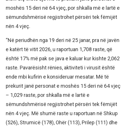
moshës 15 deri në 64 vjeç, por shkalla më e lartë e
sëmundshmërisë regjistrohet përsëri tek fëmijët
nën 4 vjeç.
“Në periudhën nga 19 deri në 25 janar, pra në javën
e katërt të vitit 2026, u raportuan 1,708 raste, që
është 17% më pak se java e kaluar kur kishte 2,062
raste. Pavarësisht rënies, aktiviteti i virusit është
ende mbi kufirin e konsideruar mesatar. Më të
prekurit janë personat e moshës 15 deri në 64 vjeç
– 1,029 raste, por shkalla më e lartë e
sëmundshmërisë regjistrohet përsëri tek fëmijët
nën 4 vjeç. Më shumë raste u raportuan në Shkup
(526), ​​Strumicë (178), Ohër (113), Prilep (111) dhe