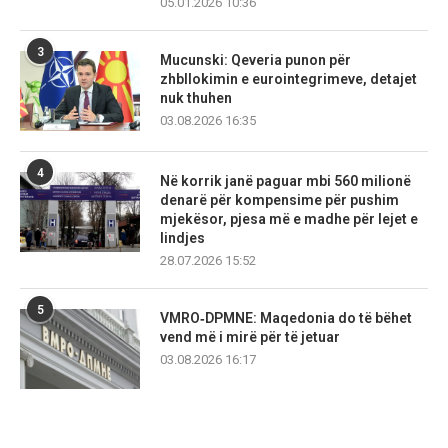
05.01.2026 10:36
3
Mucunski: Qeveria punon për
zhbllokimin e eurointegrimeve, detajet
nuk thuhen
03.08.2026 16:35
4
Në korrik janë paguar mbi 560 milionë
denarë për kompensime për pushim
mjekësor, pjesa më e madhe për lejet e
lindjes
28.07.2026 15:52
5
VMRO‑DPMNE: Maqedonia do të bëhet
vend më i mirë për të jetuar
03.08.2026 16:17