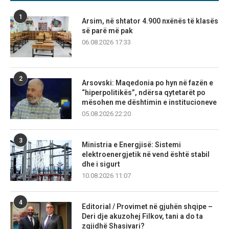
1
Arsim, në shtator 4.900 nxënës të klasës
së parë më pak
06.08.2026 17:33
2
Arsovski: Maqedonia po hyn në fazën e
“hiperpolitikës”, ndërsa qytetarët po
mësohen me dështimin e institucioneve
05.08.2026 22:20
3
Ministria e Energjisë: Sistemi
elektroenergjetik në vend është stabil
dhe i sigurt
10.08.2026 11:07
4
Editorial / Provimet në gjuhën shqipe –
Deri dje akuzohej Filkov, tani a do ta
zgjidhë Shasivari?