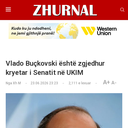
Vlado Buçkovski është zgjedhur
kryetar i Senatit në UKIM
A+
A-
Nga
Xh M
23.06.2026 23:23
2,111
e lexuar