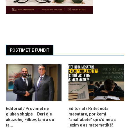
POSTIMET E FUNDIT
Editorial / Provimet në
Editorial / Rritet nota
gjuhën shqipe – Deri dje
mesatare, por kemi
akuzohej Filkov, tani a do
“analfabetë” që s’dinë as
ta...
lexim e as matematikë!