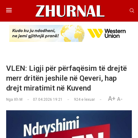
VLEN: Ligji për përfaqësim të drejtë
merr dritën jeshile në Qeveri, hap
drejt miratimit në Kuvend
A+
A-
Nga
Xh M
07.04.2026 19:21
924
e lexuar