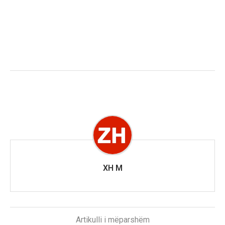
XH M
Artikulli i mëparshëm