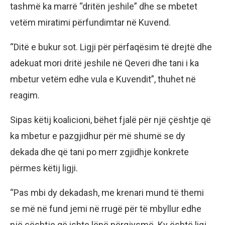
tashmë ka marrë “dritën jeshile” dhe se mbetet
vetëm miratimi përfundimtar në Kuvend.
“Ditë e bukur sot. Ligji për përfaqësim të drejtë dhe
adekuat mori dritë jeshile në Qeveri dhe tani i ka
mbetur vetëm edhe vula e Kuvendit”, thuhet në
reagim.
Sipas këtij koalicioni, bëhet fjalë për një çështje që
ka mbetur e pazgjidhur për më shumë se dy
dekada dhe që tani po merr zgjidhje konkrete
përmes këtij ligji.
“Pas mbi dy dekadash, me krenari mund të themi
se më në fund jemi në rrugë për të mbyllur edhe
një çështje që ishte lënë përgjysmë. Ky është ligj