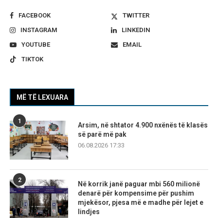
FACEBOOK
TWITTER
INSTAGRAM
LINKEDIN
YOUTUBE
EMAIL
TIKTOK
MË TË LEXUARA
1
Arsim, në shtator 4.900 nxënës të klasës
së parë më pak
06.08.2026 17:33
2
Në korrik janë paguar mbi 560 milionë
denarë për kompensime për pushim
mjekësor, pjesa më e madhe për lejet e
lindjes