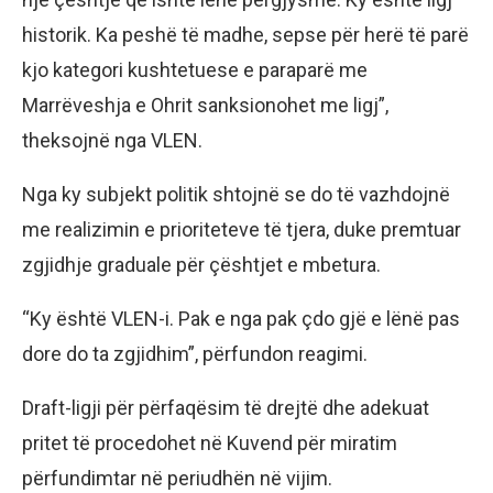
historik. Ka peshë të madhe, sepse për herë të parë
kjo kategori kushtetuese e paraparë me
Marrëveshja e Ohrit sanksionohet me ligj”,
theksojnë nga VLEN.
Nga ky subjekt politik shtojnë se do të vazhdojnë
me realizimin e prioriteteve të tjera, duke premtuar
zgjidhje graduale për çështjet e mbetura.
“Ky është VLEN-i. Pak e nga pak çdo gjë e lënë pas
dore do ta zgjidhim”, përfundon reagimi.
Draft-ligji për përfaqësim të drejtë dhe adekuat
pritet të procedohet në Kuvend për miratim
përfundimtar në periudhën në vijim.