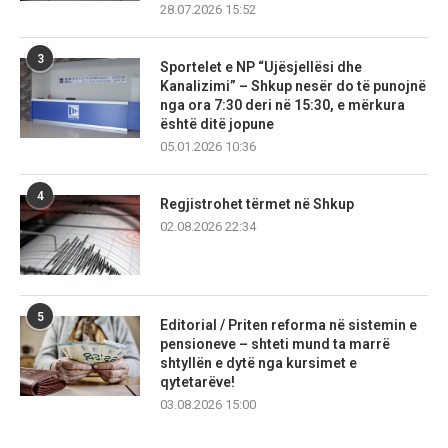
28.07.2026 15:52
3
Sportelet e NP “Ujësjellësi dhe
Kanalizimi” – Shkup nesër do të punojnë
nga ora 7:30 deri në 15:30, e mërkura
është ditë jopune
05.01.2026 10:36
4
Regjistrohet tërmet në Shkup
02.08.2026 22:34
5
Editorial / Priten reforma në sistemin e
pensioneve – shteti mund ta marrë
shtyllën e dytë nga kursimet e
qytetarëve!
03.08.2026 15:00