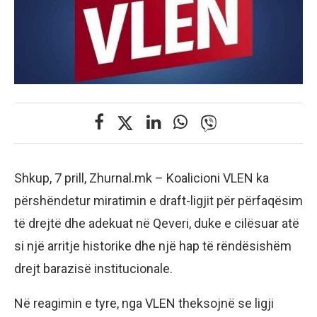
Shkup, 7 prill, Zhurnal.mk – Koalicioni VLEN ka
përshëndetur miratimin e draft-ligjit për përfaqësim
të drejtë dhe adekuat në Qeveri, duke e cilësuar atë
si një arritje historike dhe një hap të rëndësishëm
drejt barazisë institucionale.
Në reagimin e tyre, nga VLEN theksojnë se ligji