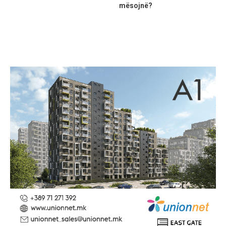
mësojnë?