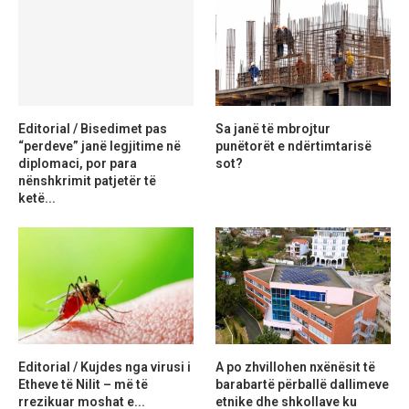
Editorial / Bisedimet pas
Sa janë të mbrojtur
“perdeve” janë legjitime në
punëtorët e ndërtimtarisë
diplomaci, por para
sot?
nënshkrimit patjetër të
ketë...
Editorial / Kujdes nga virusi i
A po zhvillohen nxënësit të
Etheve të Nilit – më të
barabartë përballë dallimeve
rrezikuar moshat e...
etnike dhe shkollave ku