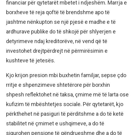
financiar për qytetarët mbetet i ndjeshëm. Marrja e
borxheve të reja qoftë të brendshme apo të
jashtme nënkupton se një pjesë e madhe e të
ardhurave publike do të shkojë për shlyerjen e
detyrimeve ndaj kreditorëve, në vend që të
investohet drejtpërdrejt në përmirësimin e
kushteve të jetesës.
Kjo krijon presion mbi buxhetin familjar, sepse çdo
rritje e shpenzimeve shtetërore për borxhin
shpesh reflektohet në taksa, çmime më të larta ose
kufizim të mbështetjes sociale. Për qytetarët, kjo
përkthehet në pasiguri të përditshme a do të ketë
stabilitet në çmimet e ushqimeve, a do të
sigurohen pensione të qëndrueshme dhe a do të