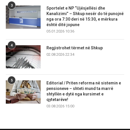
3
Sportelet e NP “Ujësjellësi dhe
Kanalizimi” – Shkup nesër do të punojnë
nga ora 7:30 deri në 15:30, e mërkura
është ditë jopune
05.01.2026 10:36
4
Regjistrohet tërmet në Shkup
02.08.2026 22:34
5
Editorial / Priten reforma në sistemin e
pensioneve – shteti mund ta marrë
shtyllën e dytë nga kursimet e
qytetarëve!
03.08.2026 15:00