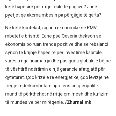
ketë hapësirë për rritje reale të pagave? Janë
pyetjet që akoma mbesin pa përgjigje të qarta?
Në këtë kontekst, siguria ekonomike në RMV
mbetet e brishtë. Edhe pse Qeveria thekson se
ekonomia po ruan trende pozitive dhe se rebalanci
synon të krijojë hapësirë për investime kapitale,
varësia nga huamarrja dhe pasiguria globale e bëjnë
të vështirë ndërtimin e një garancie afatgjatë për
qytetarët. Çdo krizë e re energjetike, çdo lëvizje në
tregjet ndërkombëtare apo tension gjeopolitik
mund të përkthehet në rritje çmimesh dhe kufizim
të mundësive për mirëqenie.
/Zhurnal.mk