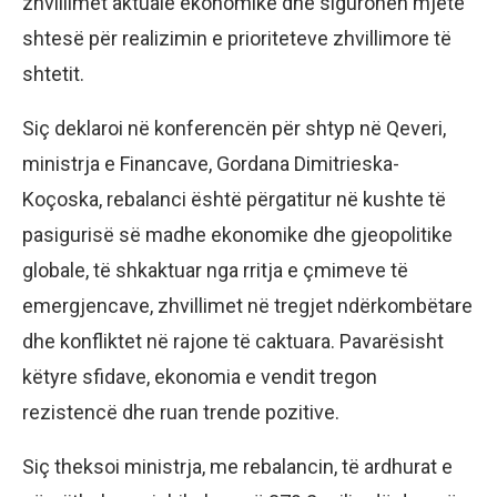
zhvillimet aktuale ekonomike dhe sigurohen mjete
shtesë për realizimin e prioriteteve zhvillimore të
shtetit.
Siç deklaroi në konferencën për shtyp në Qeveri,
ministrja e Financave, Gordana Dimitrieska-
Koçoska, rebalanci është përgatitur në kushte të
pasigurisë së madhe ekonomike dhe gjeopolitike
globale, të shkaktuar nga rritja e çmimeve të
emergjencave, zhvillimet në tregjet ndërkombëtare
dhe konfliktet në rajone të caktuara. Pavarësisht
këtyre sfidave, ekonomia e vendit tregon
rezistencë dhe ruan trende pozitive.
Siç theksoi ministrja, me rebalancin, të ardhurat e