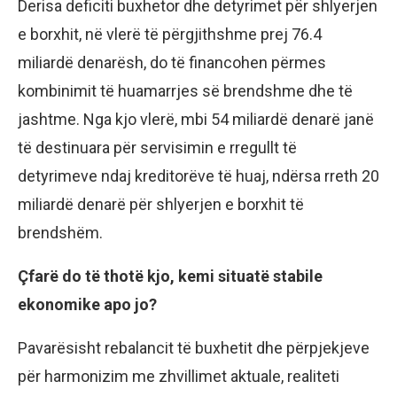
Derisa deficiti buxhetor dhe detyrimet për shlyerjen
e borxhit, në vlerë të përgjithshme prej 76.4
miliardë denarësh, do të financohen përmes
kombinimit të huamarrjes së brendshme dhe të
jashtme. Nga kjo vlerë, mbi 54 miliardë denarë janë
të destinuara për servisimin e rregullt të
detyrimeve ndaj kreditorëve të huaj, ndërsa rreth 20
miliardë denarë për shlyerjen e borxhit të
brendshëm.
Çfarë do të thotë kjo, kemi situatë stabile
ekonomike apo jo?
Pavarësisht rebalancit të buxhetit dhe përpjekjeve
për harmonizim me zhvillimet aktuale, realiteti