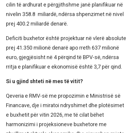
cilin të ardhurat e përgjithshme janë planifikuar në
nivelin 358.8 miliardë, ndërsa shpenzimet në nivel
prej 400.2 miliardë denarë.
Deficiti buxhetor është projektuar në vlerë absolute
prej 41.350 milionë denarë apo rreth 637 milionë
euro, gjegjësisht në 4 përqind të BPV-së, ndërsa
rritja e planifikuar e ekonomisë është 3,7 për qind.
Si u gjind shteti në mes të vitit?
Qeveria e RMV-së me propozimin e Ministrisë së
Financave, dje i miratoi ndryshimet dhe plotësimet
e buxhetit për vitin 2026, me të cilat bëhet
harmonizimi i projeksioneve buxhetore me