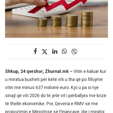
Shkup, 24 qershor, Zhurnal.mk –
Vitin e kaluar kur
u miratua buxheti për këtë viti u tha që po fillojmë
vitin me minus 637 milionë euro. Kjo u pa si një
sinajl që viti 2026 do të jetë vit i përballjes me krizë
të thellë ekonomike. Por, Qeveria e RMV-së me
propozimin e Ministrisë së Financave, dje i miratoi