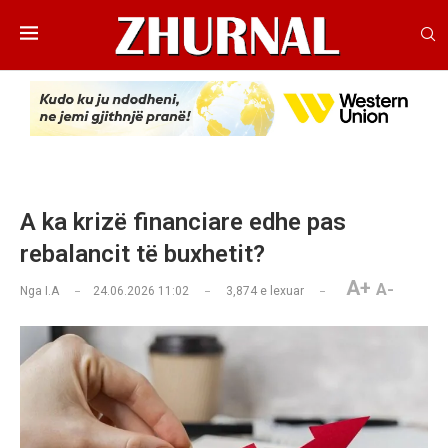
A ka krizë financiare edhe pas
rebalancit të buxhetit?
A+
A-
Nga
I.A
24.06.2026 11:02
3,874
e lexuar