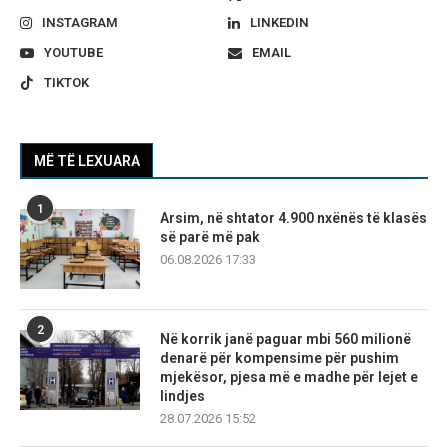
INSTAGRAM
LINKEDIN
YOUTUBE
EMAIL
TIKTOK
MË TË LEXUARA
1
Arsim, në shtator 4.900 nxënës të klasës
së parë më pak
06.08.2026 17:33
2
Në korrik janë paguar mbi 560 milionë
denarë për kompensime për pushim
mjekësor, pjesa më e madhe për lejet e
lindjes
28.07.2026 15:52