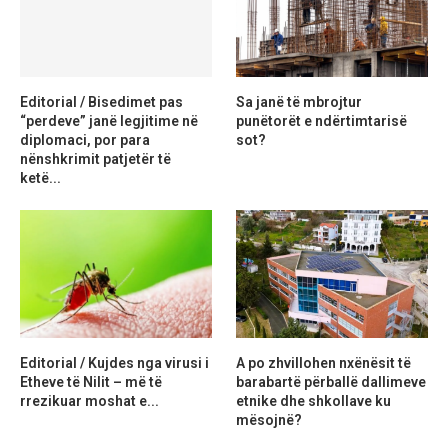
Editorial / Bisedimet pas
Sa janë të mbrojtur
“perdeve” janë legjitime në
punëtorët e ndërtimtarisë
diplomaci, por para
sot?
nënshkrimit patjetër të
ketë...
Editorial / Kujdes nga virusi i
A po zhvillohen nxënësit të
Etheve të Nilit – më të
barabartë përballë dallimeve
rrezikuar moshat e...
etnike dhe shkollave ku
mësojnë?