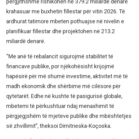
përgjithshme rishikohen në 379.2 miliardë denarë
krahasuar me buxhetin fillestar për vitin 2026. Të
ardhurat tatimore mbeten pothuajse në nivelin e
planifikuar fillestar dhe projektohen në 213.2
miliardë denarë.
“Me anë të rebalancit sigurojmë stabilitet të
financave publike, por njëkohësisht krijojmë
hapësirë për më shumë investime, aktivitet më të
madh ekonomik dhe shërbime më cilësore për
qytetarët. Edhe në kushte të pasigurisë globale,
mbetemi të përkushtuar ndaj menaxhimit të
përgjegjshëm të mjeteve publike dhe mbështetjes
së zhvillimit”, theksoi Dimitrieska-Koçoska.