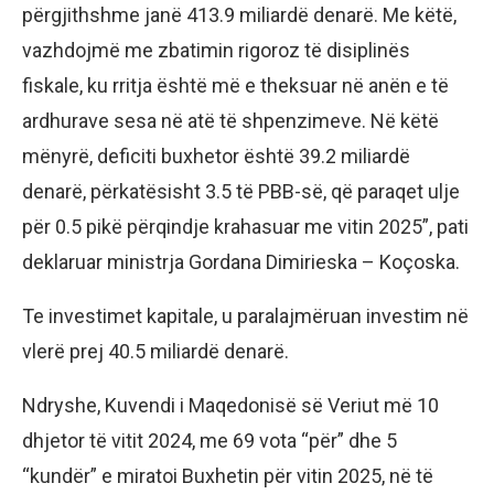
përgjithshme janë 413.9 miliardë denarë. Me këtë,
vazhdojmë me zbatimin rigoroz të disiplinës
fiskale, ku rritja është më e theksuar në anën e të
ardhurave sesa në atë të shpenzimeve. Në këtë
mënyrë, deficiti buxhetor është 39.2 miliardë
denarë, përkatësisht 3.5 të PBB-së, që paraqet ulje
për 0.5 pikë përqindje krahasuar me vitin 2025”, pati
deklaruar ministrja Gordana Dimirieska – Koçoska.
Te investimet kapitale, u paralajmëruan investim në
vlerë prej 40.5 miliardë denarë.
Ndryshe, Kuvendi i Maqedonisë së Veriut më 10
dhjetor të vitit 2024, me 69 vota “për” dhe 5
“kundër” e miratoi Buxhetin për vitin 2025, në të