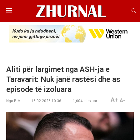
Aliti për largimet nga ASH-ja e
Taravarit: Nuk janë rastësi dhe as
episode të izoluara
A+
A-
Nga
B.M
16.02.2026 10:36
1,604
e lexuar