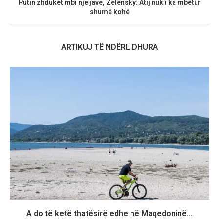
Putin zhduket mbi një javë, Zelensky: Atij nuk i ka mbetur
shumë kohë
ARTIKUJ TË NDËRLIDHURA
A do të ketë thatësirë edhe në Maqedoninë...