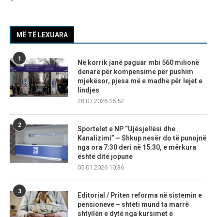
MË TË LEXUARA
1
Në korrik janë paguar mbi 560 milionë
denarë për kompensime për pushim
mjekësor, pjesa më e madhe për lejet e
lindjes
28.07.2026 15:52
2
Sportelet e NP “Ujësjellësi dhe
Kanalizimi” – Shkup nesër do të punojnë
nga ora 7:30 deri në 15:30, e mërkura
është ditë jopune
05.01.2026 10:36
3
Editorial / Priten reforma në sistemin e
pensioneve – shteti mund ta marrë
shtyllën e dytë nga kursimet e