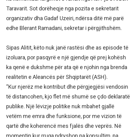
Taravarit. Sot dorëheqje nga pozita e sekretarit
organizativ dha Gadaf Uzeiri, ndërsa ditë më parë
edhe Blerant Ramadani, sekretar i përgjithshëm.
Sipas Alitit, këto nuk janë rastësi dhe as episode të
izoluara, por pasqyrë e një gjendje që prej kohësh
ka qenë e dukshme për ata që e njohin nga brenda
realitetin e Aleancës për Shqiptarët (ASH).
“Kur njerëz me kontribut dhe përgjegjësi vendosin
të distancohen, kjo flet më shumë se çdo deklaratë
publike. Një lëvizje politike nuk mbahet gjallë
vetëm me emra dhe funksione, por me vizion të
qartë dhe koherencë mes fjalës dhe veprës. Në
momentin kur rruga ndryshon pa konsultim, pa