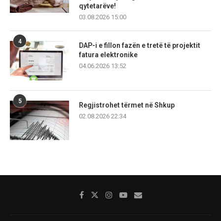
qytetarëve!
03.08.2026 15:00
4
DAP-i e fillon fazën e tretë të projektit
fatura elektronike
04.06.2026 13:52
5
Regjistrohet tërmet në Shkup
02.08.2026 22:34