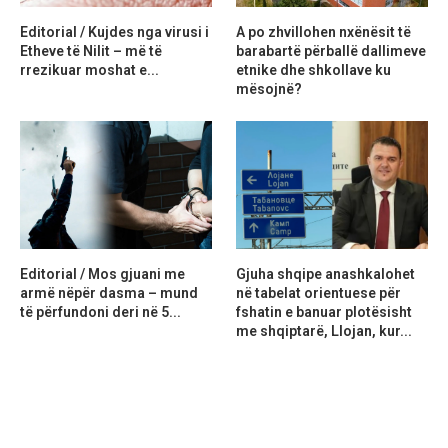
Editorial / Kujdes nga virusi i
A po zhvillohen nxënësit të
Etheve të Nilit – më të
barabartë përballë dallimeve
rrezikuar moshat e...
etnike dhe shkollave ku
mësojnë?
Editorial / Mos gjuani me
Gjuha shqipe anashkalohet
armë nëpër dasma – mund
në tabelat orientuese për
të përfundoni deri në 5...
fshatin e banuar plotësisht
me shqiptarë, Llojan, kur...