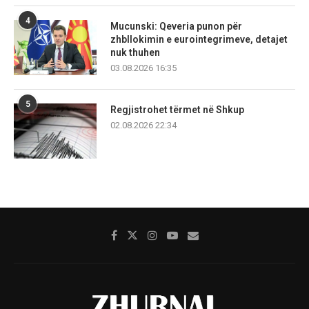
4
Mucunski: Qeveria punon për
zhbllokimin e eurointegrimeve, detajet
nuk thuhen
03.08.2026 16:35
5
Regjistrohet tërmet në Shkup
02.08.2026 22:34