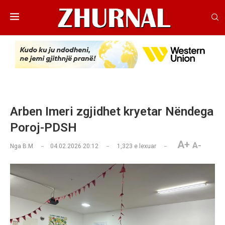
Arben Imeri zgjidhet kryetar Nëndega
Poroj-PDSH
A+
A-
Nga
B.M
04.02.2026 20:12
1,323
e lexuar