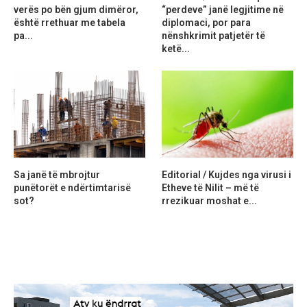
verës po bën gjum dimëror,
“perdeve” janë legjitime në
është rrethuar me tabela
diplomaci, por para
pa...
nënshkrimit patjetër të
ketë...
Sa janë të mbrojtur
Editorial / Kujdes nga virusi i
punëtorët e ndërtimtarisë
Etheve të Nilit – më të
sot?
rrezikuar moshat e...