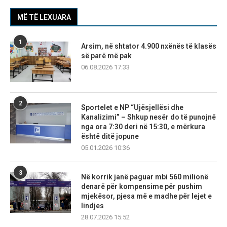
MË TË LEXUARA
1
Arsim, në shtator 4.900 nxënës të klasës
së parë më pak
06.08.2026 17:33
2
Sportelet e NP “Ujësjellësi dhe
Kanalizimi” – Shkup nesër do të punojnë
nga ora 7:30 deri në 15:30, e mërkura
është ditë jopune
05.01.2026 10:36
3
Në korrik janë paguar mbi 560 milionë
denarë për kompensime për pushim
mjekësor, pjesa më e madhe për lejet e
lindjes
28.07.2026 15:52