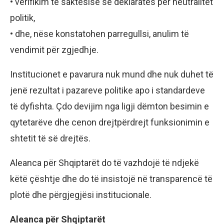
• verifikim të saktësisë së deklaratës për neutralitet
politik,
• dhe, nëse konstatohen parregullsi, anulim të
vendimit për zgjedhje.
Institucionet e pavarura nuk mund dhe nuk duhet të
jenë rezultat i pazareve politike apo i standardeve
të dyfishta. Çdo devijim nga ligji dëmton besimin e
qytetarëve dhe cenon drejtpërdrejt funksionimin e
shtetit të së drejtës.
Aleanca për Shqiptarët do të vazhdojë të ndjekë
këtë çështje dhe do të insistojë në transparencë të
plotë dhe përgjegjësi institucionale.
Aleanca për Shqiptarët