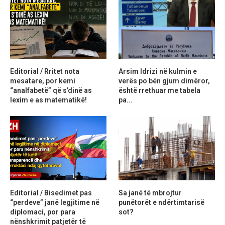
Editorial / Rritet nota
Arsim Idrizi në kulmin e
mesatare, por kemi
verës po bën gjum dimëror,
“analfabetë” që s’dinë as
është rrethuar me tabela
lexim e as matematikë!
pa...
Editorial / Bisedimet pas
Sa janë të mbrojtur
“perdeve” janë legjitime në
punëtorët e ndërtimtarisë
diplomaci, por para
sot?
nënshkrimit patjetër të