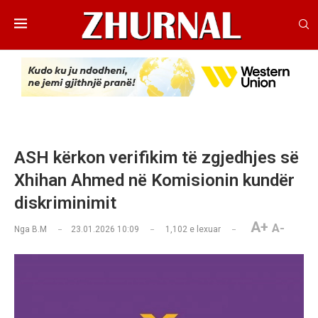
ASH kërkon verifikim të zgjedhjes së
Xhihan Ahmed në Komisionin kundër
diskriminimit
A+
A-
Nga
B.M
23.01.2026 10:09
1,102
e lexuar