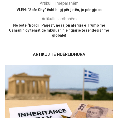
Artikulli i mëparshëm
VLEN: “Safe City” është ligj për jetën, jo për gjoba
Artikulli i ardhshëm
Në botë “Bordi i Paqes”, në rajon afërsia e Trump me
Osmanin dy temat që mbuluan një ngjarje të rëndësishme
globale!
ARTIKUJ TË NDËRLIDHURA