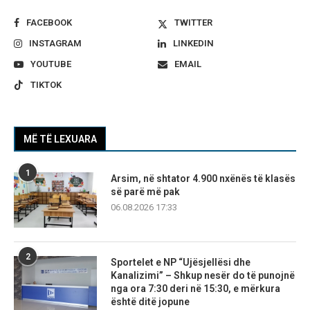
FACEBOOK
TWITTER
INSTAGRAM
LINKEDIN
YOUTUBE
EMAIL
TIKTOK
MË TË LEXUARA
1
Arsim, në shtator 4.900 nxënës të klasës
së parë më pak
06.08.2026 17:33
2
Sportelet e NP “Ujësjellësi dhe
Kanalizimi” – Shkup nesër do të punojnë
nga ora 7:30 deri në 15:30, e mërkura
është ditë jopune