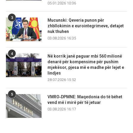
05.01.2026 10:36
3
Mucunski: Qeveria punon për
zhbllokimin e eurointegrimeve, detajet
nuk thuhen
03.08.2026 16:35
4
Në korrik janë paguar mbi 560 milionë
denarë për kompensime për pushim
mjekësor, pjesa më e madhe për lejet e
lindjes
28.07.2026 15:52
5
VMRO‑DPMNE: Maqedonia do të bëhet
vend më i mirë për të jetuar
03.08.2026 16:17