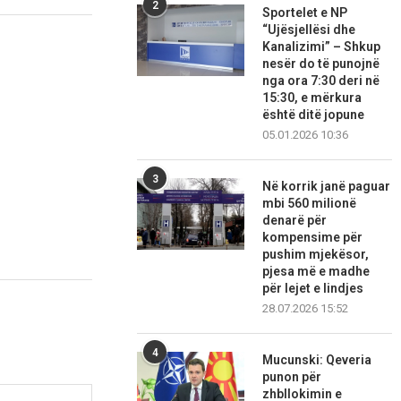
2
Sportelet e NP
“Ujësjellësi dhe
Kanalizimi” – Shkup
nesër do të punojnë
nga ora 7:30 deri në
15:30, e mërkura
është ditë jopune
05.01.2026 10:36
3
Në korrik janë paguar
mbi 560 milionë
denarë për
kompensime për
pushim mjekësor,
pjesa më e madhe
për lejet e lindjes
28.07.2026 15:52
4
Mucunski: Qeveria
punon për
zhbllokimin e