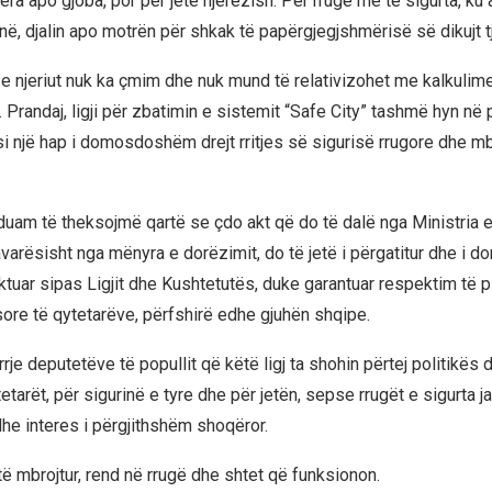
era apo gjoba, por për jetë njerëzish. Për rrugë më të sigurta, k
, djalin apo motrën për shkak të papërgjegjshmërisë së dikujt tj
 e njeriut nuk ka çmim dhe nuk mund të relativizohet me kalkulime
. Prandaj, ligji për zbatimin e sistemit “Safe City” tashmë hyn në
si një hap i domosdoshëm drejt rritjes së sigurisë rrugore dhe mb
duam të theksojmë qartë se çdo akt që do të dalë nga Ministria 
arësisht nga mënyra e dorëzimit, do të jetë i përgatitur dhe i do
tuar sipas Ligjit dhe Kushtetutës, duke garantuar respektim të pl
sore të qytetarëve, përfshirë edhe gjuhën shqipe.
rje deputetëve të popullit që këtë ligj ta shohin përtej politikës d
etarët, për sigurinë e tyre dhe për jetën, sepse rrugët e sigurta j
he interes i përgjithshëm shoqëror.
të mbrojtur, rend në rrugë dhe shtet që funksionon.