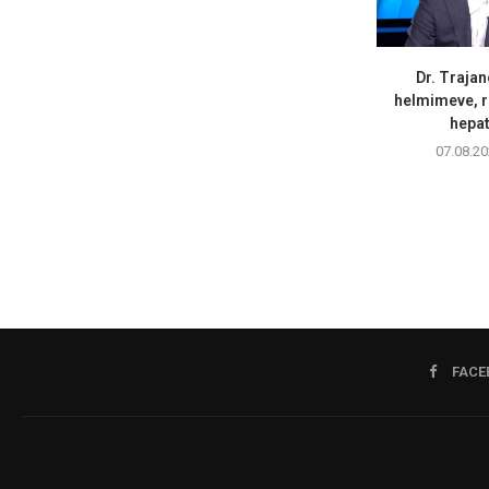
Dr. Trajan
helmimeve, r
hepati
07.08.20
FACE