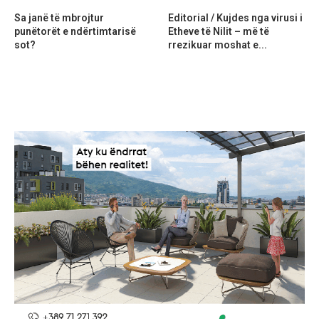
Sa janë të mbrojtur
Editorial / Kujdes nga virusi i
punëtorët e ndërtimtarisë
Etheve të Nilit – më të
sot?
rrezikuar moshat e...