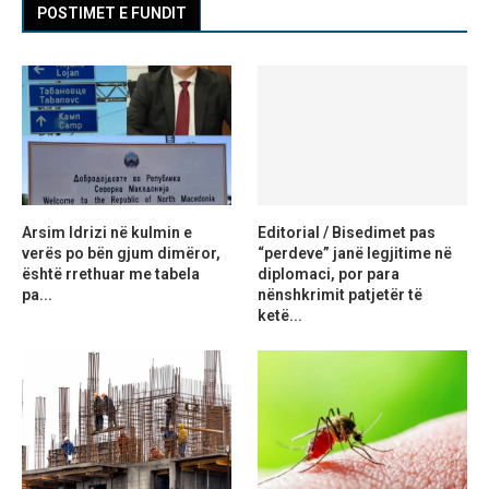
POSTIMET E FUNDIT
Arsim Idrizi në kulmin e
Editorial / Bisedimet pas
verës po bën gjum dimëror,
“perdeve” janë legjitime në
është rrethuar me tabela
diplomaci, por para
pa...
nënshkrimit patjetër të
ketë...