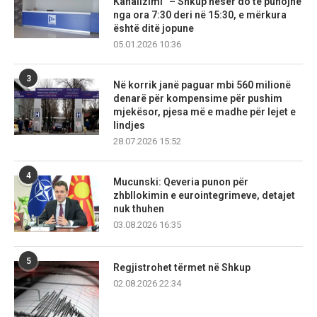
Kanalizimi” – Shkup nesër do të punojnë
nga ora 7:30 deri në 15:30, e mërkura
është ditë jopune
05.01.2026 10:36
3
Në korrik janë paguar mbi 560 milionë
denarë për kompensime për pushim
mjekësor, pjesa më e madhe për lejet e
lindjes
28.07.2026 15:52
4
Mucunski: Qeveria punon për
zhbllokimin e eurointegrimeve, detajet
nuk thuhen
03.08.2026 16:35
5
Regjistrohet tërmet në Shkup
02.08.2026 22:34