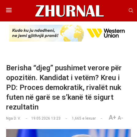
Berisha “djeg” pushimet verore për
opozitën. Kandidat i vetëm? Kreu i
PD: Proces demokratik, rivalët nuk
futen në garë se s’kanë të sigurt
rezultatin
A+
A-
Nga
D. V.
19.05.2026 13:23
1,665
e lexuar