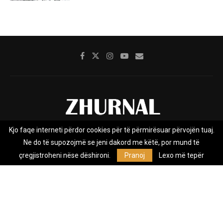
Kjo faqe interneti përdor cookies për të përmirësuar përvojën tuaj.
Rreth nesh
Impresumi
Marketing
Kontakt
Ne do të supozojmë se jeni dakord me këtë, por mund të
Privacy Policy
çregjistroheni nëse dëshironi.
Pranoj
Lexo më tepër
Zhurnal.mk është Agjenci e Lajmeve e pavarur, e themeluar në vitin
2009, që e mbulon Maqedoninë, Kosovën, Shqipërinë edhe lajmet
nga bota.
@2026 - All Right Reserved. Designed and Developed by
Anet.Com.Mk