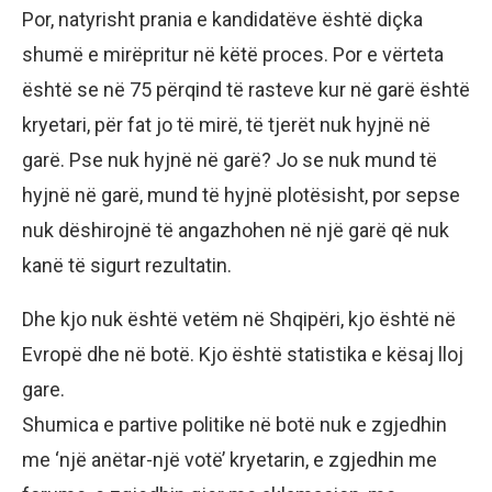
Por, natyrisht prania e kandidatëve është diçka
shumë e mirëpritur në këtë proces. Por e vërteta
është se në 75 përqind të rasteve kur në garë është
kryetari, për fat jo të mirë, të tjerët nuk hyjnë në
garë. Pse nuk hyjnë në garë? Jo se nuk mund të
hyjnë në garë, mund të hyjnë plotësisht, por sepse
nuk dëshirojnë të angazhohen në një garë që nuk
kanë të sigurt rezultatin.
Dhe kjo nuk është vetëm në Shqipëri, kjo është në
Evropë dhe në botë. Kjo është statistika e kësaj lloj
gare.
Shumica e partive politike në botë nuk e zgjedhin
me ‘një anëtar-një votë’ kryetarin, e zgjedhin me