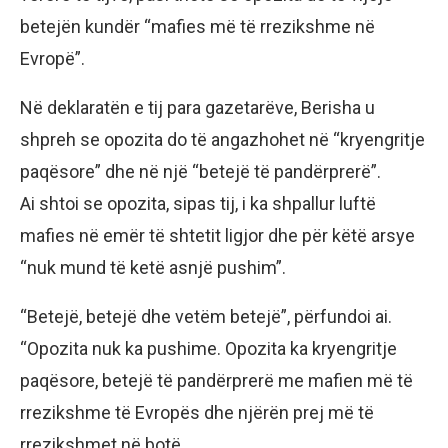
betejën kundër “mafies më të rrezikshme në
Evropë”.
Në deklaratën e tij para gazetarëve, Berisha u
shpreh se opozita do të angazhohet në “kryengritje
paqësore” dhe në një “betejë të pandërprerë”.
Ai shtoi se opozita, sipas tij, i ka shpallur luftë
mafies në emër të shtetit ligjor dhe për këtë arsye
“nuk mund të ketë asnjë pushim”.
“Betejë, betejë dhe vetëm betejë”, përfundoi ai.
“Opozita nuk ka pushime. Opozita ka kryengritje
paqësore, betejë të pandërprerë me mafien më të
rrezikshme të Evropës dhe njërën prej më të
rrezikshmet në botë.