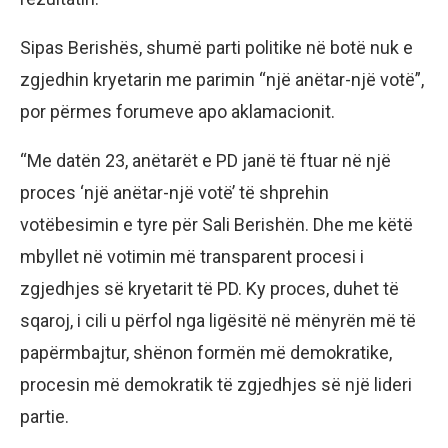
Sipas Berishës, shumë parti politike në botë nuk e
zgjedhin kryetarin me parimin “një anëtar-një votë”,
por përmes forumeve apo aklamacionit.
“Me datën 23, anëtarët e PD janë të ftuar në një
proces ‘një anëtar-një votë’ të shprehin
votëbesimin e tyre për Sali Berishën. Dhe me këtë
mbyllet në votimin më transparent procesi i
zgjedhjes së kryetarit të PD. Ky proces, duhet të
sqaroj, i cili u përfol nga ligësitë në mënyrën më të
papërmbajtur, shënon formën më demokratike,
procesin më demokratik të zgjedhjes së një lideri
partie.