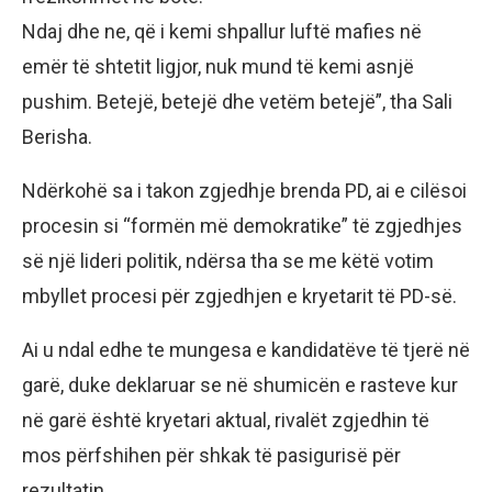
Ndaj dhe ne, që i kemi shpallur luftë mafies në
emër të shtetit ligjor, nuk mund të kemi asnjë
pushim. Betejë, betejë dhe vetëm betejë”, tha Sali
Berisha.
Ndërkohë sa i takon zgjedhje brenda PD, ai e cilësoi
procesin si “formën më demokratike” të zgjedhjes
së një lideri politik, ndërsa tha se me këtë votim
mbyllet procesi për zgjedhjen e kryetarit të PD-së.
Ai u ndal edhe te mungesa e kandidatëve të tjerë në
garë, duke deklaruar se në shumicën e rasteve kur
në garë është kryetari aktual, rivalët zgjedhin të
mos përfshihen për shkak të pasigurisë për
rezultatin.