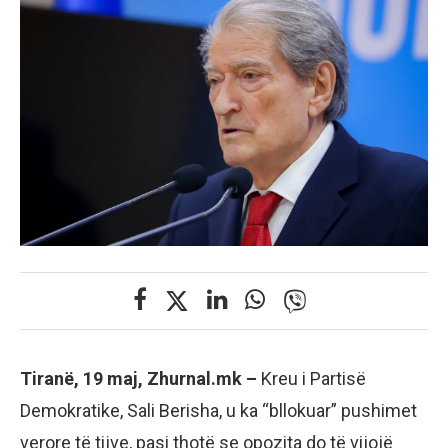
Tiranë, 19 maj, Zhurnal.mk –
Kreu i Partisë
Demokratike, Sali Berisha, u ka “bllokuar” pushimet
verore të tijve, pasi thotë se opozita do të vijojë