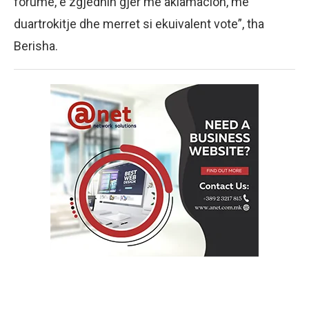
forume, e zgjedhin gjer me aklamacion, me
duartrokitje dhe merret si ekuivalent vote”, tha
Berisha.