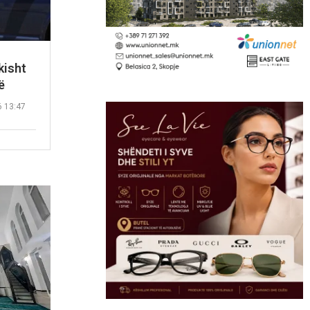
kisht
ë
6 13:47