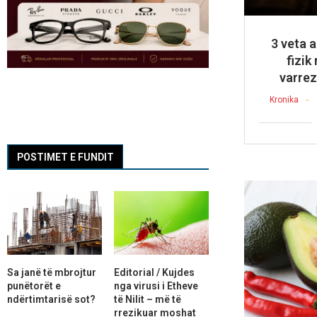
3 veta 
fizik
varrez
Kronika
POSTIMET E FUNDIT
Sa janë të mbrojtur
Editorial / Kujdes
punëtorët e
nga virusi i Etheve
ndërtimtarisë sot?
të Nilit – më të
rrezikuar moshat