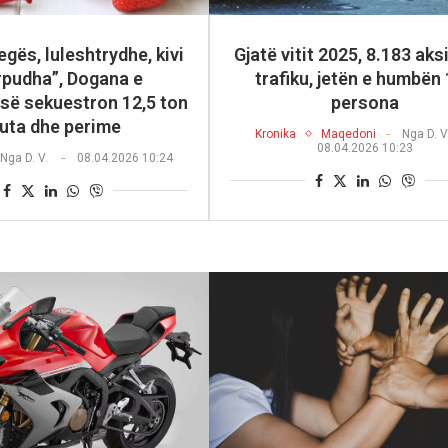
egës, luleshtrydhe, kivi
Gjatë vitit 2025, 8.183 ak
rpudha”, Dogana e
trafiku, jetën e humbën
ë sekuestron 12,5 ton
persona
ruta dhe perime
Kronika
Maqedoni
Nga
D. V
08.04.2026 10:23
Nga
D. V.
08.04.2026 10:24