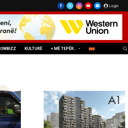
Login
HOWBIZZ
KULTURË
+ MË TEPËR…