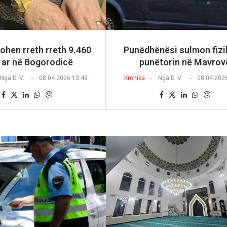
ohen rreth rreth 9.460
Punëdhënësi sulmon fizi
 ar në Bogorodicë
punëtorin në Mavrov
Nga
D. V.
08.04.2026 13:49
Kronika
Nga
D. V.
08.04.202