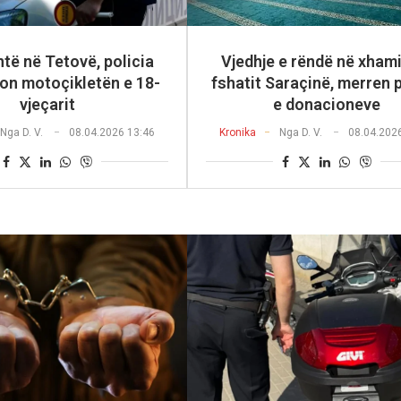
të në Tetovë, policia
Vjedhje e rëndë në xham
on motoçikletën e 18-
fshatit Saraçinë, merren 
vjeçarit
e donacioneve
Nga
D. V.
08.04.2026 13:46
Kronika
Nga
D. V.
08.04.202