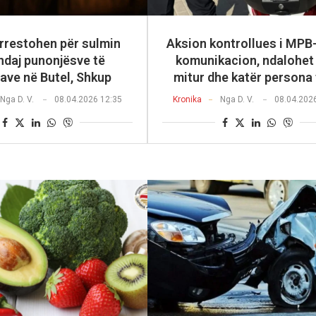
arrestohen për sulmin
Aksion kontrollues i MPB
 ndaj punonjësve të
komunikacion, ndalohet 
ave në Butel, Shkup
mitur dhe katër persona 
Nga
D. V.
08.04.2026 12:35
Kronika
Nga
D. V.
08.04.202