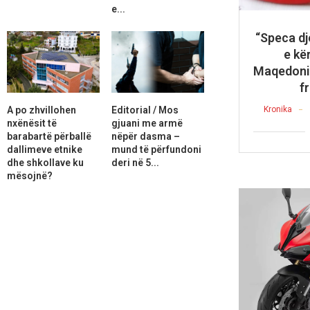
e...
“Speca dj
e kë
Maqedonis
f
A po zhvillohen
Editorial / Mos
Kronika
nxënësit të
gjuani me armë
barabartë përballë
nëpër dasma –
dallimeve etnike
mund të përfundoni
dhe shkollave ku
deri në 5...
mësojnë?