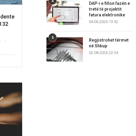
4
DAP-i e fillon fazën e
tretë të projektit
fatura elektronike
sidente
04.06.2026 13:52
 132
5
Regjistrohet tërmet
.
në Shkup
02.08.2026 22:34