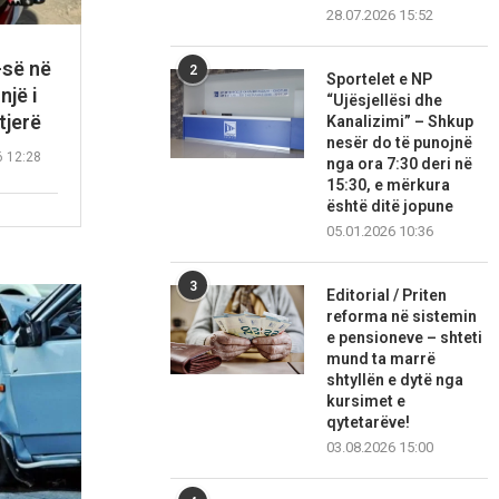
28.07.2026 15:52
-së në
2
Sportelet e NP
një i
“Ujësjellësi dhe
tjerë
Kanalizimi” – Shkup
nesër do të punojnë
6 12:28
nga ora 7:30 deri në
15:30, e mërkura
është ditë jopune
05.01.2026 10:36
3
Editorial / Priten
reforma në sistemin
e pensioneve – shteti
mund ta marrë
shtyllën e dytë nga
kursimet e
qytetarëve!
03.08.2026 15:00