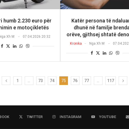
ri humb 2.230 euro për
Katër persona të ndalua
imin e motoçikletës
dhunë në familje brend
orëve, gjithsej shtatë de
Nga
Xh M
07.04.2026 20:32
Kronika
Nga
Xh M
07.04.202
1
…
73
74
75
76
77
…
117
BOOK
TWITTER
INSTAGRAM
YOUTUBE