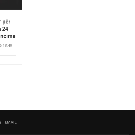
r për
a 24
noncime
6 18:40
EMAIL