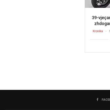
39-vjeça
zhdogan
Kronika
FACE