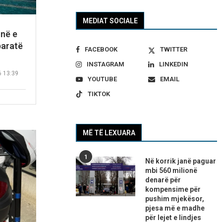
MEDIAT SOCIALE
inë e
paratë
FACEBOOK
TWITTER
INSTAGRAM
LINKEDIN
6 13:39
YOUTUBE
EMAIL
TIKTOK
MË TË LEXUARA
1
Në korrik janë paguar
mbi 560 milionë
denarë për
kompensime për
pushim mjekësor,
pjesa më e madhe
për lejet e lindjes