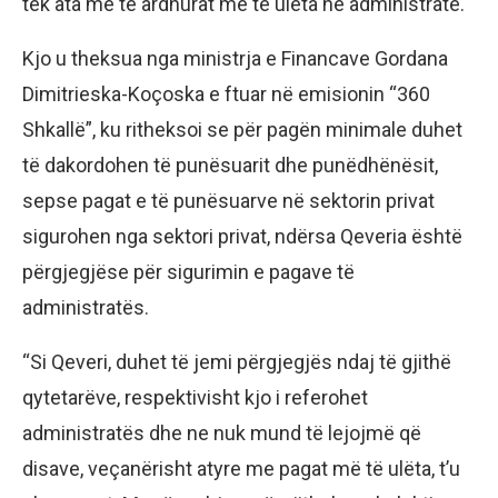
tek ata me të ardhurat më të ulëta në administratë.
Kjo u theksua nga ministrja e Financave Gordana
Dimitrieska-Koçoska e ftuar në emisionin “360
Shkallë”, ku ritheksoi se për pagën minimale duhet
të dakordohen të punësuarit dhe punëdhënësit,
sepse pagat e të punësuarve në sektorin privat
sigurohen nga sektori privat, ndërsa Qeveria është
përgjegjëse për sigurimin e pagave të
administratës.
“Si Qeveri, duhet të jemi përgjegjës ndaj të gjithë
qytetarëve, respektivisht kjo i referohet
administratës dhe ne nuk mund të lejojmë që
disave, veçanërisht atyre me pagat më të ulëta, t’u