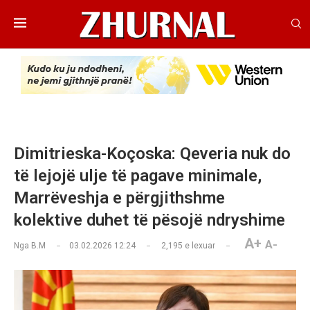
Dimitrieska-Koçoska: Qeveria nuk do
të lejojë ulje të pagave minimale,
Marrëveshja e përgjithshme
kolektive duhet të pësojë ndryshime
A+
A-
Nga
B.M
03.02.2026 12:24
2,195
e lexuar