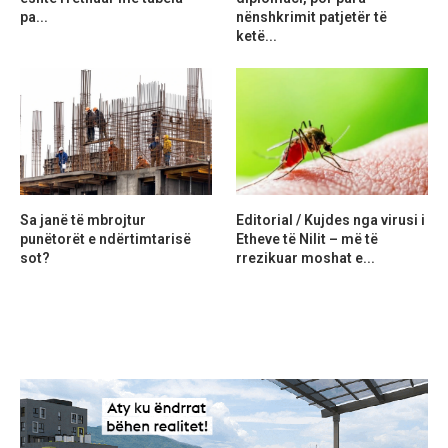
pa...
nënshkrimit patjetër të
ketë...
Sa janë të mbrojtur
Editorial / Kujdes nga virusi i
punëtorët e ndërtimtarisë
Etheve të Nilit – më të
sot?
rrezikuar moshat e...