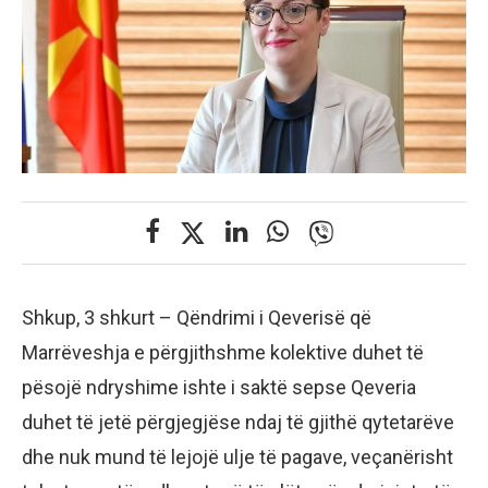
Shkup, 3 shkurt – Qëndrimi i Qeverisë që
Marrëveshja e përgjithshme kolektive duhet të
pësojë ndryshime ishte i saktë sepse Qeveria
duhet të jetë përgjegjëse ndaj të gjithë qytetarëve
dhe nuk mund të lejojë ulje të pagave, veçanërisht