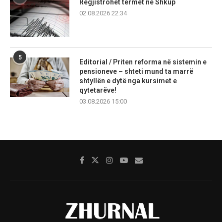
Regjistrohet tërmet në Shkup
02.08.2026 22:34
5
Editorial / Priten reforma në sistemin e
pensioneve – shteti mund ta marrë
shtyllën e dytë nga kursimet e
qytetarëve!
03.08.2026 15:00