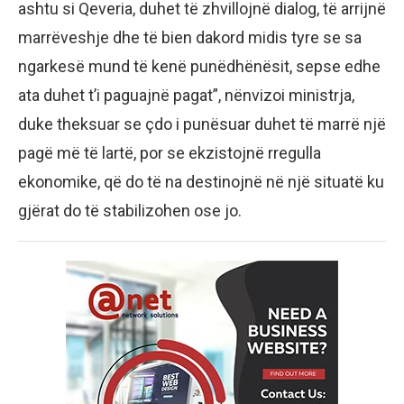
ashtu si Qeveria, duhet të zhvillojnë dialog, të arrijnë
marrëveshje dhe të bien dakord midis tyre se sa
ngarkesë mund të kenë punëdhënësit, sepse edhe
ata duhet t’i paguajnë pagat”, nënvizoi ministrja,
duke theksuar se çdo i punësuar duhet të marrë një
pagë më të lartë, por se ekzistojnë rregulla
ekonomike, që do të na destinojnë në një situatë ku
gjërat do të stabilizohen ose jo.