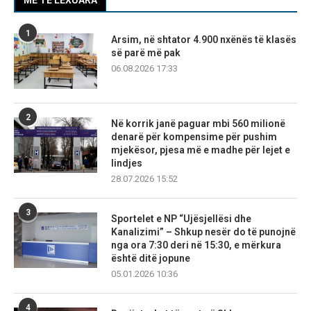
1
Arsim, në shtator 4.900 nxënës të klasës
së parë më pak
06.08.2026 17:33
2
Në korrik janë paguar mbi 560 milionë
denarë për kompensime për pushim
mjekësor, pjesa më e madhe për lejet e
lindjes
28.07.2026 15:52
3
Sportelet e NP “Ujësjellësi dhe
Kanalizimi” – Shkup nesër do të punojnë
nga ora 7:30 deri në 15:30, e mërkura
është ditë jopune
05.01.2026 10:36
4