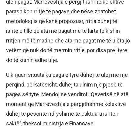
ulen pagat. Marrëveshja e përgjithshme kolektive
parashikon rritje të pagave dhe nëse zbatohet
metodologjia që kanë propozuar, rritja duhej të
ishte e tillë që ata me pagat më të larta të kishin
rritjen më të madhe dhe ata me pagat më të ulëta jo
vetëm që nuk do të merrnin rritje, por disa prej tyre
do të kishin edhe ulje.
U krijuan situata ku paga e tyre duhej të ulej me një
përqind, përkatësisht, duhej ta ulnim një pjesë të
pagës së tyre. Mendoj se vendimi i Qeverisë në atë
moment që Marrëveshja e përgjithshme kolektive
duhej të pësonte ndryshime të caktuara ishte i
saktë”, theksoi ministrja e Financave.