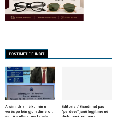
POSTIMET E FUNDIT
Arsim Idrizi në kulmin e
Editorial / Bisedimet pas
verës po bën gjum dimëror,
“perdeve” janë legjitime në
është rrethuar me tabela
diplomaci, por para