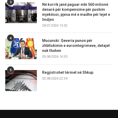
3
Në korrik janë paguar mbi 560 milionë
denarë për kompensime për pushim
mjekësor, pjesa më e madhe për lejet e
lindjes
28.07.2026 15:52
4
Mucunski: Qeveria punon për
zhbllokimin e eurointegrimeve, detajet
nuk thuhen
03.08.2026 16:35
5
Regjistrohet tërmet në Shkup
02.08.2026 22:34