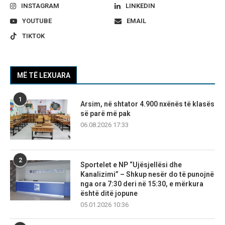
INSTAGRAM
LINKEDIN
YOUTUBE
EMAIL
TIKTOK
MË TË LEXUARA
1
Arsim, në shtator 4.900 nxënës të klasës
së parë më pak
06.08.2026 17:33
2
Sportelet e NP “Ujësjellësi dhe
Kanalizimi” – Shkup nesër do të punojnë
nga ora 7:30 deri në 15:30, e mërkura
është ditë jopune
05.01.2026 10:36