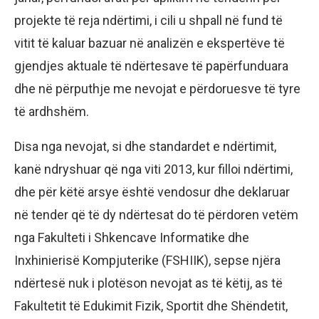
projekte të reja ndërtimi, i cili u shpall në fund të
vitit të kaluar bazuar në analizën e ekspertëve të
gjendjes aktuale të ndërtesave të papërfunduara
dhe në përputhje me nevojat e përdoruesve të tyre
të ardhshëm.
Disa nga nevojat, si dhe standardet e ndërtimit,
kanë ndryshuar që nga viti 2013, kur filloi ndërtimi,
dhe për këtë arsye është vendosur dhe deklaruar
në tender që të dy ndërtesat do të përdoren vetëm
nga Fakulteti i Shkencave Informatike dhe
Inxhinierisë Kompjuterike (FSHIIK), sepse njëra
ndërtesë nuk i plotëson nevojat as të këtij, as të
Fakultetit të Edukimit Fizik, Sportit dhe Shëndetit,