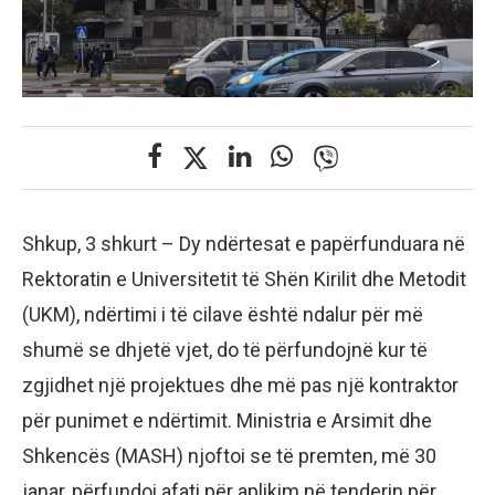
Shkup, 3 shkurt – Dy ndërtesat e papërfunduara në
Rektoratin e Universitetit të Shën Kirilit dhe Metodit
(UKM), ndërtimi i të cilave është ndalur për më
shumë se dhjetë vjet, do të përfundojnë kur të
zgjidhet një projektues dhe më pas një kontraktor
për punimet e ndërtimit. Ministria e Arsimit dhe
Shkencës (MASH) njoftoi se të premten, më 30
janar, përfundoi afati për aplikim në tenderin për