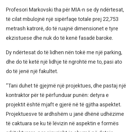
Profesori Markovski tha për MIA-n se dy ndërtesat,
të cilat mbulojnë një sipërfaqe totale prej 22,753
metrash katrorë, do të ruajnë dimensionet e tyre
ekzistuese dhe nuk do të kenë fasadë baroke.
Dy ndërtesat do të lidhen nën tokë me një parking,
dhe do të ketë një lidhje të ngrohtë me to, pasi ato
do të jenë një fakultet.
“Tani duhet të gjejmë një projektues, dhe pastaj një
kontraktor për të përfunduar punën: detyra e
projektit është mjaft e gjerë në të gjitha aspektet.
Projektuesve të ardhshëm u janë dhënë udhëzime
të caktuara se ku të lëvizin në aspektin e formës