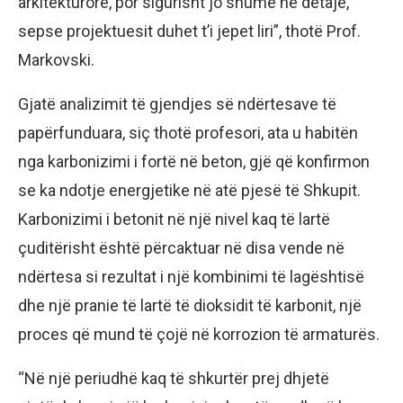
arkitekturore, por sigurisht jo shumë në detaje,
sepse projektuesit duhet t’i jepet liri”, thotë Prof.
Markovski.
Gjatë analizimit të gjendjes së ndërtesave të
papërfunduara, siç thotë profesori, ata u habitën
nga karbonizimi i fortë në beton, gjë që konfirmon
se ka ndotje energjetike në atë pjesë të Shkupit.
Karbonizimi i betonit në një nivel kaq të lartë
çuditërisht është përcaktuar në disa vende në
ndërtesa si rezultat i një kombinimi të lagështisë
dhe një pranie të lartë të dioksidit të karbonit, një
proces që mund të çojë në korrozion të armaturës.
“Në një periudhë kaq të shkurtër prej dhjetë