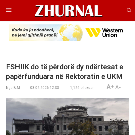
FSHIIK do të përdorë dy ndërtesat e
papërfunduara në Rektoratin e UKM
A+
A-
Nga
B.M
03.02.2026 12:33
1,126
e lexuar