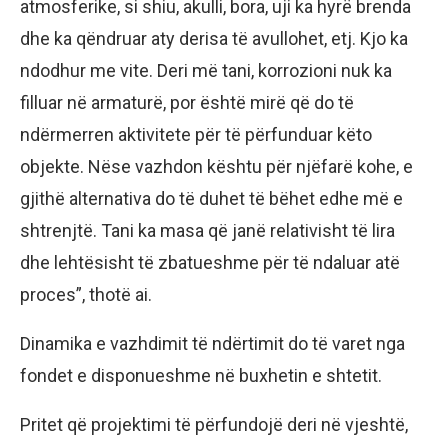
atmosferike, si shiu, akulli, bora, uji ka hyrë brenda
dhe ka qëndruar aty derisa të avullohet, etj. Kjo ka
ndodhur me vite. Deri më tani, korrozioni nuk ka
filluar në armaturë, por është mirë që do të
ndërmerren aktivitete për të përfunduar këto
objekte. Nëse vazhdon kështu për njëfarë kohe, e
gjithë alternativa do të duhet të bëhet edhe më e
shtrenjtë. Tani ka masa që janë relativisht të lira
dhe lehtësisht të zbatueshme për të ndaluar atë
proces”, thotë ai.
Dinamika e vazhdimit të ndërtimit do të varet nga
fondet e disponueshme në buxhetin e shtetit.
Pritet që projektimi të përfundojë deri në vjeshtë,