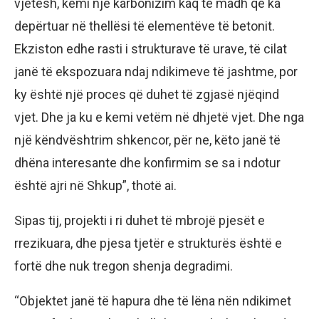
vjetësh, kemi një karbonizim kaq të madh që ka
depërtuar në thellësi të elementëve të betonit.
Ekziston edhe rasti i strukturave të urave, të cilat
janë të ekspozuara ndaj ndikimeve të jashtme, por
ky është një proces që duhet të zgjasë njëqind
vjet. Dhe ja ku e kemi vetëm në dhjetë vjet. Dhe nga
një këndvështrim shkencor, për ne, këto janë të
dhëna interesante dhe konfirmim se sa i ndotur
është ajri në Shkup”, thotë ai.
Sipas tij, projekti i ri duhet të mbrojë pjesët e
rrezikuara, dhe pjesa tjetër e strukturës është e
fortë dhe nuk tregon shenja degradimi.
“Objektet janë të hapura dhe të lëna nën ndikimet