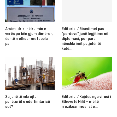
Arsim Idrizi në kulmin e
Editorial / Bisedimet pas
verës po bën gjum dimëror,
“perdeve” janë legjitime në
është rrethuar me tabela
diplomaci, por para
pa...
nënshkrimit patjetër të
ketë...
Sa janë të mbrojtur
Editorial / Kujdes nga virusi i
punëtorët e ndërtimtarisë
Etheve të Nilit – më të
sot?
rrezikuar moshat e...