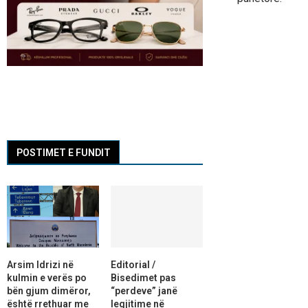
POSTIMET E FUNDIT
Arsim Idrizi në
Editorial /
kulmin e verës po
Bisedimet pas
bën gjum dimëror,
“perdeve” janë
është rrethuar me
legjitime në