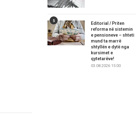
5
Editorial / Priten
reforma në sistemin
e pensioneve – shteti
mund ta marrë
shtyllën e dytë nga
kursimet e
qytetarëve!
03.08.2026 15:00