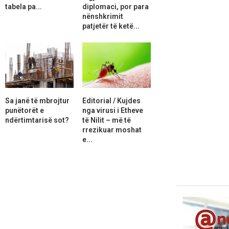
tabela pa...
diplomaci, por para
nënshkrimit
patjetër të ketë...
Sa janë të mbrojtur
Editorial / Kujdes
punëtorët e
nga virusi i Etheve
ndërtimtarisë sot?
të Nilit – më të
rrezikuar moshat
e...