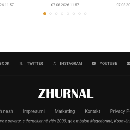
26 11:57
07.08.2026 11:57
07.08.2
BOOK
TWITTER
INSTAGRAM
YOUTUBE
h nesh
Impresumi
Marketing
Kontakt
Privacy P
ve e pavarur, e themeluar në vitin 2009, që e mbulon Maqedoninë, Kosovën,