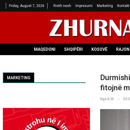
Friday, August 7, 2026
Rreth nesh
Impresumi
Marketing
Kontakt
MAQEDONI
SHQIPËRI
KOSOVË
RAJON 
Durmishi
MARKETING
fitojnë m
Nga
B.M
03.