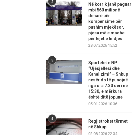
2
Në korrik janë paguar
mbi 560 milionë
denarë për
kompensime për
pushim mjekësor,
pjesa më e madhe
për lejet e lindjes
28.07.2026 15:52
3
Sportelet e NP
“Ujësjellësi dhe
Kanalizimi” – Shkup
nesër do të punojnë
nga ora 7:30 deri në
15:30, e mërkura
është ditë jopune
05.01.2026 10:36
4
Regjistrohet tërmet
në Shkup
02.08.2026 22:34