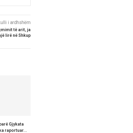
kulli i ardhshëm
imit të arit, ja
jë lirë në Shkup
 parë Gjykata
Durgutova: Diskriminimi
SPGM: Gazetarë
a raportuar...
vazhdon, VMRO‑DPMNE
qasje në inf