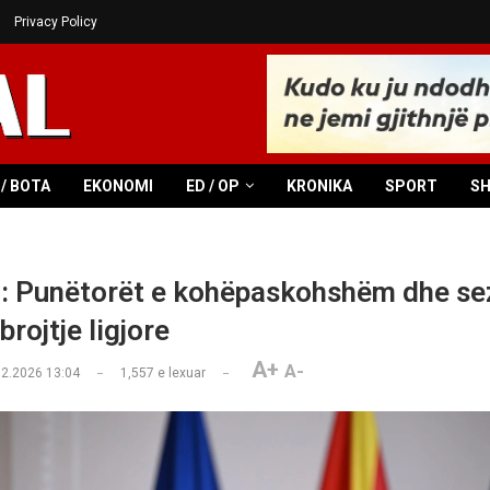
Privacy Policy
/ BOTA
EKONOMI
ED / OP
KRONIKA
SPORT
S
: Punëtorët e kohëpaskohshëm dhe se
brojtje ligjore
A+
A-
02.2026 13:04
1,557
e lexuar