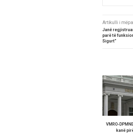
Artikulli i më
Janë regjistrua
parë të funksion
Sigurt”
VMRO‑DPMNE :
kanë pirë