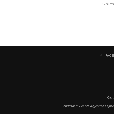
07.08.20
FACE
Rret
Zhurnal.mk është Agjenci e Lajme