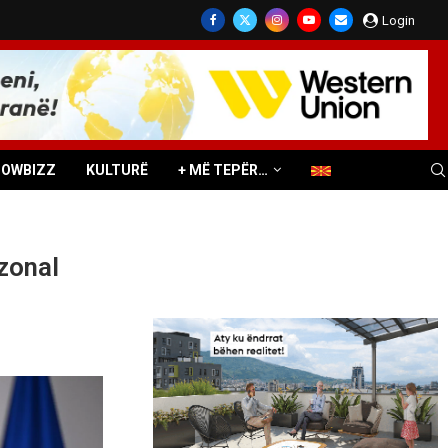
Login
HOWBIZZ
KULTURË
+ MË TEPËR…
zonal