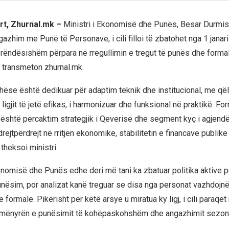
rt, Zhurnal.mk –
Ministri i Ekonomisë dhe Punës, Besar Durmish
gazhim me Punë të Personave, i cili filloi të zbatohet nga 1 janari 
 rëndësishëm përpara në rregullimin e tregut të punës dhe forma
 transmeton zhurnal.mk.
dhëse është dedikuar për adaptim teknik dhe institucional, me që
ligjit të jetë efikas, i harmonizuar dhe funksional në praktikë. For
është përcaktim strategjik i Qeverisë dhe segment kyç i agjend
ejtpërdrejt në rritjen ekonomike, stabilitetin e financave publike
theksoi ministri.
onomisë dhe Punës edhe deri më tani ka zbatuar politika aktive 
unësim, por analizat kanë treguar se disa nga personat vazhdojn
e formale. Pikërisht për këtë arsye u miratua ky ligj, i cili paraqe
 mënyrën e punësimit të kohëpaskohshëm dhe angazhimit sezona