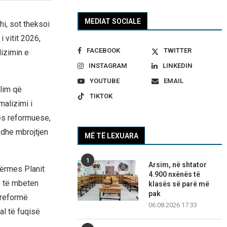
MEDIAT SOCIALE
i, sot theksoi
i vitit 2026,
FACEBOOK
TWITTER
lizimin e
INSTAGRAM
LINKEDIN
YOUTUBE
EMAIL
llim që
TIKTOK
malizimi i
ës reformuese,
 dhe mbrojtjen
MË TË LEXUARA
1
Arsim, në shtator
përmes Planit
4.900 nxënës të
ë të mbeten
klasës së parë më
pak
t reformë
06.08.2026 17:33
l të fuqisë