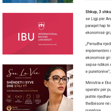
Shkup, 3 shku
se Ligji për An
paraqet hap të
ekonomisë gri,
„Periudha rrje
implementimi i 
ekonomisë gri 
sepse ndikon dr
e punëtorëve”, 
Ministria e Ek
operativ për p
jashtë rrjedhav
thelbësore në
punëtore.