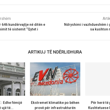
parshëm
Arti
r 646 kundërvajtje në ditën e
Ndryshimi i vazhdueshëm i çm
imit të sistemit “Qytet i
sa kushton n
ARTIKUJ TË NDËRLIDHURA
 Edhe fëmijë
Ekstremet klimatike po bëhen
Për herë të
 ujë të...
provë për infrastrukturën
Kushtetuese k