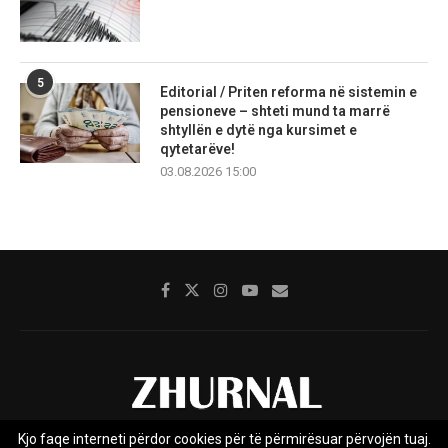
5
Editorial / Priten reforma në sistemin e
pensioneve – shteti mund ta marrë
shtyllën e dytë nga kursimet e
qytetarëve!
03.08.2026 15:00
Kjo faqe interneti përdor cookies për të përmirësuar përvojën tuaj.