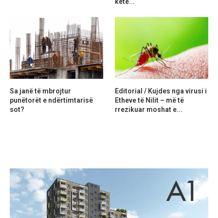
ketë...
Sa janë të mbrojtur
Editorial / Kujdes nga virusi i
punëtorët e ndërtimtarisë
Etheve të Nilit – më të
sot?
rrezikuar moshat e...