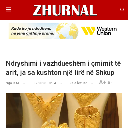
Ndryshimi i vazhdueshëm i çmimit të
arit, ja sa kushton një lirë në Shkup
A+
A-
Nga
B.M
03.02.2026 13:14
3.9K
e lexuar