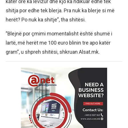
katër orë ka lëvizur dhe kjo ka ndikuar edhe tek
shitja por edhe tek blerja. Pra nuk ka blerje si më
herët? Po nuk ka shitje”, tha shitësi.
”Blejnë por çmimi momentalisht është shumë i
lartë, më herët me 100 euro blinin tre apo katër
gram”, u shpreh shitësi, shkruan Alsat.mk.