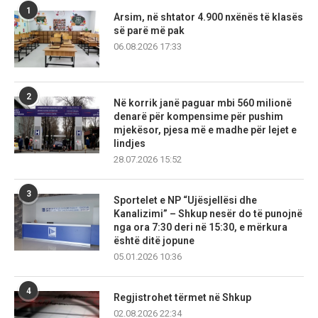
1
Arsim, në shtator 4.900 nxënës të klasës
së parë më pak
06.08.2026 17:33
2
Në korrik janë paguar mbi 560 milionë
denarë për kompensime për pushim
mjekësor, pjesa më e madhe për lejet e
lindjes
28.07.2026 15:52
3
Sportelet e NP “Ujësjellësi dhe
Kanalizimi” – Shkup nesër do të punojnë
nga ora 7:30 deri në 15:30, e mërkura
është ditë jopune
05.01.2026 10:36
4
Regjistrohet tërmet në Shkup
02.08.2026 22:34