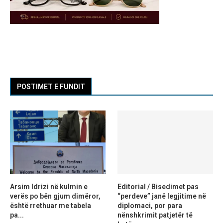
POSTIMET E FUNDIT
Arsim Idrizi në kulmin e
Editorial / Bisedimet pas
verës po bën gjum dimëror,
“perdeve” janë legjitime në
është rrethuar me tabela
diplomaci, por para
pa...
nënshkrimit patjetër të