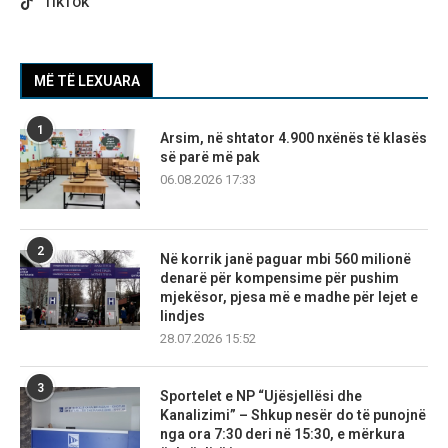
TIKTOK
MË TË LEXUARA
1
Arsim, në shtator 4.900 nxënës të klasës
së parë më pak
06.08.2026 17:33
2
Në korrik janë paguar mbi 560 milionë
denarë për kompensime për pushim
mjekësor, pjesa më e madhe për lejet e
lindjes
28.07.2026 15:52
3
Sportelet e NP “Ujësjellësi dhe
Kanalizimi” – Shkup nesër do të punojnë
nga ora 7:30 deri në 15:30, e mërkura