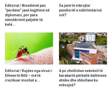
Editorial / Bisedimet pas
Sa janë të mbrojtur
“perdeve” janë legjitime në
punëtorët e ndërtimtarisë
diplomaci, por para
sot?
nënshkrimit patjetër të
ketë...
Editorial / Kujdes nga virusi i
A po zhvillohen nxënësit të
Etheve të Nilit – më të
barabartë përballë dallimeve
rrezikuar moshat e...
etnike dhe shkollave ku
mësojnë?