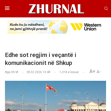
Edhe sot regjim i veçantë i
komunikacionit në Shkup
A+
A-
Nga
Xh M
28.02.2026 10:48
1,018
e lexuar