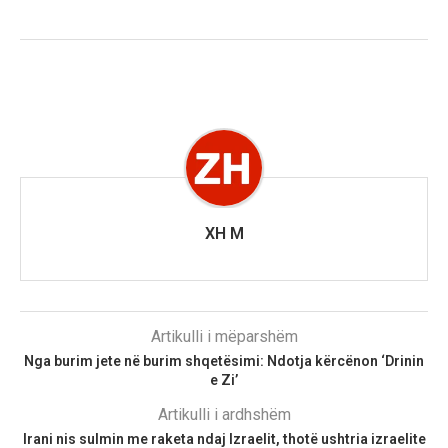
XH M
Artikulli i mëparshëm
Nga burim jete në burim shqetësimi: Ndotja kërcënon ‘Drinin
e Zi’
Artikulli i ardhshëm
Irani nis sulmin me raketa ndaj Izraelit, thotë ushtria izraelite