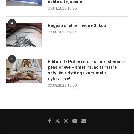
është ditë jopune
05.01.2026 10:36
4
Regjistrohet tërmet në Shkup
02.08.2026 22:34
5
Editorial / Priten reforma në sistemin e
pensioneve – shteti mund ta marrë
shtyllën e dytë nga kursimet e
qytetarëve!
03.08.2026 15:00