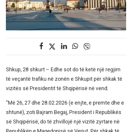
Shkup, 28 shkurt – Edhe sot do të ketë një regjim
të veçantë trafiku në zonën e Shkupit për shkak të
vizitës së Presidentit të Shqipërisë në vend.
“Më 26, 27 dhe 28.02.2026 (e enjte, e premte dhe e
shtunë), zoti Bajram Begaj, President i Republikës
së Shqipërisë, do të zhvillojë një vizitë zyrtare në
Republikën e Maqedonisë së Veriut. Për shkak të