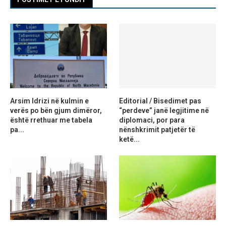
Arsim Idrizi në kulmin e
Editorial / Bisedimet pas
verës po bën gjum dimëror,
“perdeve” janë legjitime në
është rrethuar me tabela
diplomaci, por para
pa...
nënshkrimit patjetër të
ketë...