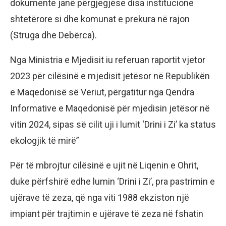
dokumente janë përgjegjëse disa institucione
shtetërore si dhe komunat e prekura në rajon
(Struga dhe Debërca).
Nga Ministria e Mjedisit iu referuan raportit vjetor
2023 për cilësinë e mjedisit jetësor në Republikën
e Maqedonisë së Veriut, përgatitur nga Qendra
Informative e Maqedonisë për mjedisin jetësor në
vitin 2024, sipas së cilit uji i lumit ‘Drini i Zi’ ka status
ekologjik të mirë”
Për të mbrojtur cilësinë e ujit në Liqenin e Ohrit,
duke përfshirë edhe lumin ‘Drini i Zi’, pra pastrimin e
ujërave të zeza, që nga viti 1988 ekziston një
impiant për trajtimin e ujërave të zeza në fshatin