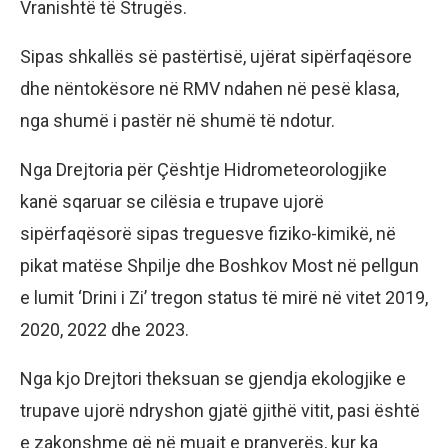
Vranishtë të Strugës.
Sipas shkallës së pastërtisë, ujërat sipërfaqësore
dhe nëntokësore në RMV ndahen në pesë klasa,
nga shumë i pastër në shumë të ndotur.
Nga Drejtoria për Çështje Hidrometeorologjike
kanë sqaruar se cilësia e trupave ujorë
sipërfaqësorë sipas treguesve fiziko-kimikë, në
pikat matëse Shpilje dhe Boshkov Most në pellgun
e lumit ‘Drini i Zi’ tregon status të mirë në vitet 2019,
2020, 2022 dhe 2023.
Nga kjo Drejtori theksuan se gjendja ekologjike e
trupave ujorë ndryshon gjatë gjithë vitit, pasi është
e zakonshme që në muajt e pranverës, kur ka