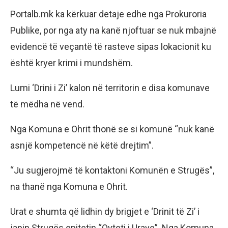
Portalb.mk ka kërkuar detaje edhe nga Prokuroria
Publike, por nga aty na kanë njoftuar se nuk mbajnë
evidencë të veçantë të rasteve sipas lokacionit ku
është kryer krimi i mundshëm.
Lumi ‘Drini i Zi’ kalon në territorin e disa komunave
të mëdha në vend.
Nga Komuna e Ohrit thonë se si komunë “nuk kanë
asnjë kompetencë në këtë drejtim”.
“Ju sugjerojmë të kontaktoni Komunën e Strugës”,
na thanë nga Komuna e Ohrit.
Urat e shumta që lidhin dy brigjet e ‘Drinit të Zi’ i
japin Strugës epitetin “Qyteti i Urave”. Nga Komuna