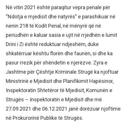
Në vitin 2021 është paraqitur vepra penale për
“Ndotja e mjedisit dhe natyrës” e parashikuar në
nenin 218 të Kodit Penal, në mënyrë që në
periudhën e kaluar sasia e ujit në rrjedhën e lumit
Drini i Zi është reduktuar ndjeshëm, duke
shkatërruar kështu florën dhe faunën, si dhe ka
pasur rrezik për shëndetin e njerëzve. Zyra e
Jashtme për Çështje Kriminale Strugë ka njoftuar
Ministrinë e Mjedisit dhe Planifikimit Hapësinor,
Inspektoratin Shtetëror të Mjedisit, Komunën e
Strugës – Inspektoratin e Mjedisit dhe më
27.09.2021 dhe 06.12.2021 janë dorëzuar njoftime
në Prokurorinë Publike të Strugës.