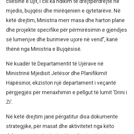
cilësinë e ujit, i cili ka ndikim të drejtpërdrejtë në
mjedis, bujqësi dhe mirëqenien e qytetarëve. Në
këtë drejtim, Ministria merr masa dhe harton plane
dhe projekte specifike për përmirësimin e gjendjes
së lumenjve dhe burimeve ujore në vend”, kanë
thënë nga Ministria e Bujqësisë.
Në kuadër të Departamentit të Ujërave në
Ministrinë Mjedisit Jetësor dhe Planifikimit
Hapësinor, ekziston një departament i veçantë
përgjegjës për menaxhimin e pellgut të lumit ‘Drini i
Zi’.
Në këtë drejtim janë përgatitur disa dokumente
strategjike, për masat dhe aktivitetet nga këto