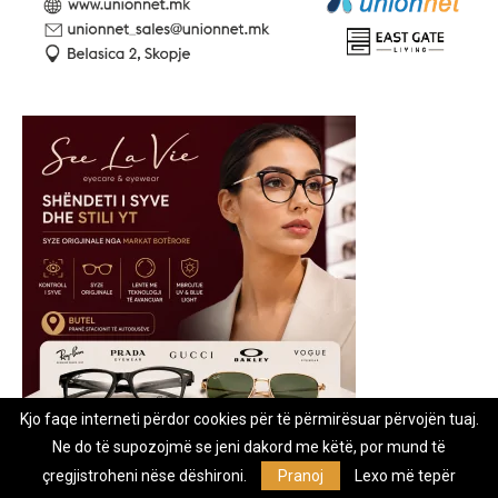
Kjo faqe interneti përdor cookies për të përmirësuar përvojën tuaj.
Ne do të supozojmë se jeni dakord me këtë, por mund të
çregjistroheni nëse dëshironi.
Pranoj
Lexo më tepër