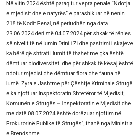
Në vitin 2024 është paraqitur vepra penale “Ndotja
e mjedisit dhe e natyrës” e parashikuar në nenin
218 të Kodit Penal, në periudhën nga data
23.06.2024 deri më 04.07.2024 për shkak të rënies
së nivelit të në lumin Drini i Zi dhe pastrimi i skajeve
ka bërë që shtrati i lumit të thahet me çka është
dëmtuar biodiversiteti dhe për shkak të kësaj është
ndotur mjedisi dhe dëmtuar flora dhe fauna në
lumë. Zyra e Jashtme për Çështje Kriminale Strugë
e ka njoftuar Inspektoratin Shtetëror të Mjedisit,
Komunën e Strugës – Inspektoratin e Mjedisit dhe
me datë 08.07.2024 është dorëzuar njoftim në
Prokurorinë Publike të Strugës”, thanë nga Ministria
e Brendshme.