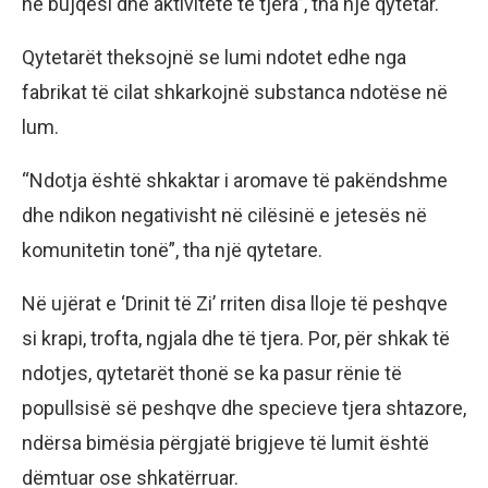
në bujqësi dhe aktivitete të tjera”, tha një qytetar.
Qytetarët theksojnë se lumi ndotet edhe nga
fabrikat të cilat shkarkojnë substanca ndotëse në
lum.
“Ndotja është shkaktar i aromave të pakëndshme
dhe ndikon negativisht në cilësinë e jetesës në
komunitetin tonë”, tha një qytetare.
Në ujërat e ‘Drinit të Zi’ rriten disa lloje të peshqve
si krapi, trofta, ngjala dhe të tjera. Por, për shkak të
ndotjes, qytetarët thonë se ka pasur rënie të
popullsisë së peshqve dhe specieve tjera shtazore,
ndërsa bimësia përgjatë brigjeve të lumit është
dëmtuar ose shkatërruar.