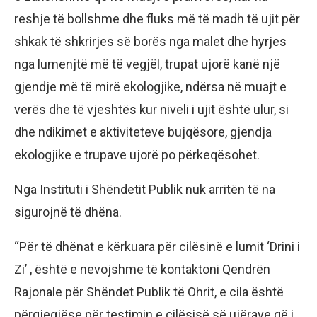
reshje të bollshme dhe fluks më të madh të ujit për
shkak të shkrirjes së borës nga malet dhe hyrjes
nga lumenjtë më të vegjël, trupat ujorë kanë një
gjendje më të mirë ekologjike, ndërsa në muajt e
verës dhe të vjeshtës kur niveli i ujit është ulur, si
dhe ndikimet e aktiviteteve bujqësore, gjendja
ekologjike e trupave ujorë po përkeqësohet.
Nga Instituti i Shëndetit Publik nuk arritën të na
sigurojnë të dhëna.
“Për të dhënat e kërkuara për cilësinë e lumit ‘Drini i
Zi’ , është e nevojshme të kontaktoni Qendrën
Rajonale për Shëndet Publik të Ohrit, e cila është
përgjegjëse për testimin e cilësisë së ujërave që i