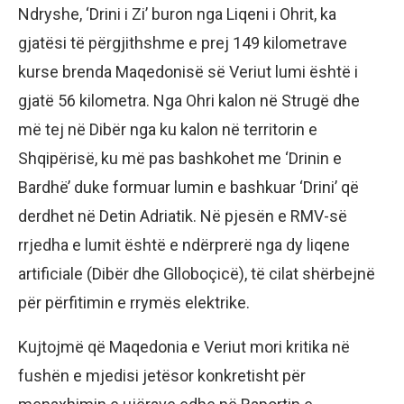
Ndryshe, ‘Drini i Zi’ buron nga Liqeni i Ohrit, ka
gjatësi të përgjithshme e prej 149 kilometrave
kurse brenda Maqedonisë së Veriut lumi është i
gjatë 56 kilometra. Nga Ohri kalon në Strugë dhe
më tej në Dibër nga ku kalon në territorin e
Shqipërisë, ku më pas bashkohet me ‘Drinin e
Bardhë’ duke formuar lumin e bashkuar ‘Drini’ që
derdhet në Detin Adriatik. Në pjesën e RMV-së
rrjedha e lumit është e ndërprerë nga dy liqene
artificiale (Dibër dhe Glloboçicë), të cilat shërbejnë
për përfitimin e rrymës elektrike.
Kujtojmë që Maqedonia e Veriut mori kritika në
fushën e mjedisi jetësor konkretisht për