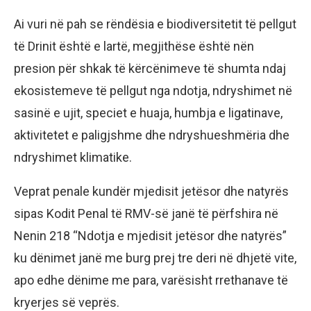
Ai vuri në pah se rëndësia e biodiversitetit të pellgut
të Drinit është e lartë, megjithëse është nën
presion për shkak të kërcënimeve të shumta ndaj
ekosistemeve të pellgut nga ndotja, ndryshimet në
sasinë e ujit, speciet e huaja, humbja e ligatinave,
aktivitetet e paligjshme dhe ndryshueshmëria dhe
ndryshimet klimatike.
Veprat penale kundër mjedisit jetësor dhe natyrës
sipas Kodit Penal të RMV-së janë të përfshira në
Nenin 218 “Ndotja e mjedisit jetësor dhe natyrës”
ku dënimet janë me burg prej tre deri në dhjetë vite,
apo edhe dënime me para, varësisht rrethanave të
kryerjes së veprës.