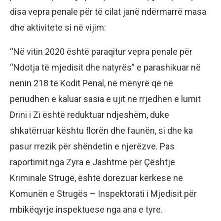
disa vepra penale për të cilat janë ndërmarrë masa
dhe aktivitete si në vijim:
“Në vitin 2020 është paraqitur vepra penale për
“Ndotja të mjedisit dhe natyrës” e parashikuar në
nenin 218 të Kodit Penal, në mënyrë që në
periudhën e kaluar sasia e ujit në rrjedhën e lumit
Drini i Zi është reduktuar ndjeshëm, duke
shkatërruar kështu florën dhe faunën, si dhe ka
pasur rrezik për shëndetin e njerëzve. Pas
raportimit nga Zyra e Jashtme për Çështje
Kriminale Strugë, është dorëzuar kërkesë në
Komunën e Strugës – Inspektorati i Mjedisit për
mbikëqyrje inspektuese nga ana e tyre.