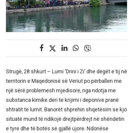
Strugë, 28 shkurt – Lumi ‘Drini i Zi’ dhe degët e tij në
territorin e Maqedonisë së Veriut po përballen me
një sërë problemesh mjedisore, nga ndotja me
substanca kimike deri te krijimi i deponive pranë
shtratit të lumit. Banorët shprehin shqetësim se kjo
situatë mund të ndikojë drejtpërdrejt në shëndetin
e tyre dhe të botës së gjallë ujore. Ndonëse