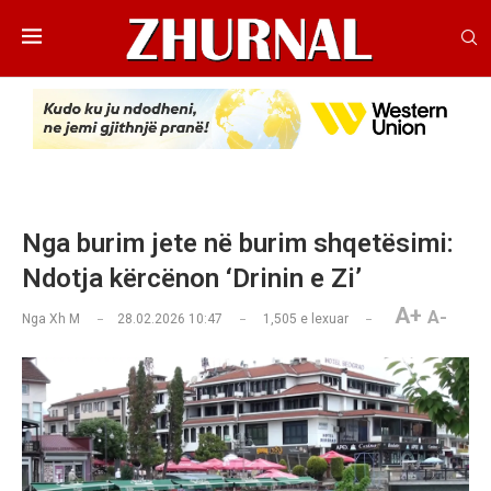
Nga burim jete në burim shqetësimi:
Ndotja kërcënon ‘Drinin e Zi’
A+
A-
Nga
Xh M
28.02.2026 10:47
1,505
e lexuar