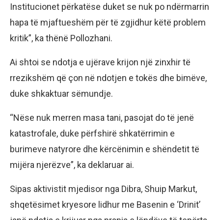
Institucionet përkatëse duket se nuk po ndërmarrin
hapa të mjaftueshëm për të zgjidhur këtë problem
kritik”, ka thënë Pollozhani.
Ai shtoi se ndotja e ujërave krijon një zinxhir të
rrezikshëm që çon në ndotjen e tokës dhe bimëve,
duke shkaktuar sëmundje.
“Nëse nuk merren masa tani, pasojat do të jenë
katastrofale, duke përfshirë shkatërrimin e
burimeve natyrore dhe kërcënimin e shëndetit të
mijëra njerëzve”, ka deklaruar ai.
Sipas aktivistit mjedisor nga Dibra, Shuip Markut,
shqetësimet kryesore lidhur me Basenin e ‘Drinit’