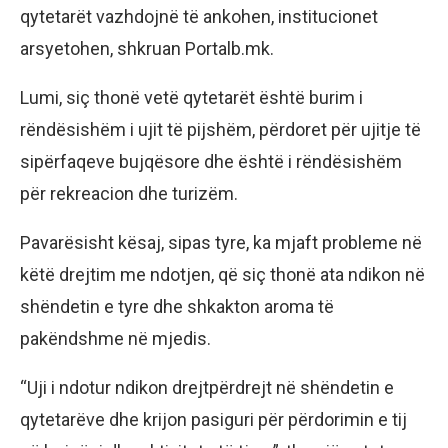
qytetarët vazhdojnë të ankohen, institucionet
arsyetohen, shkruan Portalb.mk.
Lumi, siç thonë vetë qytetarët është burim i
rëndësishëm i ujit të pijshëm, përdoret për ujitje të
sipërfaqeve bujqësore dhe është i rëndësishëm
për rekreacion dhe turizëm.
Pavarësisht kësaj, sipas tyre, ka mjaft probleme në
këtë drejtim me ndotjen, që siç thonë ata ndikon në
shëndetin e tyre dhe shkakton aroma të
pakëndshme në mjedis.
“Uji i ndotur ndikon drejtpërdrejt në shëndetin e
qytetarëve dhe krijon pasiguri për përdorimin e tij