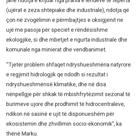
janë ndotja e krijuar nga prania e lëndëve të tepërta
(ujërat e zeza shtëpiake dhe industriale), ndotja që
çon në zvogëlimin e përmbajtjes e oksigjenit ne
ujë me pasoja për speciet e rëndësishme
ekologjike, si dhe mbetjet e ngurta industriale dhe
komunale nga minierat dhe vendbanimet.
“Tjetër problem shfaqet ndryshueshmëria natyrore
e regjimit hidrologjik qe ndodh si rezultat i
ndryshueshmërisë klimatike, dhe në disa
nënpellgje për shkak të mbishfrytëzimit sezonal të
burimeve ujore dhe prodhimit të hidrocentraleve,
ndikon në sasinë e ujit të disponueshëm për
ekosistemin dhe zhvillimin socio-ekonomik”, ka
thënë Marku.