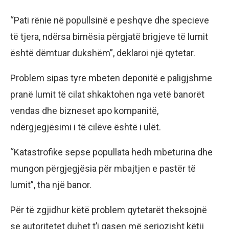
“Pati rënie në popullsinë e peshqve dhe specieve
të tjera, ndërsa bimësia përgjatë brigjeve të lumit
është dëmtuar dukshëm”, deklaroi një qytetar.
Problem sipas tyre mbeten deponitë e paligjshme
pranë lumit të cilat shkaktohen nga vetë banorët
vendas dhe bizneset apo kompanitë,
ndërgjegjësimi i të cilëve është i ulët.
“Katastrofike sepse popullata hedh mbeturina dhe
mungon përgjegjësia për mbajtjen e pastër të
lumit”, tha një banor.
Për të zgjidhur këtë problem qytetarët theksojnë
se autoritetet duhet t’i qasen më seriozisht këtij