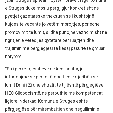
e Strugës duke mos u përgjigjur konkretisht në
pyetjet gazetareske theksuan se i kushtojnë
kujdes të veçantë jo vetëm mbrojtjes, por edhe
promovimit të lumit, si dhe punojnë vazhdimisht në
ngritjen e vetëdijes qytetare për ruajtjen dhe
trajtimin me përgjegjësi të kësaj pasurie të çmuar
natyrore.
“Sa i përket çështjeve që keni ngritur, ju
informojmë se për mirëmbajtjen e rrjedhës së
lumit Drini i Zi dhe shtratit të tij është përgjegjëse
HEC Glloboçishtë, në përputhje me kompetencat
ligjore. Ndërkaq, Komuna e Strugës është
përgjegjëse për mirëmbajtjen dhe rregullimin e