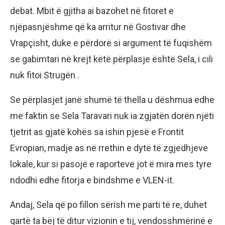
debat. Mbit ë gjitha ai bazohet në fitoret e
njëpasnjëshme që ka arritur në Gostivar dhe
Vrapçisht, duke e përdorë si argument të fuqishëm
se gabimtari në krejt këtë përplasje është Sela, i cili
nuk fitoi Strugën .
Se përplasjet janë shumë të thella u dëshmua edhe
me faktin se Sela Taravari nuk ia zgjatën dorën njëti
tjetrit as gjatë kohës sa ishin pjesë e Frontit
Evropian, madje as në rrethin e dytë të zgjedhjeve
lokale, kur si pasojë e raporteve jot ë mira mes tyre
ndodhi edhe fitorja e bindshme e VLEN-it.
Andaj, Sela që po fillon sërish me parti të re, duhet
qartë ta bëj të ditur vizionin e tij, vendosshmërinë e