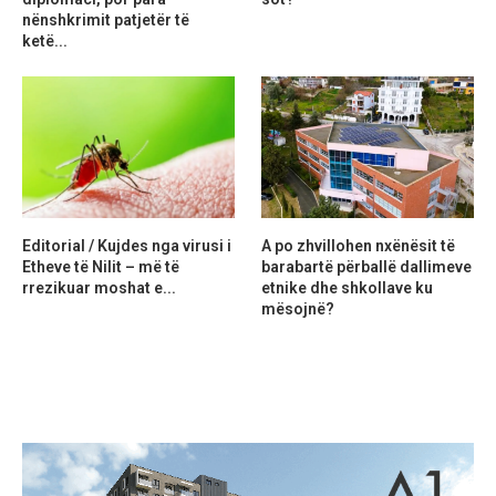
nënshkrimit patjetër të
ketë...
Editorial / Kujdes nga virusi i
A po zhvillohen nxënësit të
Etheve të Nilit – më të
barabartë përballë dallimeve
rrezikuar moshat e...
etnike dhe shkollave ku
mësojnë?