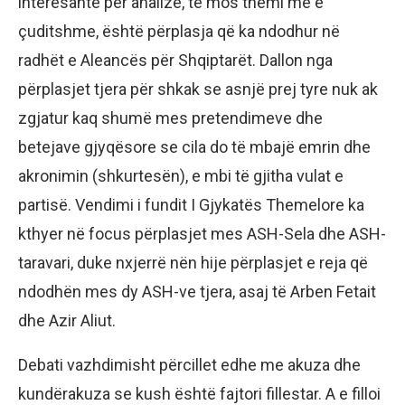
interesante për analizë, të mos themi më e
çuditshme, është përplasja që ka ndodhur në
radhët e Aleancës për Shqiptarët. Dallon nga
përplasjet tjera për shkak se asnjë prej tyre nuk ak
zgjatur kaq shumë mes pretendimeve dhe
betejave gjyqësore se cila do të mbajë emrin dhe
akronimin (shkurtesën), e mbi të gjitha vulat e
partisë. Vendimi i fundit I Gjykatës Themelore ka
kthyer në focus përplasjet mes ASH-Sela dhe ASH-
taravari, duke nxjerrë nën hije përplasjet e reja që
ndodhën mes dy ASH-ve tjera, asaj të Arben Fetait
dhe Azir Aliut.
Debati vazhdimisht përcillet edhe me akuza dhe
kundërakuza se kush është fajtori fillestar. A e filloi