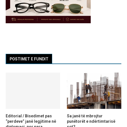
POSTIMET E FUNDIT
Editorial / Bisedimet pas
Sa janë të mbrojtur
“perdeve” janë legjitime në
punëtorët e ndërtimtarisë
diplomaci, por para
sot?