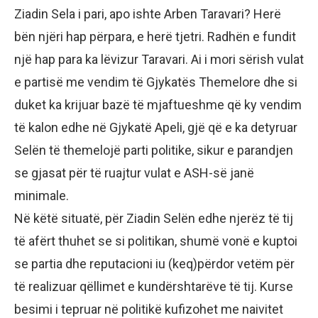
Ziadin Sela i pari, apo ishte Arben Taravari? Herë
bën njëri hap përpara, e herë tjetri. Radhën e fundit
një hap para ka lëvizur Taravari. Ai i mori sërish vulat
e partisë me vendim të Gjykatës Themelore dhe si
duket ka krijuar bazë të mjaftueshme që ky vendim
të kalon edhe në Gjykatë Apeli, gjë që e ka detyruar
Selën të themelojë parti politike, sikur e parandjen
se gjasat për të ruajtur vulat e ASH-së janë
minimale.
Në këtë situatë, për Ziadin Selën edhe njerëz të tij
të afërt thuhet se si politikan, shumë vonë e kuptoi
se partia dhe reputacioni iu (keq)përdor vetëm për
të realizuar qëllimet e kundërshtarëve të tij. Kurse
besimi i tepruar në politikë kufizohet me naivitet