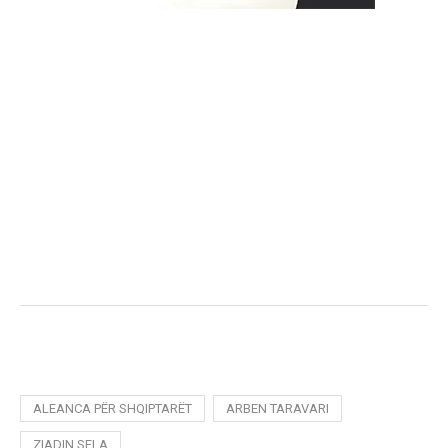
ALEANCA PËR SHQIPTARËT
ARBEN TARAVARI
ZIADIN SELA