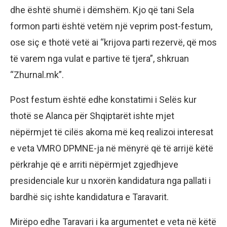
dhe është shumë i dëmshëm. Kjo që tani Sela
formon parti është vetëm një veprim post-festum,
ose siç e thotë vetë ai “krijova parti rezervë, që mos
të varem nga vulat e partive të tjera”, shkruan
“Zhurnal.mk”.
Post festum është edhe konstatimi i Selës kur
thotë se Alanca për Shqiptarët ishte mjet
nëpërmjet të cilës akoma më keq realizoi interesat
e veta VMRO DPMNE-ja në mënyrë që të arrijë këtë
përkrahje që e arriti nëpërmjet zgjedhjeve
presidenciale kur u nxorën kandidatura nga pallati i
bardhë siç ishte kandidatura e Taravarit.
Mirëpo edhe Taravari i ka argumentet e veta në këtë