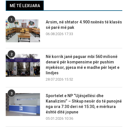
MË TË LEXUARA
1
Arsim, në shtator 4.900 nxënës të klasës
së parë më pak
06.08.2026 17:33
2
Në korrik janë paguar mbi 560 milionë
denarë për kompensime për pushim
mjekësor, pjesa më e madhe për lejet e
lindjes
28.07.2026 15:52
3
Sportelet e NP “Ujësjellësi dhe
Kanalizimi” – Shkup nesër do të punojnë
nga ora 7:30 deri në 15:30, e mërkura
është ditë jopune
05.01.2026 10:36