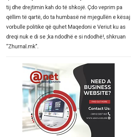
tij dhe drejtimin kah do të shkojë. Çdo veprim pa
qëllim të qartë, do ta humbasë në mjegullën e kësaj
vorbulle politike që quhet Maqedoni e Veriut ku as
dreqi nuk e di se ;ka ndodhë e si ndodhë!, shkruan
“Zhurnal.mk”.