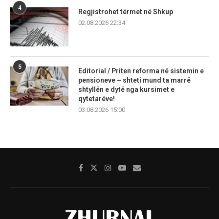
4
Regjistrohet tërmet në Shkup
02.08.2026 22:34
5
Editorial / Priten reforma në sistemin e
pensioneve – shteti mund ta marrë
shtyllën e dytë nga kursimet e
qytetarëve!
03.08.2026 15:00