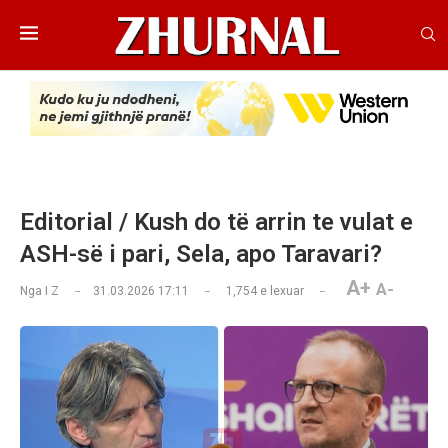
Editorial / Kush do të arrin te vulat e
ASH-së i pari, Sela, apo Taravari?
A+
A-
Nga
I Z
31.03.2026 17:11
1,754
e lexuar