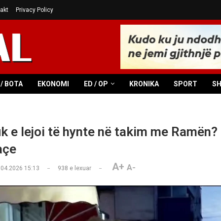
akt
Privacy Policy
/ BOTA
EKONOMI
ED / OP
KRONIKA
SPORT
S
k e lejoi të hynte në takim me Ramën
açe
A+
A-
.04.2026 15:13
938
e lexuar