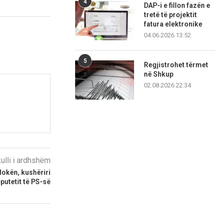
4
DAP-i e fillon fazën e
tretë të projektit
fatura elektronike
04.06.2026 13:52
5
Regjistrohet tërmet
në Shkup
02.08.2026 22:34
kulli i ardhshëm
dokën, kushëriri
eputetit të PS-së