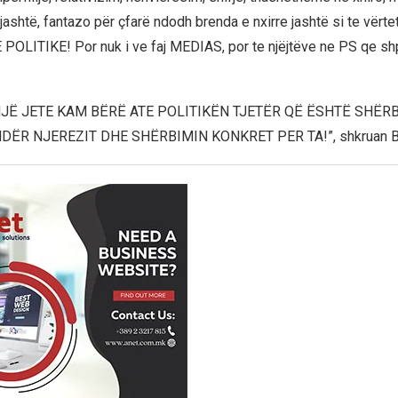
 jashtë, fantazo për çfarë ndodh brenda e nxirre jashtë si te vërtet
OLITIKE! Por nuk i ve faj MEDIAS, por te njëjtëve ne PS qe sh
JË JETE KAM BËRË ATE POLITIKËN TJETËR QË ËSHTË SHËRB
DËR NJEREZIT DHE SHËRBIMIN KONKRET PER TA!”, shkruan B