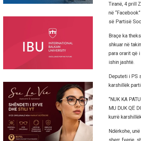
Tiranë, 4 pril
në “Facebook” 
së Partisë Soci
Braçe ka theksu
shkuar në taki
para orarit që 
ishin jashtë.
Deputeti i PS s
karshillëk parti
“NUK KA PATU
MU DUK QË DO 
kurrë karshillë
Ndërkohe, unë n
sherr, fyerje, 