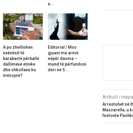
e...
A po zhvillohen
Editorial / Mos
nxënësit të
gjuani me armë
barabartë përballë
nëpër dasma –
dallimeve etnike
mund të përfundoni
dhe shkollave ku
deri në 5...
mësojnë?
Artikulli i më
Arrestohet në I
Mazzarella, u k
festonte Pashkët