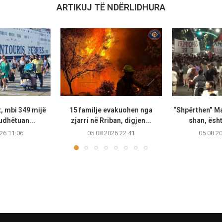
ARTIKUJ TË NDËRLIDHURA
t, mbi 349 mijë
15 familje evakuohen nga
“Shpërthen” M
udhëtuan...
zjarri në Rriban, digjen...
shan, ësht
26 11:06
05.08.2026 22:41
05.08.2