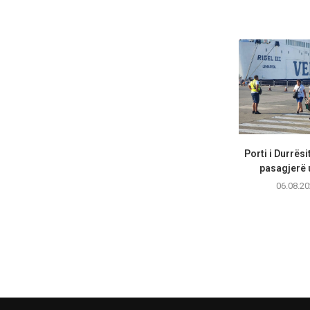
Porti i Durrësi
pasagjerë 
06.08.20