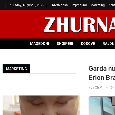
Thursday, August 6, 2026
Rreth nesh
Impresumi
Marketing
Kont
MAQEDONI
SHQIPËRI
KOSOVË
RAJON 
Garda nu
MARKETING
Erion Br
Nga
Xh M
04