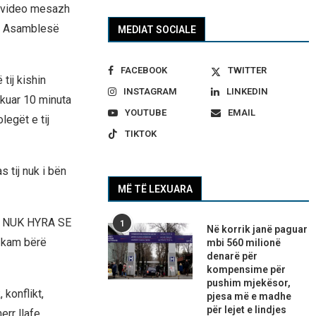
jë video mesazh
 e Asamblesë
MEDIAT SOCIALE
FACEBOOK
TWITTER
tij kishin
INSTAGRAM
LINKEDIN
hkuar 10 minuta
YOUTUBE
EMAIL
legët e tij
TIKTOK
s tij nuk i bën
MË TË LEXUARA
 NUK HYRA SE
1
Në korrik janë paguar
 kam bërë
mbi 560 milionë
denarë për
kompensime për
pushim mjekësor,
 konflikt,
pjesa më e madhe
për lejet e lindjes
err llafe