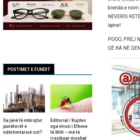
brenda e nxirri
NEVERIS KETE P
lajme!
POOO, PREJ N
QË KA NË QEN
POSTIMET E FUNDIT
Sa janë të mbrojtur
Editorial / Kujdes
punëtorët e
nga virusi i Etheve
ndërtimtarisë sot?
të Nilit – më të
rrezikuar moshat