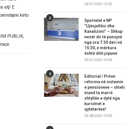
28.07.2026 15:52
e etj! E
përndajnë këto
2
Sportelet e NP
“Ujësjellësi dhe
Kanalizimi” – Shkup
IM PUBLIK,
nesër do të punojnë
nga ora 7:30 deri në
raçe.
15:30, e mërkura
është ditë jopune
05.01.2026 10:36
3
Editorial / Priten
reforma në sistemin
e pensioneve – shteti
mund ta marrë
shtyllën e dytë nga
kursimet e
qytetarëve!
03.08.2026 15:00