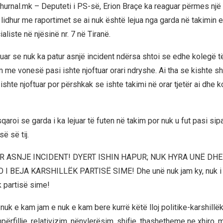
l Zhurnal.mk – Deputeti i PS-së, Erion Braçe ka reaguar përmes n
lidhur me raportimet se ai nuk është lejua nga garda në takimin
aliste në njësinë nr. 7 në Tiranë.
ar se nuk ka patur asnjë incident ndërsa shtoi se edhe kolegë të 
m me vonesë pasi ishte njoftuar orari ndryshe. Ai tha se kishte s
i ishte njoftuar por përshkak se ishte takimi në orar tjetër ai dhe ko
qaroi se garda i ka lejuar të futen në takim por nuk u fut pasi sipa
së së tij.
R ASNJE INCIDENT! DYERT ISHIN HAPUR; NUK HYRA UNË DHE
I BEJA KARSHILLËK PARTISË SIME! Dhe unë nuk jam ky, nuk i
k partisë sime!
uk e kam jam e nuk e kam bere kurrë këtë lloj politike-karshillëk,
shpërfillje, relativizim, nënvlerësim, shifje, thashetheme ne xhiro, m