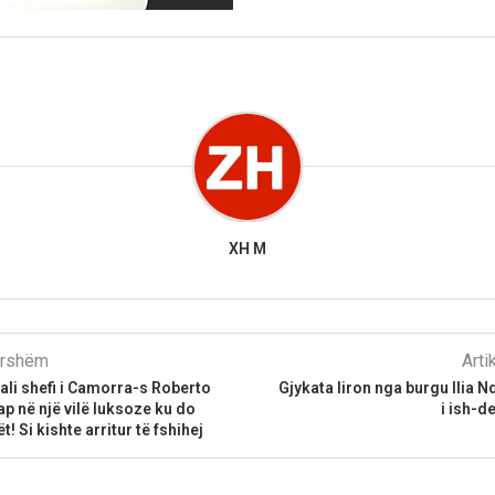
XH M
parshëm
Arti
tali shefi i Camorra-s Roberto
Gjykata liron nga burgu Ilia N
ap në një vilë luksoze ku do
i ish-d
! Si kishte arritur të fshihej