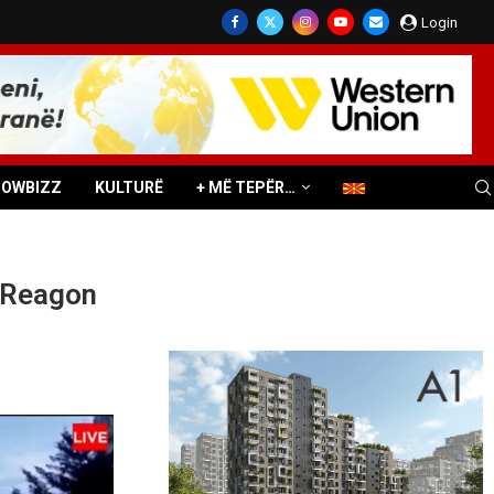
Login
HOWBIZZ
KULTURË
+ MË TEPËR…
? Reagon