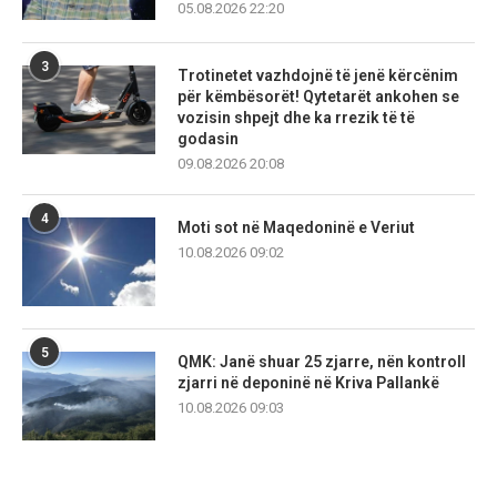
05.08.2026 22:20
3
Trotinetet vazhdojnë të jenë kërcënim
për këmbësorët! Qytetarët ankohen se
vozisin shpejt dhe ka rrezik të të
godasin
09.08.2026 20:08
4
Moti sot në Maqedoninë e Veriut
10.08.2026 09:02
5
QMK: Janë shuar 25 zjarre, nën kontroll
zjarri në deponinë në Kriva Pallankë
10.08.2026 09:03