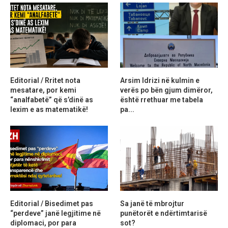
Editorial / Rritet nota
Arsim Idrizi në kulmin e
mesatare, por kemi
verës po bën gjum dimëror,
“analfabetë” që s’dinë as
është rrethuar me tabela
lexim e as matematikë!
pa...
Editorial / Bisedimet pas
Sa janë të mbrojtur
“perdeve” janë legjitime në
punëtorët e ndërtimtarisë
diplomaci, por para
sot?