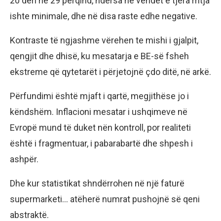
20 deri në 29 përqind, ndërsa në vendet e tjera rritja
ishte minimale, dhe në disa raste edhe negative.
Kontraste të ngjashme vërehen te mishi i gjalpit,
qengjit dhe dhisë, ku mesatarja e BE-së fsheh
ekstreme që qytetarët i përjetojnë çdo ditë, në arkë.
Përfundimi është mjaft i qartë, megjithëse jo i
këndshëm. Inflacioni mesatar i ushqimeve në
Evropë mund të duket nën kontroll, por realiteti
është i fragmentuar, i pabarabartë dhe shpesh i
ashpër.
Dhe kur statistikat shndërrohen në një faturë
supermarketi… atëherë numrat pushojnë së qeni
abstraktë.