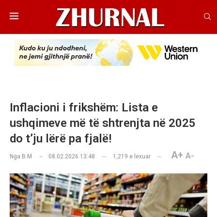
Inflacioni i frikshëm: Lista e
ushqimeve më të shtrenjta në 2025
do t’ju lërë pa fjalë!
A+
A-
Nga
B.M
08.02.2026 13:48
1,219
e lexuar