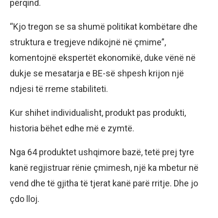
përqind.
“Kjo tregon se sa shumë politikat kombëtare dhe
struktura e tregjeve ndikojnë në çmime”,
komentojnë ekspertët ekonomikë, duke vënë në
dukje se mesatarja e BE-së shpesh krijon një
ndjesi të rreme stabiliteti.
Kur shihet individualisht, produkt pas produkti,
historia bëhet edhe më e zymtë.
Nga 64 produktet ushqimore bazë, tetë prej tyre
kanë regjistruar rënie çmimesh, një ka mbetur në
vend dhe të gjitha të tjerat kanë parë rritje. Dhe jo
çdo lloj.