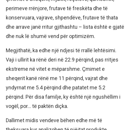
perimeve rrënjore, frutave të freskëta dhe të
konservuara, vajrave, shpendëve, frutave të thata
dhe arrave janë rritur gjithashtu – lista është e gjatë
dhe nuk lë shumë vend për optimizëm.
Megjithatë, ka edhe një ndjesi të rrallë lehtësimi.
Vaji i ullirit ka rënë deri në 22.9 përqind, pas rritjes
ekstreme në vitet e mëparshme. Çmimet e
sheqerit kanë rënë me 11 përqind, vajrat dhe
yndyrnat me 5.4 përqind dhe patatet me 5.2
përqind. Për disa familje, ky është një ngushëllim i
vogël, por… të paktën diçka.
Dallimet midis vendeve bëhen edhe më të
theksuara kur analizohen të njëjtat produkte.