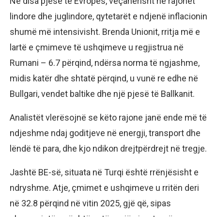
Në disa pjesë të Evropës, veçanërisht në rajonet
lindore dhe juglindore, qytetarët e ndjenë inflacionin
shumë më intensivisht. Brenda Unionit, rritja më e
lartë e çmimeve të ushqimeve u regjistrua në
Rumani – 6.7 përqind, ndërsa norma të ngjashme,
midis katër dhe shtatë përqind, u vunë re edhe në
Bullgari, vendet baltike dhe një pjesë të Ballkanit.
Analistët vlerësojnë se këto rajone janë ende më të
ndjeshme ndaj goditjeve në energji, transport dhe
lëndë të para, dhe kjo ndikon drejtpërdrejt në tregje.
Jashtë BE-së, situata në Turqi është rrënjësisht e
ndryshme. Atje, çmimet e ushqimeve u rritën deri
në 32.8 përqind në vitin 2025, gjë që, sipas