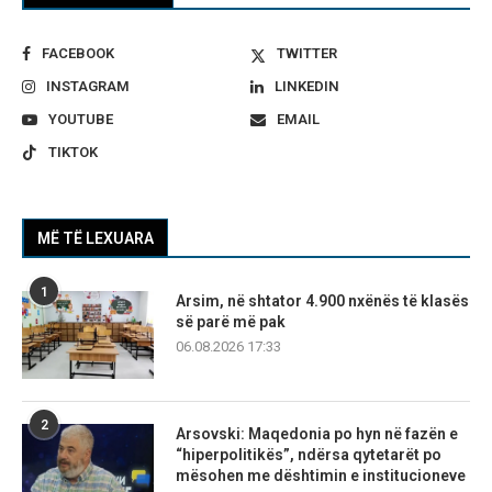
FACEBOOK
TWITTER
INSTAGRAM
LINKEDIN
YOUTUBE
EMAIL
TIKTOK
MË TË LEXUARA
1
Arsim, në shtator 4.900 nxënës të klasës
së parë më pak
06.08.2026 17:33
2
Arsovski: Maqedonia po hyn në fazën e
“hiperpolitikës”, ndërsa qytetarët po
mësohen me dështimin e institucioneve