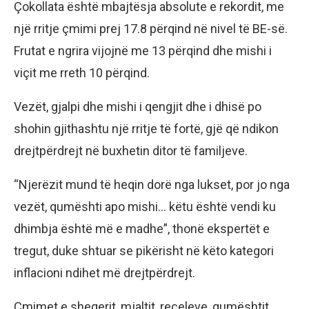
Çokollata është mbajtësja absolute e rekordit, me
një rritje çmimi prej 17.8 përqind në nivel të BE-së.
Frutat e ngrira vijojnë me 13 përqind dhe mishi i
viçit me rreth 10 përqind.
Vezët, gjalpi dhe mishi i qengjit dhe i dhisë po
shohin gjithashtu një rritje të fortë, gjë që ndikon
drejtpërdrejt në buxhetin ditor të familjeve.
“Njerëzit mund të heqin dorë nga lukset, por jo nga
vezët, qumështi apo mishi… këtu është vendi ku
dhimbja është më e madhe”, thonë ekspertët e
tregut, duke shtuar se pikërisht në këto kategori
inflacioni ndihet më drejtpërdrejt.
Çmimet e sheqerit, mjaltit, reçeleve, qumështit,