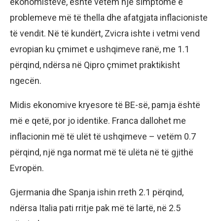
ekonomistëve, është vetëm një simptomë e
problemeve më të thella dhe afatgjata inflacioniste
të vendit. Në të kundërt, Zvicra ishte i vetmi vend
evropian ku çmimet e ushqimeve ranë, me 1.1
përqind, ndërsa në Qipro çmimet praktikisht
ngecën.
Midis ekonomive kryesore të BE-së, pamja është
më e qetë, por jo identike. Franca dallohet me
inflacionin më të ulët të ushqimeve – vetëm 0.7
përqind, një nga normat më të ulëta në të gjithë
Evropën.
Gjermania dhe Spanja ishin rreth 2.1 përqind,
ndërsa Italia pati rritje pak më të lartë, në 2.5